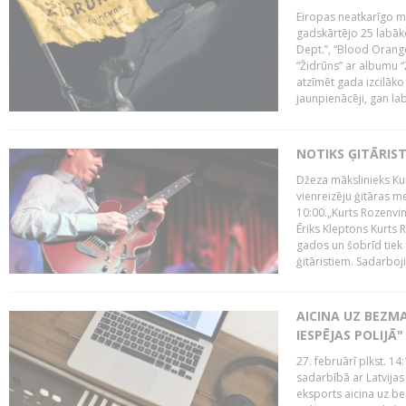
Eiropas neatkarīgo m
gadskārtējo 25 labāk
Dept.”, “Blood Orange
“Židrūns” ar albumu “
atzīmēt gada izcilāko 
jaunpienācēji, gan lab
NOTIKS ĢITĀRIS
Džeza mākslinieks Kur
vienreizēju ģitāras mei
10:00.„Kurts Rozenvinke
Ēriks Kleptons Kurts
gados un šobrīd tiek 
ģitāristiem. Sadarbojie
AICINA UZ BEZM
IESPĒJAS POLIJĀ"
27. februārī plkst. 14:
sadarbībā ar Latvijas
eksports aicina uz b