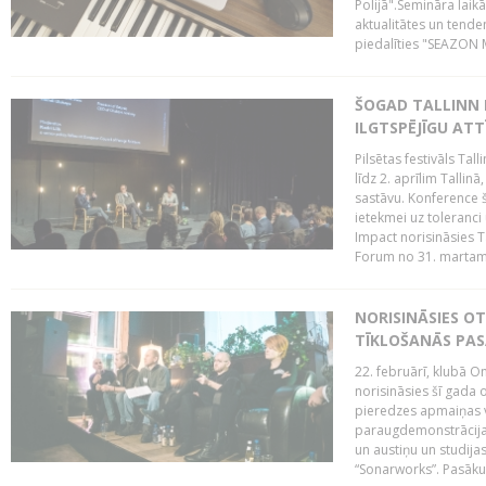
Polijā".Semināra laik
aktualitātes un tende
piedalīties "SEAZON M
ŠOGAD TALLINN 
ILGTSPĒJĪGU AT
Pilsētas festivāls Ta
līdz 2. aprīlim Talli
sastāvu. Konference 
ietekmei uz toleranci
Impact norisināsies T
Forum no 31. martam l
NORISINĀSIES O
TĪKLOŠANĀS PA
22. februārī, klubā On
norisināsies šī gada o
pieredzes apmaiņas va
paraugdemonstrācijas
un austiņu un studija
“Sonarworks”. Pasāku