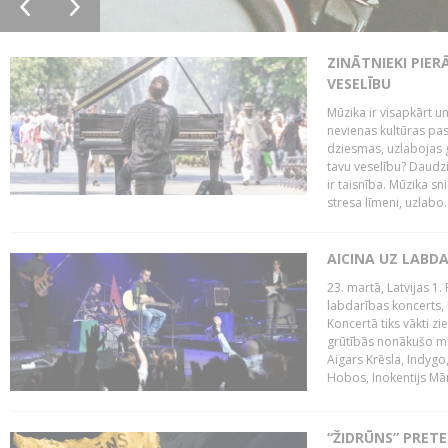
ZINĀTNIEKI PIER
VESELĪBU
Mūzika ir visapkārt 
nevienas kultūras pas
dziesmas, uzlabojas ga
tavu veselību? Daudzi 
ir taisnība. Mūzika s
stresa līmeni, uzlabo..
AICINA UZ LABD
23. martā, Latvijas 1.
labdarības koncerts, 
Koncertā tiks vākti z
grūtībās nonākušo mū
Aigars Krēsla, Indygo
Hobos, Inokentijs Mārp
“ŽIDRŪNS” PRET