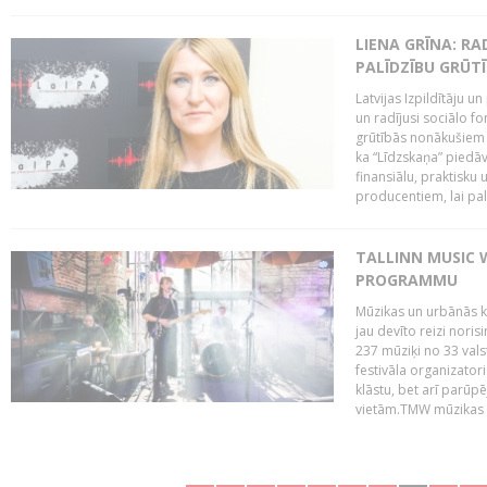
LIENA GRĪNA: RA
PALĪDZĪBU GRŪT
Latvijas Izpildītāju u
un radījusi sociālo fo
grūtībās nonākušiem m
ka “Līdzskaņa” piedāv
finansiālu, praktisku
producentiem, lai palī
TALLINN MUSIC 
PROGRAMMU
Mūzikas un urbānās ku
jau devīto reizi norisi
237 mūziķi no 33 val
festivāla organizator
klāstu, bet arī parūp
vietām.TMW mūzikas 