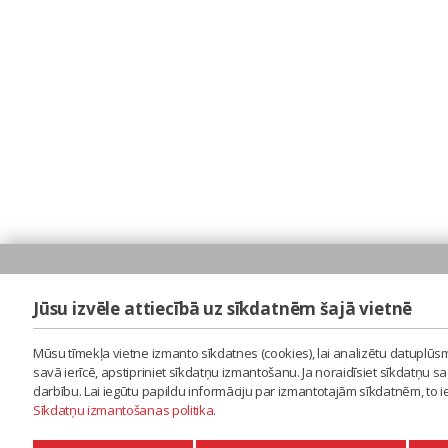
Jūsu izvēle attiecībā uz sīkdatnēm šajā vietnē
Mūsu tīmekļa vietne izmanto sīkdatnes (cookies), lai analizētu datuplūsm
savā ierīcē, apstipriniet sīkdatņu izmantošanu. Ja noraidīsiet sīkdatņu 
darbību. Lai iegūtu papildu informāciju par izmantotajām sīkdatnēm, to 
Sīkdatņu izmantošanas politika
.