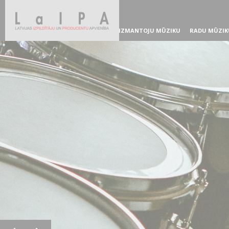
IZMANTOJU MŪZIKU
RADU MŪZIK