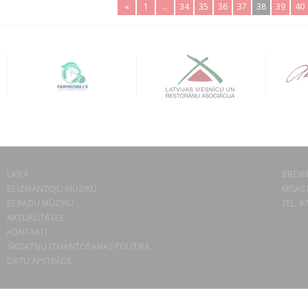
«
1
..
34
35
36
37
38
39
40
LAIPA
BIEDRĪ
ES IZMANTOJU MŪZIKU
MISAS 
ES RADU MŪZIKU
TEL. 6
AKTUALITĀTES
KONTAKTI
SĪKDATŅU IZMANTOŠANAS POLITIKA
DATU APSTRĀDE