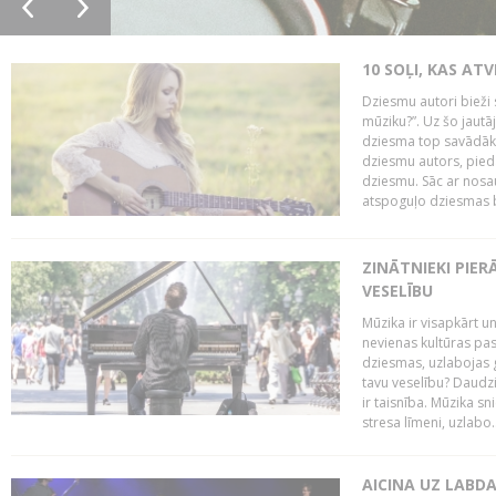
10 SOĻI, KAS AT
Dziesmu autori bieži 
mūziku?”. Uz šo jaut
dziesma top savādāk, 
dziesmu autors, piedā
dziesmu. Sāc ar nosa
atspoguļo dziesmas bū
ZINĀTNIEKI PIER
VESELĪBU
Mūzika ir visapkārt 
nevienas kultūras pas
dziesmas, uzlabojas ga
tavu veselību? Daudzi 
ir taisnība. Mūzika s
stresa līmeni, uzlabo..
AICINA UZ LABD