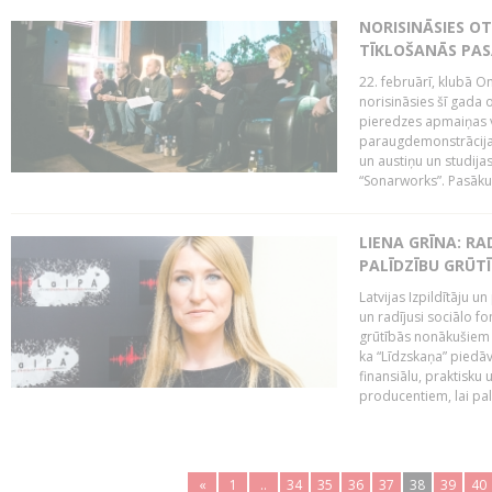
NORISINĀSIES O
TĪKLOŠANĀS PA
22. februārī, klubā On
norisināsies šī gada o
pieredzes apmaiņas va
paraugdemonstrācijas
un austiņu un studija
“Sonarworks”. Pasāku
LIENA GRĪNA: RA
PALĪDZĪBU GRŪT
Latvijas Izpildītāju u
un radījusi sociālo fo
grūtībās nonākušiem m
ka “Līdzskaņa” piedāv
finansiālu, praktisku
producentiem, lai palī
«
1
..
34
35
36
37
38
39
40