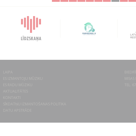
LAIPA
BIEDRĪ
ES IZMANTOJU MŪZIKU
MISAS 
ES RADU MŪZIKU
TEL. 6
AKTUALITĀTES
KONTAKTI
SĪKDATŅU IZMANTOŠANAS POLITIKA
DATU APSTRĀDE