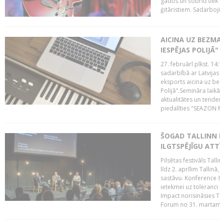
gados un šobrīd tiek 
ģitāristiem. Sadarbojie
AICINA UZ BEZM
IESPĒJAS POLIJĀ"
27. februārī plkst. 14:
sadarbībā ar Latvijas
eksports aicina uz b
Polijā".Semināra laik
aktualitātes un tende
piedalīties "SEAZON M
ŠOGAD TALLINN 
ILGTSPĒJĪGU AT
Pilsētas festivāls Ta
līdz 2. aprīlim Talli
sastāvu. Konference 
ietekmei uz toleranci
Impact norisināsies T
Forum no 31. martam l