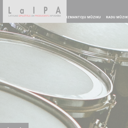
IZMANTOJU MŪZIKU
RADU MŪZIK