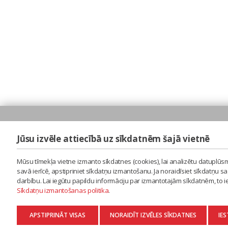
Jūsu izvēle attiecībā uz sīkdatnēm šajā vietnē
Mūsu tīmekļa vietne izmanto sīkdatnes (cookies), lai analizētu datuplūsm
savā ierīcē, apstipriniet sīkdatņu izmantošanu. Ja noraidīsiet sīkdatņu 
darbību. Lai iegūtu papildu informāciju par izmantotajām sīkdatnēm, to 
Sīkdatņu izmantošanas politika
.
APSTIPRINĀT VISAS
NORAIDĪT IZVĒLES SĪKDATNES
IES