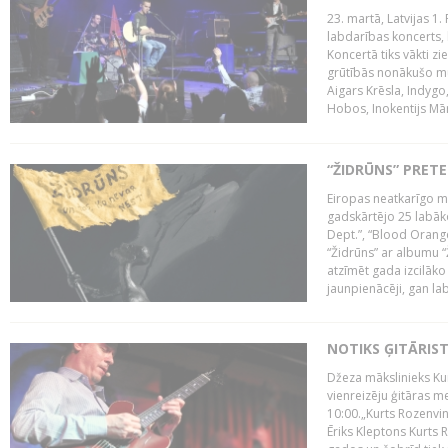
23. martā, Latvijas 1.
labdarības koncerts, 
Koncertā tiks vākti z
grūtībās nonākušo mū
Aigars Krēsla, Indygo
Hobos, Inokentijs Mārp
“ŽIDRŪNS” PRET
Eiropas neatkarīgo m
gadskārtējo 25 labāk
Dept.”, “Blood Orange
“Židrūns” ar albumu “
atzīmēt gada izcilāko 
jaunpienācēji, gan lab
NOTIKS ĢITĀRIS
Džeza mākslinieks Kur
vienreizēju ģitāras mei
10:00.„Kurts Rozenvinke
Ēriks Kleptons Kurts