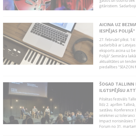
gados un šobrīd tiek 
ģitāristiem. Sadarbojie
AICINA UZ BEZM
IESPĒJAS POLIJĀ"
27. februārī plkst. 14:
sadarbībā ar Latvijas
eksports aicina uz b
Polijā".Semināra laik
aktualitātes un tende
piedalīties "SEAZON M
ŠOGAD TALLINN 
ILGTSPĒJĪGU AT
Pilsētas festivāls Ta
līdz 2. aprīlim Talli
sastāvu. Konference 
ietekmei uz toleranci
Impact norisināsies T
Forum no 31. martam l