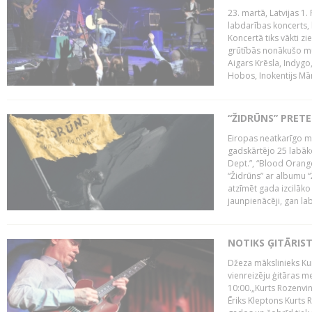
23. martā, Latvijas 1.
labdarības koncerts, 
Koncertā tiks vākti z
grūtībās nonākušo mū
Aigars Krēsla, Indygo
Hobos, Inokentijs Mārp
“ŽIDRŪNS” PRET
Eiropas neatkarīgo m
gadskārtējo 25 labāk
Dept.”, “Blood Orange
“Židrūns” ar albumu “
atzīmēt gada izcilāko 
jaunpienācēji, gan lab
NOTIKS ĢITĀRIS
Džeza mākslinieks Kur
vienreizēju ģitāras mei
10:00.„Kurts Rozenvinke
Ēriks Kleptons Kurts