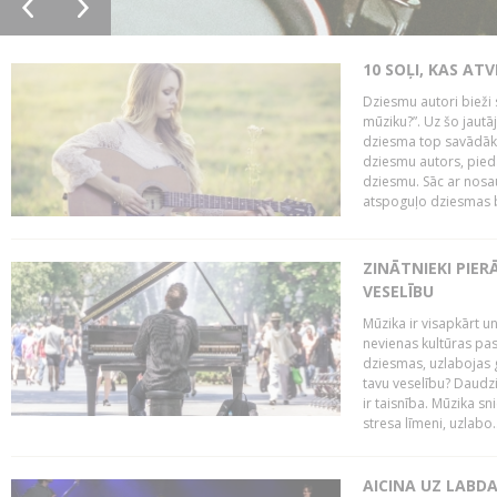
10 SOĻI, KAS AT
Dziesmu autori bieži 
mūziku?”. Uz šo jaut
dziesma top savādāk, 
dziesmu autors, piedā
dziesmu. Sāc ar nosa
atspoguļo dziesmas bū
ZINĀTNIEKI PIER
VESELĪBU
Mūzika ir visapkārt 
nevienas kultūras pas
dziesmas, uzlabojas ga
tavu veselību? Daudzi 
ir taisnība. Mūzika s
stresa līmeni, uzlabo..
AICINA UZ LABD