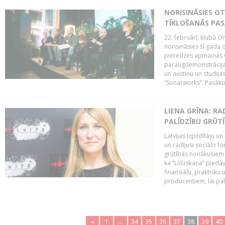
NORISINĀSIES O
TĪKLOŠANĀS PA
22. februārī, klubā On
norisināsies šī gada o
pieredzes apmaiņas va
paraugdemonstrācijas
un austiņu un studija
“Sonarworks”. Pasāku
LIENA GRĪNA: RA
PALĪDZĪBU GRŪT
Latvijas Izpildītāju u
un radījusi sociālo fo
grūtībās nonākušiem m
ka “Līdzskaņa” piedāv
finansiālu, praktisku
producentiem, lai palī
«
1
..
34
35
36
37
38
39
40