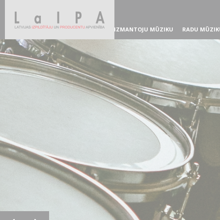
IZMANTOJU MŪZIKU
RADU MŪZIK