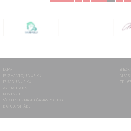
LAIPA
BIEDRĪ
ES IZMANTOJU MŪZIKU
MISAS 
ES RADU MŪZIKU
TEL. 6
AKTUALITĀTES
KONTAKTI
SĪKDATŅU IZMANTOŠANAS POLITIKA
DATU APSTRĀDE