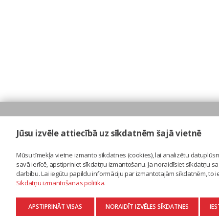
Jūsu izvēle attiecībā uz sīkdatnēm šajā vietnē
Mūsu tīmekļa vietne izmanto sīkdatnes (cookies), lai analizētu datuplūsm
savā ierīcē, apstipriniet sīkdatņu izmantošanu. Ja noraidīsiet sīkdatņu 
darbību. Lai iegūtu papildu informāciju par izmantotajām sīkdatnēm, to 
Sīkdatņu izmantošanas politika
.
APSTIPRINĀT VISAS
NORAIDĪT IZVĒLES SĪKDATNES
IES