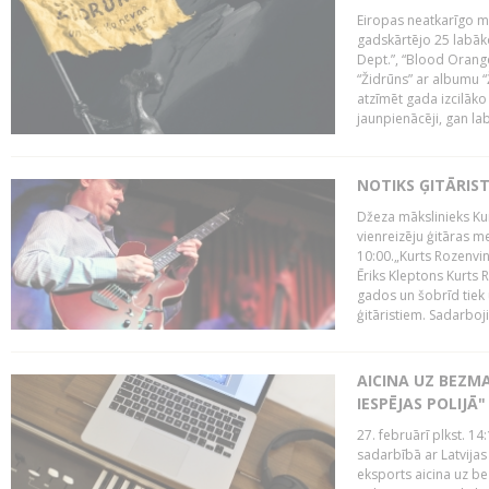
Eiropas neatkarīgo m
gadskārtējo 25 labāk
Dept.”, “Blood Orange
“Židrūns” ar albumu “
atzīmēt gada izcilāko 
jaunpienācēji, gan lab
NOTIKS ĢITĀRIS
Džeza mākslinieks Kur
vienreizēju ģitāras mei
10:00.„Kurts Rozenvinke
Ēriks Kleptons Kurts
gados un šobrīd tiek 
ģitāristiem. Sadarbojie
AICINA UZ BEZM
IESPĒJAS POLIJĀ"
27. februārī plkst. 14:
sadarbībā ar Latvijas
eksports aicina uz b