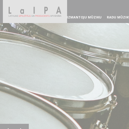
IZMANTOJU MŪZIKU
RADU MŪZIK