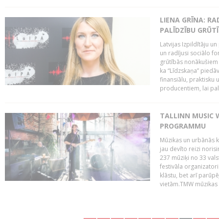
LIENA GRĪNA: RA
PALĪDZĪBU GRŪT
Latvijas Izpildītāju u
un radījusi sociālo fo
grūtībās nonākušiem m
ka “Līdzskaņa” piedāv
finansiālu, praktisku
producentiem, lai palī
TALLINN MUSIC 
PROGRAMMU
Mūzikas un urbānās ku
jau devīto reizi norisi
237 mūziķi no 33 val
festivāla organizator
klāstu, bet arī parūp
vietām.TMW mūzikas 