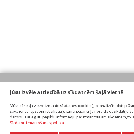
Jūsu izvēle attiecībā uz sīkdatnēm šajā vietnē
Mūsu tīmekļa vietne izmanto sīkdatnes (cookies), lai analizētu datuplūsm
savā ierīcē, apstipriniet sīkdatņu izmantošanu. Ja noraidīsiet sīkdatņu 
darbību. Lai iegūtu papildu informāciju par izmantotajām sīkdatnēm, to 
Sīkdatņu izmantošanas politika
.