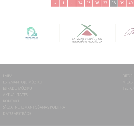
«
1
..
34
35
36
37
38
39
40
LAIPA
BIEDRĪ
ES IZMANTOJU MŪZIKU
MISAS 
ES RADU MŪZIKU
TEL. 6
AKTUALITĀTES
KONTAKTI
SĪKDATŅU IZMANTOŠANAS POLITIKA
DATU APSTRĀDE