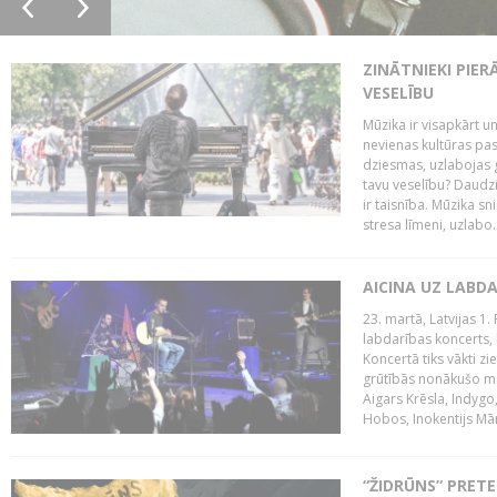
ZINĀTNIEKI PIER
VESELĪBU
Mūzika ir visapkārt 
nevienas kultūras pas
dziesmas, uzlabojas ga
tavu veselību? Daudzi 
ir taisnība. Mūzika s
stresa līmeni, uzlabo..
AICINA UZ LABD
23. martā, Latvijas 1.
labdarības koncerts, 
Koncertā tiks vākti z
grūtībās nonākušo mū
Aigars Krēsla, Indygo
Hobos, Inokentijs Mārp
“ŽIDRŪNS” PRET