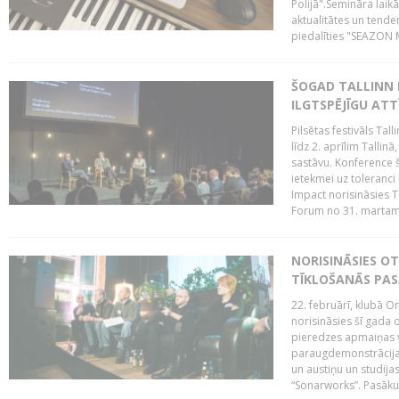
Polijā".Semināra laik
aktualitātes un tende
piedalīties "SEAZON M
ŠOGAD TALLINN 
ILGTSPĒJĪGU AT
Pilsētas festivāls Ta
līdz 2. aprīlim Talli
sastāvu. Konference 
ietekmei uz toleranci
Impact norisināsies T
Forum no 31. martam l
NORISINĀSIES O
TĪKLOŠANĀS PA
22. februārī, klubā On
norisināsies šī gada o
pieredzes apmaiņas va
paraugdemonstrācijas
un austiņu un studija
“Sonarworks”. Pasāku