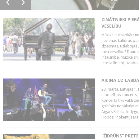
ZINĀTNIEKI PIER
VESELĪBU
Mūzika ir visapkārt 
nevienas kultūras pas
dziesmas, uzlabojas ga
tavu veselību? Daudzi 
ir taisnība. Mūzika s
stresa līmeni, uzlabo..
AICINA UZ LABD
23. martā, Latvijas 1.
labdarības koncerts, 
Koncertā tiks vākti z
grūtībās nonākušo mū
Aigars Krēsla, Indygo
Hobos, Inokentijs Mārp
“ŽIDRŪNS” PRET