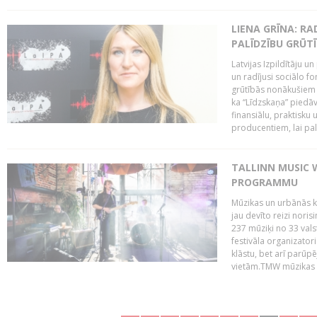
LIENA GRĪNA: RA
PALĪDZĪBU GRŪT
Latvijas Izpildītāju u
un radījusi sociālo fo
grūtībās nonākušiem m
ka “Līdzskaņa” piedāv
finansiālu, praktisku
producentiem, lai palī
TALLINN MUSIC 
PROGRAMMU
Mūzikas un urbānās ku
jau devīto reizi norisi
237 mūziķi no 33 val
festivāla organizator
klāstu, bet arī parūp
vietām.TMW mūzikas 