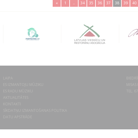
«
1
..
34
35
36
37
38
39
40
LAIPA
BIEDRĪ
ES IZMANTOJU MŪZIKU
MISAS 
ES RADU MŪZIKU
TEL. 6
AKTUALITĀTES
KONTAKTI
SĪKDATŅU IZMANTOŠANAS POLITIKA
DATU APSTRĀDE