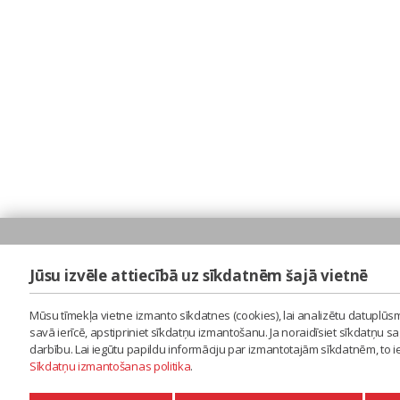
Jūsu izvēle attiecībā uz sīkdatnēm šajā vietnē
Mūsu tīmekļa vietne izmanto sīkdatnes (cookies), lai analizētu datuplūsm
savā ierīcē, apstipriniet sīkdatņu izmantošanu. Ja noraidīsiet sīkdatņu 
darbību. Lai iegūtu papildu informāciju par izmantotajām sīkdatnēm, to 
Sīkdatņu izmantošanas politika
.