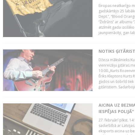
Eiropas neatkarīgo m
gadskārtējo 25 labāk
Dept.”, “Blood Orange
“Židrūns” ar albumu “
atzīmēt gada izcilāko 
jaunpienācēji, gan lab
NOTIKS ĢITĀRIS
Džeza mākslinieks Kur
vienreizēju ģitāras mei
10:00.„Kurts Rozenvinke
Ēriks Kleptons Kurts
gados un šobrīd tiek 
ģitāristiem. Sadarbojie
AICINA UZ BEZM
IESPĒJAS POLIJĀ"
27. februārī plkst. 14:
sadarbībā ar Latvijas
eksports aicina uz b