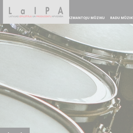
IZMANTOJU MŪZIKU
RADU MŪZIK