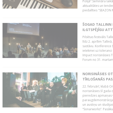
Polijā".Semināra laik
aktualitātes un tende
piedalīties "SEAZON M
ŠOGAD TALLINN 
ILGTSPĒJĪGU AT
Pilsētas festivāls Ta
līdz 2. aprīlim Talli
sastāvu. Konference 
ietekmei uz toleranci
Impact norisināsies T
Forum no 31. martam l
NORISINĀSIES O
TĪKLOŠANĀS PA
22. februārī, klubā On
norisināsies šī gada o
pieredzes apmaiņas va
paraugdemonstrācijas
un austiņu un studija
“Sonarworks”. Pasāku