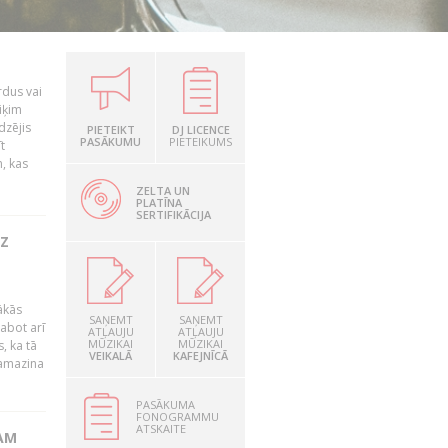
rdus vai
iķim
dzējis
PIETEIKT
DJ LICENCE
PASĀKUMU
PIETEIKUMS
t
, kas
ZELTA UN
PLATĪNA
SERTIFIKĀCIJA
UZ
ākās
SAŅEMT
SAŅEMT
labot arī
ATĻAUJU
ATĻAUJU
MŪZIKAI
MŪZIKAI
, ka tā
VEIKALĀ
KAFEJNĪCĀ
samazina
PASĀKUMA
FONOGRAMMU
ATSKAITE
AM