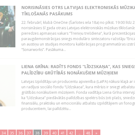
NORISINĀSIES OTRS LATVIJAS ELEKTRONISKĀS MŪZIK
TĪKLOŠANĀS PASĀKUMS
22. februārī, klubā OneOne (Šarlotes iela 18a) no plkst. 19:00 līdz 
norisināsies šī gada otrais Latvijas elektroniskās mūzikas tīklošanā
pieredzes apmaiņas vakars ‘’Treniņu trešdiena’’, kurā prezentācijas
paraugdemonstrācijas sniegs modulāro sintezatoru ražotāju “Erica
un austiņu un studijas monitoru kalibrācijas programmatūras izstr
“Sonarworks”. Pasākuma...
LIENA GRĪNA: RADĪTS FONDS “LĪDZSKAŅA”, KAS SNIEG
PALĪDZĪBU GRŪTĪBĀS NONĀKUŠIEM MŪZIĶIEM
Latvijas Izpildītāju un producentu apvienība (LaIPA) nākusi klajā ar i
un radījusi sociālo fondu “Līdzskaņa”, kura mērķis ir sniegt atbalstu
grūtībās nonākušiem mūziķiem. Fonda vadītāja Liena Grīna intervijā
ka “Līdzskaņa” piedāvātās palīdzības spektrs būs ļoti plašs, sniedz
finansiālu, praktisku un emocionālu atbalstu izpildītājiem un fon
producentiem, lai palīdzētu...
34
35
36
37
38
39
40
41
42
..
48
»