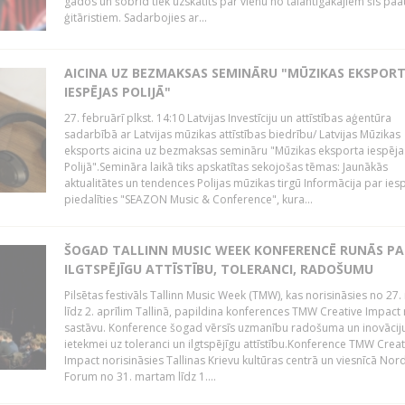
gados un šobrīd tiek uzskatīts par vienu no talantīgākajiem šīs pa
ģitāristiem. Sadarbojies ar...
AICINA UZ BEZMAKSAS SEMINĀRU "MŪZIKAS EKSPOR
IESPĒJAS POLIJĀ"
27. februārī plkst. 14:10 Latvijas Investīciju un attīstības aģentūra
sadarbībā ar Latvijas mūzikas attīstības biedrību/ Latvijas Mūzikas
eksports aicina uz bezmaksas semināru "Mūzikas eksporta iespēja
Polijā".Semināra laikā tiks apskatītas sekojošas tēmas: Jaunākās
aktualitātes un tendences Polijas mūzikas tirgū Informācija par ies
piedalīties "SEAZON Music & Conference", kura...
ŠOGAD TALLINN MUSIC WEEK KONFERENCĒ RUNĀS PA
ILGTSPĒJĪGU ATTĪSTĪBU, TOLERANCI, RADOŠUMU
Pilsētas festivāls Tallinn Music Week (TMW), kas norisināsies no 27.
līdz 2. aprīlim Tallinā, papildina konferences TMW Creative Impact 
sastāvu. Konference šogad vērsīs uzmanību radošuma un inovācij
ietekmei uz toleranci un ilgtspējīgu attīstību.Konference TMW Creat
Impact norisināsies Tallinas Krievu kultūras centrā un viesnīcā Nor
Forum no 31. martam līdz 1....