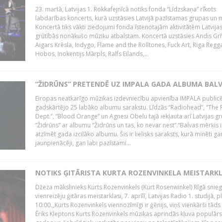
23. martā, Latvijas 1. Rokkafejnīcā notiks fonda “Līdzskaņa” rīkots
labdarības koncerts, kurā uzstāsies Latvijā pazīstamas grupas un m
Koncertā tiks vākti ziedojumi fonda īstenotajām aktivitātēm Latvija
grūtībās nonākušo mūziķu atbalstam. Koncertā uzstāsies Andis Grī
Aigars Krēsla, Indygo, Flame and the Rolltones, Fuck Art, Riga Regg
Hobos, Inokentijs Mārpls, Ralfs Eilands,...
“ŽIDRŪNS” PRETENDĒ UZ IMPALA GADA ALBUMA BAL
Eiropas neatkarīgo mūzikas izdevniecību apvienība IMPALA publicē
gadskārtējo 25 labāko albumu sarakstu. Līdzās “Radiohead”, “The 
Dept.”, “Blood Orange” un Agnesi Obelu tajā iekļauta arī Latvijas g
“Židrūns” ar albumu “Židrūns un tas, ko nevar nest”.“Balvas mērķis i
atzīmēt gada izcilāko albumu. Šis ir lielisks saraksts, kurā minēti ga
jaunpienācēji, gan labi pazīstami...
NOTIKS ĢITĀRISTA KURTA ROZENVINKELA MEISTARK
Džeza mākslinieks Kurts Rozenvinkels (Kurt Rosenwinkel) Rīgā snieg
vienreizēju ģitāras meistarklasi, 7. aprīlī, Latvijas Radio 1. studijā, pl
10:00.„Kurts Rozenvinkels viennozīmīgi ir ģēnijs, viņš vienkārši tāds i
Ēriks Kleptons Kurts Rozenvinkels mūzikas aprindās kļuva populārs