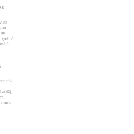
AS
23:00
s un
 un
 Synths”
ādātāji
S
niciatīvu
 atklāj,
ot
ogrammu