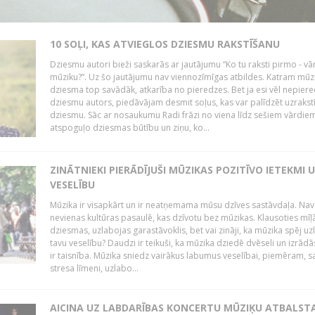
10 SOĻI, KAS ATVIEGLOS DZIESMU RAKSTĪŠANU
Dziesmu autori bieži saskarās ar jautājumu “Ko tu raksti pirmo - vā
mūziku?”. Uz šo jautājumu nav viennozīmīgas atbildes. Katram mūz
dziesma top savādāk, atkarība no pieredzes. Bet ja esi vēl nepiere
dziesmu autors, piedāvājam desmit soļus, kas var palīdzēt uzrakstī
dziesmu. Sāc ar nosaukumu Radi frāzi no viena līdz sešiem vārdiem
atspoguļo dziesmas būtību un ziņu, ko...
ZINĀTNIEKI PIERĀDĪJUŠI MŪZIKAS POZITĪVO IETEKMI 
VESELĪBU
Mūzika ir visapkārt un ir neatņemama mūsu dzīves sastāvdaļa. Nav
nevienas kultūras pasaulē, kas dzīvotu bez mūzikas. Klausoties mīļ
dziesmas, uzlabojas garastāvoklis, bet vai zināji, ka mūzika spēj uz
tavu veselību? Daudzi ir teikuši, ka mūzika dziedē dvēseli un izrādās
ir taisnība. Mūzika sniedz vairākus labumus veselībai, piemēram, 
stresa līmeni, uzlabo...
AICINA UZ LABDARĪBAS KONCERTU MŪZIĶU ATBALST