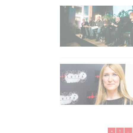
«
1
..