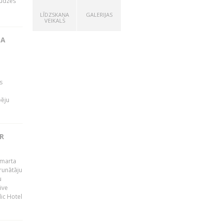
audzes
LĪDZSKAŅA
GALERIJAS
VEIKALS
TA
s
pēju
R
 marta
runātāju
u
ive
dic Hotel