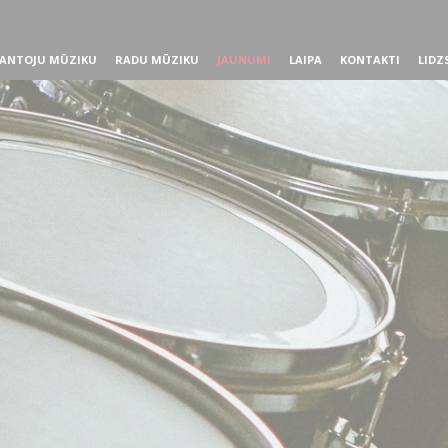
ANTOJU MŪZIKU
RADU MŪZIKU
JAUNUMI
LAIPA
KONTAKTI
LIDZ