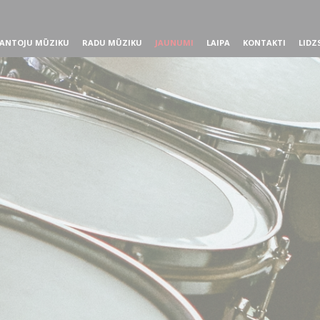
ANTOJU MŪZIKU
RADU MŪZIKU
JAUNUMI
LAIPA
KONTAKTI
LIDZ