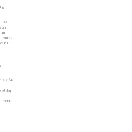
AS
23:00
s un
 un
 Synths”
ādātāji
S
niciatīvu
 atklāj,
ot
ogrammu