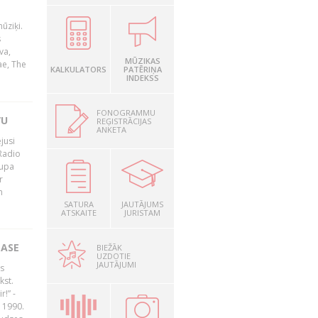
ūziķi.
s
va,
MŪZIKAS
ae, The
KALKULATORS
PATĒRIŅA
INDEKSS
FONOGRAMMU
VU
REĢISTRĀCIJAS
ANKETA
jusi
Radio
rupa
r
n
SATURA
JAUTĀJUMS
ATSKAITE
JURISTAM
LASE
BIEŽĀK
UZDOTIE
JAUTĀJUMI
s
kst.
r!” -
 1990.