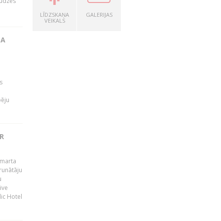
audzes
LĪDZSKAŅA
GALERIJAS
VEIKALS
TA
s
pēju
R
 marta
runātāju
u
ive
dic Hotel