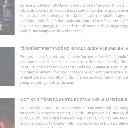
23. martā, Latvijas 1. Rokkafejnīcā notiks fonda “Līdzskaņa” rīkots
labdarības koncerts, kurā uzstāsies Latvijā pazīstamas grupas un m
Koncertā tiks vākti ziedojumi fonda īstenotajām aktivitātēm Latvija
grūtībās nonākušo mūziķu atbalstam. Koncertā uzstāsies Andis Grī
Aigars Krēsla, Indygo, Flame and the Rolltones, Fuck Art, Riga Regg
Hobos, Inokentijs Mārpls, Ralfs Eilands,...
“ŽIDRŪNS” PRETENDĒ UZ IMPALA GADA ALBUMA BAL
Eiropas neatkarīgo mūzikas izdevniecību apvienība IMPALA publicē
gadskārtējo 25 labāko albumu sarakstu. Līdzās “Radiohead”, “The 
Dept.”, “Blood Orange” un Agnesi Obelu tajā iekļauta arī Latvijas g
“Židrūns” ar albumu “Židrūns un tas, ko nevar nest”.“Balvas mērķis i
atzīmēt gada izcilāko albumu. Šis ir lielisks saraksts, kurā minēti ga
jaunpienācēji, gan labi pazīstami...
NOTIKS ĢITĀRISTA KURTA ROZENVINKELA MEISTARK
Džeza mākslinieks Kurts Rozenvinkels (Kurt Rosenwinkel) Rīgā snieg
vienreizēju ģitāras meistarklasi, 7. aprīlī, Latvijas Radio 1. studijā, pl
10:00.„Kurts Rozenvinkels viennozīmīgi ir ģēnijs, viņš vienkārši tāds i
Ēriks Kleptons Kurts Rozenvinkels mūzikas aprindās kļuva populārs