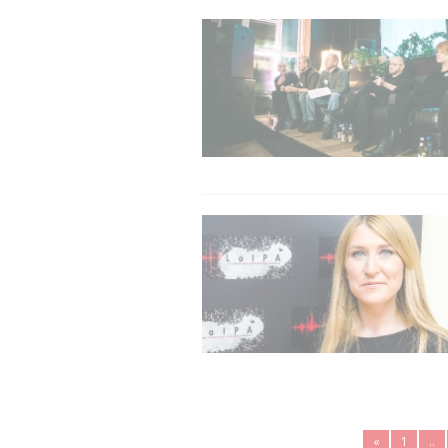
«
1
..