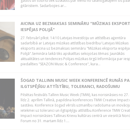
gados un šobrīd tiek uzskatīts par vienu no talantīgākajiem šīs pa
ģitāristiem. Sadarbojies ar...
AICINA UZ BEZMAKSAS SEMINĀRU "MŪZIKAS EKSPOR
IESPĒJAS POLIJĀ"
27. februārī plkst. 14:10 Latvijas Investīciju un attīstības aģentūra
sadarbībā ar Latvijas mūzikas attīstības biedrību/ Latvijas Mūzikas
eksports aicina uz bezmaksas semināru "Mūzikas eksporta iespēja
Polijā".Semināra laikā tiks apskatītas sekojošas tēmas: Jaunākās
aktualitātes un tendences Polijas mūzikas tirgū Informācija par ies
piedalīties "SEAZON Music & Conference", kura...
ŠOGAD TALLINN MUSIC WEEK KONFERENCĒ RUNĀS PA
ILGTSPĒJĪGU ATTĪSTĪBU, TOLERANCI, RADOŠUMU
Pilsētas festivāls Tallinn Music Week (TMW), kas norisināsies no 27.
līdz 2. aprīlim Tallinā, papildina konferences TMW Creative Impact 
sastāvu. Konference šogad vērsīs uzmanību radošuma un inovācij
ietekmei uz toleranci un ilgtspējīgu attīstību.Konference TMW Creat
Impact norisināsies Tallinas Krievu kultūras centrā un viesnīcā Nor
Forum no 31. martam līdz 1....