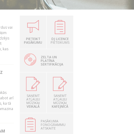
rdus vai
iķim
dzējis
PIETEIKT
DJ LICENCE
PASĀKUMU
PIETEIKUMS
t
, kas
ZELTA UN
PLATĪNA
SERTIFIKĀCIJA
UZ
ākās
SAŅEMT
SAŅEMT
labot arī
ATĻAUJU
ATĻAUJU
MŪZIKAI
MŪZIKAI
, ka tā
VEIKALĀ
KAFEJNĪCĀ
samazina
PASĀKUMA
FONOGRAMMU
ATSKAITE
AM