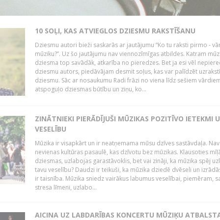
10 SOĻI, KAS ATVIEGLOS DZIESMU RAKSTĪŠANU
Dziesmu autori bieži saskarās ar jautājumu “Ko tu raksti pirmo - vā
mūziku?”. Uz šo jautājumu nav viennozīmīgas atbildes. Katram mūz
dziesma top savādāk, atkarība no pieredzes. Bet ja esi vēl nepiere
dziesmu autors, piedāvājam desmit soļus, kas var palīdzēt uzrakstī
dziesmu. Sāc ar nosaukumu Radi frāzi no viena līdz sešiem vārdiem
atspoguļo dziesmas būtību un ziņu, ko...
ZINĀTNIEKI PIERĀDĪJUŠI MŪZIKAS POZITĪVO IETEKMI 
VESELĪBU
Mūzika ir visapkārt un ir neatņemama mūsu dzīves sastāvdaļa. Nav
nevienas kultūras pasaulē, kas dzīvotu bez mūzikas. Klausoties mīļ
dziesmas, uzlabojas garastāvoklis, bet vai zināji, ka mūzika spēj uz
tavu veselību? Daudzi ir teikuši, ka mūzika dziedē dvēseli un izrādās
ir taisnība. Mūzika sniedz vairākus labumus veselībai, piemēram, 
stresa līmeni, uzlabo...
AICINA UZ LABDARĪBAS KONCERTU MŪZIĶU ATBALST