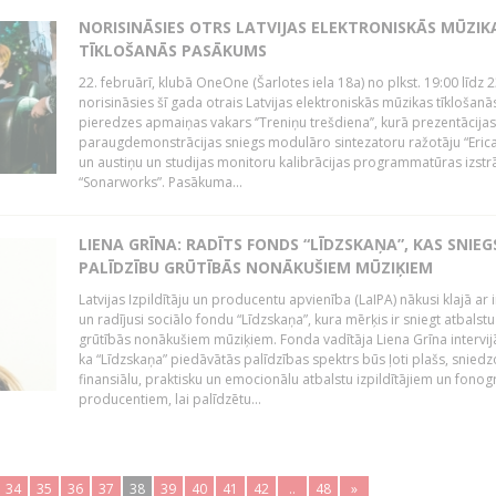
NORISINĀSIES OTRS LATVIJAS ELEKTRONISKĀS MŪZIK
TĪKLOŠANĀS PASĀKUMS
22. februārī, klubā OneOne (Šarlotes iela 18a) no plkst. 19:00 līdz 
norisināsies šī gada otrais Latvijas elektroniskās mūzikas tīklošanā
pieredzes apmaiņas vakars ‘’Treniņu trešdiena’’, kurā prezentācijas
paraugdemonstrācijas sniegs modulāro sintezatoru ražotāju “Erica
un austiņu un studijas monitoru kalibrācijas programmatūras izstr
“Sonarworks”. Pasākuma...
LIENA GRĪNA: RADĪTS FONDS “LĪDZSKAŅA”, KAS SNIEG
PALĪDZĪBU GRŪTĪBĀS NONĀKUŠIEM MŪZIĶIEM
Latvijas Izpildītāju un producentu apvienība (LaIPA) nākusi klajā ar i
un radījusi sociālo fondu “Līdzskaņa”, kura mērķis ir sniegt atbalstu
grūtībās nonākušiem mūziķiem. Fonda vadītāja Liena Grīna intervijā
ka “Līdzskaņa” piedāvātās palīdzības spektrs būs ļoti plašs, sniedz
finansiālu, praktisku un emocionālu atbalstu izpildītājiem un fon
producentiem, lai palīdzētu...
34
35
36
37
38
39
40
41
42
..
48
»