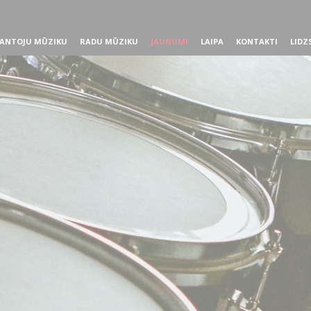
ANTOJU MŪZIKU
RADU MŪZIKU
JAUNUMI
LAIPA
KONTAKTI
LIDZ