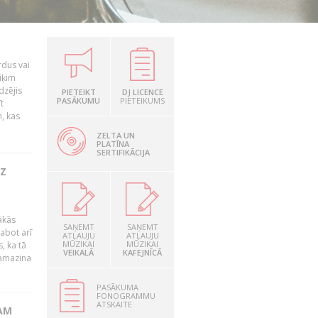
rdus vai
iķim
dzējis
PIETEIKT
DJ LICENCE
PASĀKUMU
PIETEIKUMS
t
, kas
ZELTA UN
PLATĪNA
SERTIFIKĀCIJA
UZ
ākās
SAŅEMT
SAŅEMT
labot arī
ATĻAUJU
ATĻAUJU
MŪZIKAI
MŪZIKAI
, ka tā
VEIKALĀ
KAFEJNĪCĀ
samazina
PASĀKUMA
FONOGRAMMU
ATSKAITE
AM