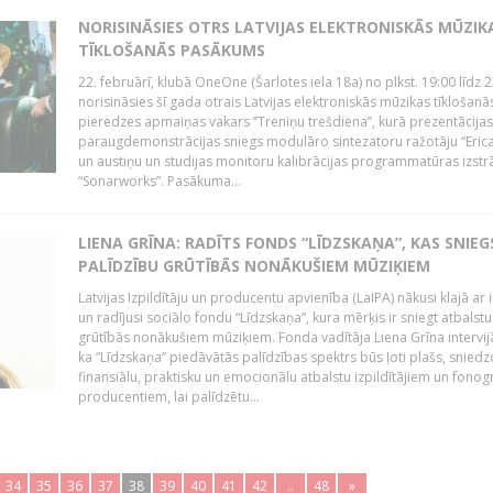
NORISINĀSIES OTRS LATVIJAS ELEKTRONISKĀS MŪZIK
TĪKLOŠANĀS PASĀKUMS
22. februārī, klubā OneOne (Šarlotes iela 18a) no plkst. 19:00 līdz 
norisināsies šī gada otrais Latvijas elektroniskās mūzikas tīklošanā
pieredzes apmaiņas vakars ‘’Treniņu trešdiena’’, kurā prezentācijas
paraugdemonstrācijas sniegs modulāro sintezatoru ražotāju “Erica
un austiņu un studijas monitoru kalibrācijas programmatūras izstr
“Sonarworks”. Pasākuma...
LIENA GRĪNA: RADĪTS FONDS “LĪDZSKAŅA”, KAS SNIEG
PALĪDZĪBU GRŪTĪBĀS NONĀKUŠIEM MŪZIĶIEM
Latvijas Izpildītāju un producentu apvienība (LaIPA) nākusi klajā ar i
un radījusi sociālo fondu “Līdzskaņa”, kura mērķis ir sniegt atbalstu
grūtībās nonākušiem mūziķiem. Fonda vadītāja Liena Grīna intervijā
ka “Līdzskaņa” piedāvātās palīdzības spektrs būs ļoti plašs, sniedz
finansiālu, praktisku un emocionālu atbalstu izpildītājiem un fon
producentiem, lai palīdzētu...
34
35
36
37
38
39
40
41
42
..
48
»