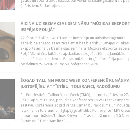
gados un šobrīd tiek uzskatīts par vienu no talantīgākajiem šīs pa
ģitāristiem. Sadarbojies ar...
AICINA UZ BEZMAKSAS SEMINĀRU "MŪZIKAS EKSPOR
IESPĒJAS POLIJĀ"
27. februārī plkst. 14:10 Latvijas Investīciju un attīstības aģentūra
sadarbībā ar Latvijas mūzikas attīstības biedrību/ Latvijas Mūzikas
eksports aicina uz bezmaksas semināru "Mūzikas eksporta iespēja
Polijā".Semināra laikā tiks apskatītas sekojošas tēmas: Jaunākās
aktualitātes un tendences Polijas mūzikas tirgū Informācija par ies
piedalīties "SEAZON Music & Conference", kura...
ŠOGAD TALLINN MUSIC WEEK KONFERENCĒ RUNĀS PA
ILGTSPĒJĪGU ATTĪSTĪBU, TOLERANCI, RADOŠUMU
Pilsētas festivāls Tallinn Music Week (TMW), kas norisināsies no 27.
līdz 2. aprīlim Tallinā, papildina konferences TMW Creative Impact 
sastāvu. Konference šogad vērsīs uzmanību radošuma un inovācij
ietekmei uz toleranci un ilgtspējīgu attīstību.Konference TMW Creat
Impact norisināsies Tallinas Krievu kultūras centrā un viesnīcā Nor
Forum no 31. martam līdz 1....