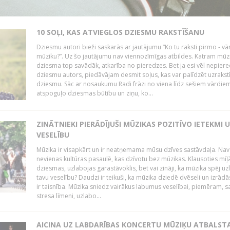
10 SOĻI, KAS ATVIEGLOS DZIESMU RAKSTĪŠANU
Dziesmu autori bieži saskarās ar jautājumu “Ko tu raksti pirmo - vā
mūziku?”. Uz šo jautājumu nav viennozīmīgas atbildes. Katram mūz
dziesma top savādāk, atkarība no pieredzes. Bet ja esi vēl nepiere
dziesmu autors, piedāvājam desmit soļus, kas var palīdzēt uzrakstī
dziesmu. Sāc ar nosaukumu Radi frāzi no viena līdz sešiem vārdiem
atspoguļo dziesmas būtību un ziņu, ko...
ZINĀTNIEKI PIERĀDĪJUŠI MŪZIKAS POZITĪVO IETEKMI 
VESELĪBU
Mūzika ir visapkārt un ir neatņemama mūsu dzīves sastāvdaļa. Nav
nevienas kultūras pasaulē, kas dzīvotu bez mūzikas. Klausoties mīļ
dziesmas, uzlabojas garastāvoklis, bet vai zināji, ka mūzika spēj uz
tavu veselību? Daudzi ir teikuši, ka mūzika dziedē dvēseli un izrādās
ir taisnība. Mūzika sniedz vairākus labumus veselībai, piemēram, 
stresa līmeni, uzlabo...
AICINA UZ LABDARĪBAS KONCERTU MŪZIĶU ATBALST