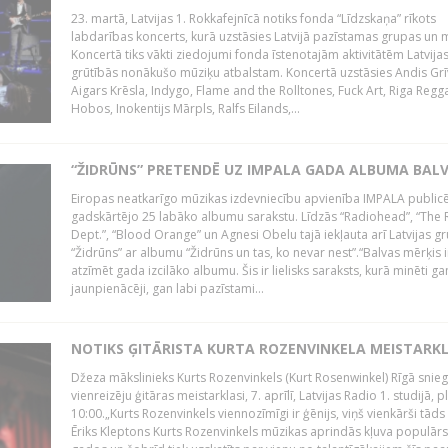
23. martā, Latvijas 1. Rokkafejnīcā notiks fonda “Līdzskaņa” rīkots
labdarības koncerts, kurā uzstāsies Latvijā pazīstamas grupas un m
Koncertā tiks vākti ziedojumi fonda īstenotajām aktivitātēm Latvija
grūtībās nonākušo mūziķu atbalstam. Koncertā uzstāsies Andis Grī
Aigars Krēsla, Indygo, Flame and the Rolltones, Fuck Art, Riga Regg
Hobos, Inokentijs Mārpls, Ralfs Eilands,...
“ŽIDRŪNS” PRETENDĒ UZ IMPALA GADA ALBUMA BAL
Eiropas neatkarīgo mūzikas izdevniecību apvienība IMPALA publicē
gadskārtējo 25 labāko albumu sarakstu. Līdzās “Radiohead”, “The 
Dept.”, “Blood Orange” un Agnesi Obelu tajā iekļauta arī Latvijas g
“Židrūns” ar albumu “Židrūns un tas, ko nevar nest”.“Balvas mērķis i
atzīmēt gada izcilāko albumu. Šis ir lielisks saraksts, kurā minēti ga
jaunpienācēji, gan labi pazīstami...
NOTIKS ĢITĀRISTA KURTA ROZENVINKELA MEISTARK
Džeza mākslinieks Kurts Rozenvinkels (Kurt Rosenwinkel) Rīgā snieg
vienreizēju ģitāras meistarklasi, 7. aprīlī, Latvijas Radio 1. studijā, pl
10:00.„Kurts Rozenvinkels viennozīmīgi ir ģēnijs, viņš vienkārši tāds i
Ēriks Kleptons Kurts Rozenvinkels mūzikas aprindās kļuva populārs