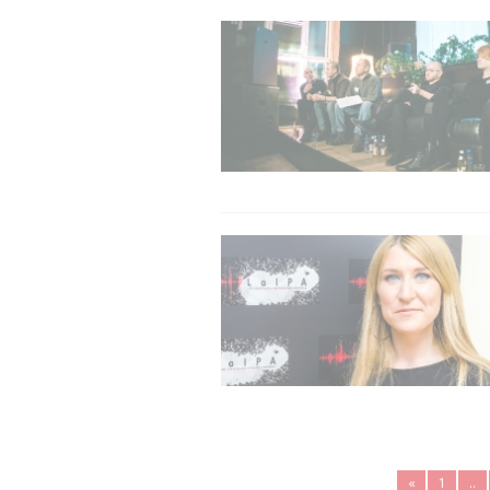
«
1
..