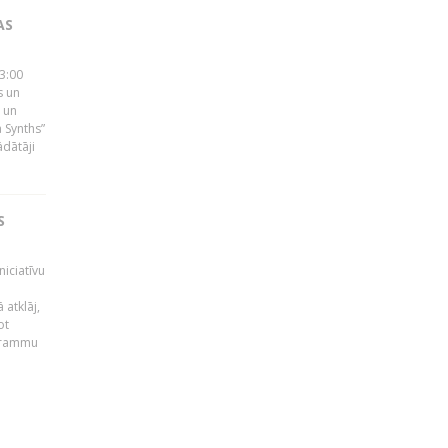
AS
23:00
s un
 un
 Synths”
ādātāji
S
niciatīvu
 atklāj,
ot
ogrammu