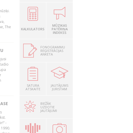
ūziķi.
s
va,
MŪZIKAS
ae, The
KALKULATORS
PATĒRIŅA
INDEKSS
FONOGRAMMU
VU
REĢISTRĀCIJAS
ANKETA
jusi
Radio
rupa
r
n
SATURA
JAUTĀJUMS
ATSKAITE
JURISTAM
LASE
BIEŽĀK
UZDOTIE
JAUTĀJUMI
s
kst.
r!” -
 1990.