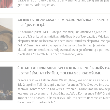
gados un šobrīd tiek uzskatīts par vienu no talantīgākajiem šīs pa
ģitāristiem. Sadarbojies ar...
AICINA UZ BEZMAKSAS SEMINĀRU "MŪZIKAS EKSPOR
IESPĒJAS POLIJĀ"
27. februārī plkst. 14:10 Latvijas Investīciju un attīstības aģentūra
sadarbībā ar Latvijas mūzikas attīstības biedrību/ Latvijas Mūzikas
eksports aicina uz bezmaksas semināru "Mūzikas eksporta iespēja
Polijā".Semināra laikā tiks apskatītas sekojošas tēmas: Jaunākās
aktualitātes un tendences Polijas mūzikas tirgū Informācija par ies
piedalīties "SEAZON Music & Conference", kura...
ŠOGAD TALLINN MUSIC WEEK KONFERENCĒ RUNĀS PA
ILGTSPĒJĪGU ATTĪSTĪBU, TOLERANCI, RADOŠUMU
Pilsētas festivāls Tallinn Music Week (TMW), kas norisināsies no 27.
līdz 2. aprīlim Tallinā, papildina konferences TMW Creative Impact 
sastāvu. Konference šogad vērsīs uzmanību radošuma un inovācij
ietekmei uz toleranci un ilgtspējīgu attīstību.Konference TMW Creat
Impact norisināsies Tallinas Krievu kultūras centrā un viesnīcā Nor
Forum no 31. martam līdz 1....