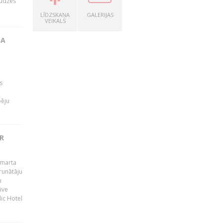
audzes
LĪDZSKAŅA
GALERIJAS
VEIKALS
TA
s
pēju
R
 marta
runātāju
u
ive
dic Hotel