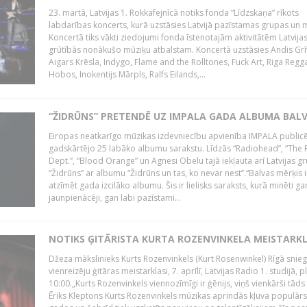
23. martā, Latvijas 1. Rokkafejnīcā notiks fonda “Līdzskaņa” rīkots
labdarības koncerts, kurā uzstāsies Latvijā pazīstamas grupas un m
Koncertā tiks vākti ziedojumi fonda īstenotajām aktivitātēm Latvija
grūtībās nonākušo mūziķu atbalstam. Koncertā uzstāsies Andis Grī
Aigars Krēsla, Indygo, Flame and the Rolltones, Fuck Art, Riga Regg
Hobos, Inokentijs Mārpls, Ralfs Eilands,...
“ŽIDRŪNS” PRETENDĒ UZ IMPALA GADA ALBUMA BAL
Eiropas neatkarīgo mūzikas izdevniecību apvienība IMPALA publicē
gadskārtējo 25 labāko albumu sarakstu. Līdzās “Radiohead”, “The 
Dept.”, “Blood Orange” un Agnesi Obelu tajā iekļauta arī Latvijas g
“Židrūns” ar albumu “Židrūns un tas, ko nevar nest”.“Balvas mērķis i
atzīmēt gada izcilāko albumu. Šis ir lielisks saraksts, kurā minēti ga
jaunpienācēji, gan labi pazīstami...
NOTIKS ĢITĀRISTA KURTA ROZENVINKELA MEISTARK
Džeza mākslinieks Kurts Rozenvinkels (Kurt Rosenwinkel) Rīgā snieg
vienreizēju ģitāras meistarklasi, 7. aprīlī, Latvijas Radio 1. studijā, pl
10:00.„Kurts Rozenvinkels viennozīmīgi ir ģēnijs, viņš vienkārši tāds i
Ēriks Kleptons Kurts Rozenvinkels mūzikas aprindās kļuva populārs