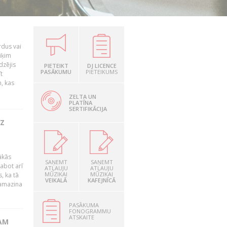
rdus vai
iķim
dzējis
PIETEIKT
DJ LICENCE
PASĀKUMU
PIETEIKUMS
t
, kas
ZELTA UN
PLATĪNA
SERTIFIKĀCIJA
UZ
ākās
SAŅEMT
SAŅEMT
labot arī
ATĻAUJU
ATĻAUJU
MŪZIKAI
MŪZIKAI
, ka tā
VEIKALĀ
KAFEJNĪCĀ
samazina
PASĀKUMA
FONOGRAMMU
ATSKAITE
AM