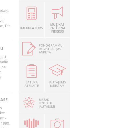
ūziķi.
s
va,
MŪZIKAS
ae, The
KALKULATORS
PATĒRIŅA
INDEKSS
FONOGRAMMU
VU
REĢISTRĀCIJAS
ANKETA
jusi
Radio
rupa
r
n
SATURA
JAUTĀJUMS
ATSKAITE
JURISTAM
LASE
BIEŽĀK
UZDOTIE
JAUTĀJUMI
s
kst.
r!” -
 1990.