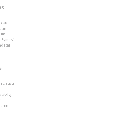
AS
23:00
s un
 un
 Synths”
ādātāji
S
niciatīvu
 atklāj,
ot
ogrammu