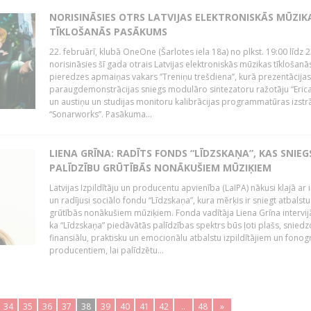
NORISINĀSIES OTRS LATVIJAS ELEKTRONISKĀS MŪZIK
TĪKLOŠANĀS PASĀKUMS
22. februārī, klubā OneOne (Šarlotes iela 18a) no plkst. 19:00 līdz 
norisināsies šī gada otrais Latvijas elektroniskās mūzikas tīklošanā
pieredzes apmaiņas vakars ‘’Treniņu trešdiena’’, kurā prezentācijas
paraugdemonstrācijas sniegs modulāro sintezatoru ražotāju “Erica
un austiņu un studijas monitoru kalibrācijas programmatūras izstr
“Sonarworks”. Pasākuma...
LIENA GRĪNA: RADĪTS FONDS “LĪDZSKAŅA”, KAS SNIEG
PALĪDZĪBU GRŪTĪBĀS NONĀKUŠIEM MŪZIĶIEM
Latvijas Izpildītāju un producentu apvienība (LaIPA) nākusi klajā ar i
un radījusi sociālo fondu “Līdzskaņa”, kura mērķis ir sniegt atbalstu
grūtībās nonākušiem mūziķiem. Fonda vadītāja Liena Grīna intervijā
ka “Līdzskaņa” piedāvātās palīdzības spektrs būs ļoti plašs, sniedz
finansiālu, praktisku un emocionālu atbalstu izpildītājiem un fon
producentiem, lai palīdzētu...
34
35
36
37
38
39
40
41
42
..
48
»