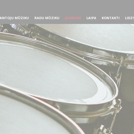
ANTOJU MŪZIKU
RADU MŪZIKU
JAUNUMI
LAIPA
KONTAKTI
LIDZ