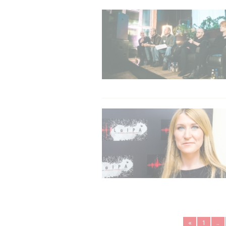
«
1
..