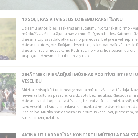
10 SOĻI, KAS ATVIEGLOS DZIESMU RAKSTĪŠANU
Dziesmu autori bieži saskarās ar jautājumu “Ko tu raksti pirmo - vā
mūziku?”. Uz šo jautājumu nav viennozīmīgas atbildes. Katram mūz
dziesma top savādāk, atkarība no pieredzes. Bet ja esi vēl nepiere
dziesmu autors, piedāvājam desmit soļus, kas var palīdzēt uzrakstī
dziesmu. Sāc ar nosaukumu Radi frāzi no viena līdz sešiem vārdiem
atspoguļo dziesmas būtību un ziņu, ko...
ZINĀTNIEKI PIERĀDĪJUŠI MŪZIKAS POZITĪVO IETEKMI 
VESELĪBU
Mūzika ir visapkārt un ir neatņemama mūsu dzīves sastāvdaļa. Nav
nevienas kultūras pasaulē, kas dzīvotu bez mūzikas. Klausoties mīļ
dziesmas, uzlabojas garastāvoklis, bet vai zināji, ka mūzika spēj uz
tavu veselību? Daudzi ir teikuši, ka mūzika dziedē dvēseli un izrādās
ir taisnība. Mūzika sniedz vairākus labumus veselībai, piemēram, 
stresa līmeni, uzlabo...
AICINA UZ LABDARĪBAS KONCERTU MŪZIĶU ATBALST