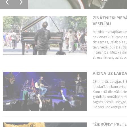
ZINĀTNIEKI PIER
VESELĪBU
Mūzika ir visapkārt 
nevienas kultūras pas
dziesmas, uzlabojas ga
tavu veselību? Daudzi 
ir taisnība. Mūzika s
stresa līmeni, uzlabo..
AICINA UZ LABD
23. martā, Latvijas 1.
labdarības koncerts, 
Koncertā tiks vākti z
grūtībās nonākušo mū
Aigars Krēsla, Indygo
Hobos, Inokentijs Mārp
“ŽIDRŪNS” PRET