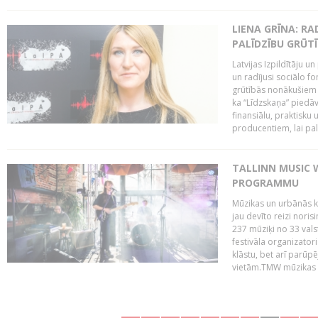
LIENA GRĪNA: RA
PALĪDZĪBU GRŪT
Latvijas Izpildītāju u
un radījusi sociālo fo
grūtībās nonākušiem m
ka “Līdzskaņa” piedāv
finansiālu, praktisku
producentiem, lai palī
TALLINN MUSIC 
PROGRAMMU
Mūzikas un urbānās ku
jau devīto reizi norisi
237 mūziķi no 33 val
festivāla organizator
klāstu, bet arī parūp
vietām.TMW mūzikas 