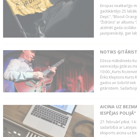
Eiropas neatkarīgo m
gadskārtējo 25 labāk
Dept.”, “Blood Orange
“Židrūns” ar albumu “
atzīmēt gada izcilāko 
jaunpienācēji, gan lab
NOTIKS ĢITĀRIS
Džeza mākslinieks Kur
vienreizēju ģitāras mei
10:00.„Kurts Rozenvinke
Ēriks Kleptons Kurts
gados un šobrīd tiek 
ģitāristiem. Sadarbojie
AICINA UZ BEZM
IESPĒJAS POLIJĀ"
27. februārī plkst. 14:
sadarbībā ar Latvijas
eksports aicina uz b