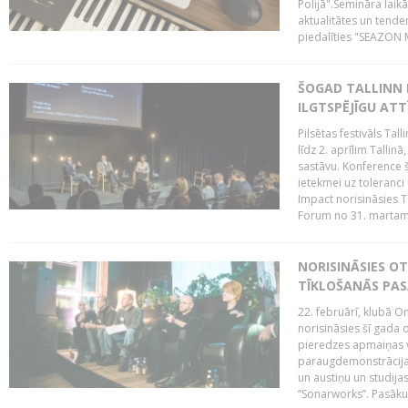
Polijā".Semināra laik
aktualitātes un tende
piedalīties "SEAZON M
ŠOGAD TALLINN 
ILGTSPĒJĪGU AT
Pilsētas festivāls Ta
līdz 2. aprīlim Talli
sastāvu. Konference 
ietekmei uz toleranci
Impact norisināsies T
Forum no 31. martam l
NORISINĀSIES O
TĪKLOŠANĀS PA
22. februārī, klubā On
norisināsies šī gada o
pieredzes apmaiņas va
paraugdemonstrācijas
un austiņu un studija
“Sonarworks”. Pasāku