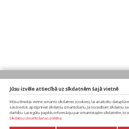
Jūsu izvēle attiecībā uz sīkdatnēm šajā vietnē
Mūsu tīmekļa vietne izmanto sīkdatnes (cookies), lai analizētu datuplūsm
savā ierīcē, apstipriniet sīkdatņu izmantošanu. Ja noraidīsiet sīkdatņu 
darbību. Lai iegūtu papildu informāciju par izmantotajām sīkdatnēm, to 
Sīkdatņu izmantošanas politika
.