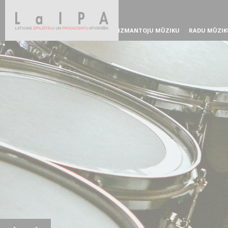
IZMANTOJU MŪZIKU
RADU MŪZIK