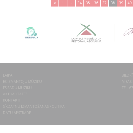
«
1
..
34
35
36
37
38
39
40
LAIPA
BIEDRĪ
ES IZMANTOJU MŪZIKU
MISAS 
ES RADU MŪZIKU
TEL. 6
AKTUALITĀTES
KONTAKTI
SĪKDATŅU IZMANTOŠANAS POLITIKA
DATU APSTRĀDE