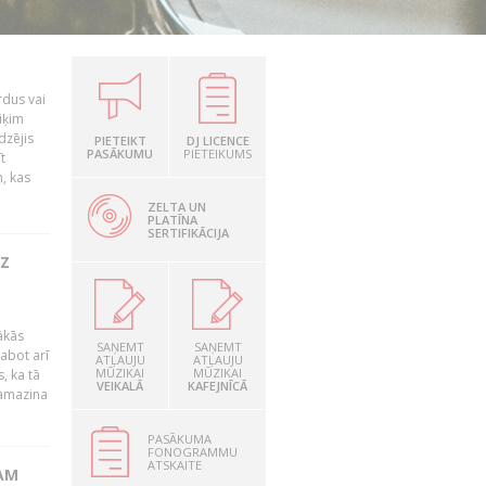
rdus vai
iķim
dzējis
PIETEIKT
DJ LICENCE
PASĀKUMU
PIETEIKUMS
t
, kas
ZELTA UN
PLATĪNA
SERTIFIKĀCIJA
UZ
ākās
SAŅEMT
SAŅEMT
labot arī
ATĻAUJU
ATĻAUJU
MŪZIKAI
MŪZIKAI
, ka tā
VEIKALĀ
KAFEJNĪCĀ
samazina
PASĀKUMA
FONOGRAMMU
ATSKAITE
AM