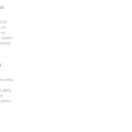
AS
23:00
s un
 un
 Synths”
ādātāji
S
niciatīvu
 atklāj,
ot
ogrammu