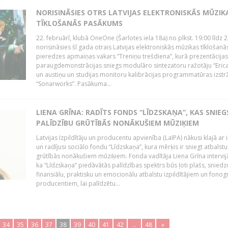
NORISINĀSIES OTRS LATVIJAS ELEKTRONISKĀS MŪZIK
TĪKLOŠANĀS PASĀKUMS
22. februārī, klubā OneOne (Šarlotes iela 18a) no plkst. 19:00 līdz 
norisināsies šī gada otrais Latvijas elektroniskās mūzikas tīklošanā
pieredzes apmaiņas vakars ‘’Treniņu trešdiena’’, kurā prezentācijas
paraugdemonstrācijas sniegs modulāro sintezatoru ražotāju “Erica
un austiņu un studijas monitoru kalibrācijas programmatūras izstr
“Sonarworks”. Pasākuma...
LIENA GRĪNA: RADĪTS FONDS “LĪDZSKAŅA”, KAS SNIEG
PALĪDZĪBU GRŪTĪBĀS NONĀKUŠIEM MŪZIĶIEM
Latvijas Izpildītāju un producentu apvienība (LaIPA) nākusi klajā ar i
un radījusi sociālo fondu “Līdzskaņa”, kura mērķis ir sniegt atbalstu
grūtībās nonākušiem mūziķiem. Fonda vadītāja Liena Grīna intervijā
ka “Līdzskaņa” piedāvātās palīdzības spektrs būs ļoti plašs, sniedz
finansiālu, praktisku un emocionālu atbalstu izpildītājiem un fon
producentiem, lai palīdzētu...
34
35
36
37
38
39
40
41
42
..
48
»