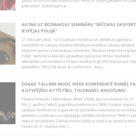
gados un šobrīd tiek uzskatīts par vienu no talantīgākajiem šīs pa
ģitāristiem. Sadarbojies ar...
AICINA UZ BEZMAKSAS SEMINĀRU "MŪZIKAS EKSPOR
IESPĒJAS POLIJĀ"
27. februārī plkst. 14:10 Latvijas Investīciju un attīstības aģentūra
sadarbībā ar Latvijas mūzikas attīstības biedrību/ Latvijas Mūzikas
eksports aicina uz bezmaksas semināru "Mūzikas eksporta iespēja
Polijā".Semināra laikā tiks apskatītas sekojošas tēmas: Jaunākās
aktualitātes un tendences Polijas mūzikas tirgū Informācija par ies
piedalīties "SEAZON Music & Conference", kura...
ŠOGAD TALLINN MUSIC WEEK KONFERENCĒ RUNĀS PA
ILGTSPĒJĪGU ATTĪSTĪBU, TOLERANCI, RADOŠUMU
Pilsētas festivāls Tallinn Music Week (TMW), kas norisināsies no 27.
līdz 2. aprīlim Tallinā, papildina konferences TMW Creative Impact 
sastāvu. Konference šogad vērsīs uzmanību radošuma un inovācij
ietekmei uz toleranci un ilgtspējīgu attīstību.Konference TMW Creat
Impact norisināsies Tallinas Krievu kultūras centrā un viesnīcā Nor
Forum no 31. martam līdz 1....