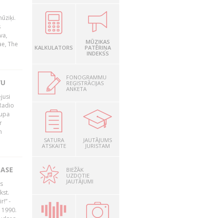
ūziķi.
s
va,
MŪZIKAS
ae, The
KALKULATORS
PATĒRIŅA
INDEKSS
FONOGRAMMU
VU
REĢISTRĀCIJAS
ANKETA
jusi
Radio
rupa
r
n
SATURA
JAUTĀJUMS
ATSKAITE
JURISTAM
LASE
BIEŽĀK
UZDOTIE
JAUTĀJUMI
s
kst.
r!” -
 1990.