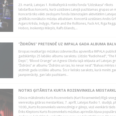
23. martā, Latvijas 1. Rokkafejnīcā notiks fonda “Līdzskaņa” rīkots
labdarības koncerts, kurā uzstāsies Latvijā pazīstamas grupas un m
Koncertā tiks vākti ziedojumi fonda īstenotajām aktivitātēm Latvija
grūtībās nonākušo mūziķu atbalstam. Koncertā uzstāsies Andis Grī
Aigars Krēsla, Indygo, Flame and the Rolltones, Fuck Art, Riga Regg
Hobos, Inokentijs Mārpls, Ralfs Eilands,...
“ŽIDRŪNS” PRETENDĒ UZ IMPALA GADA ALBUMA BAL
Eiropas neatkarīgo mūzikas izdevniecību apvienība IMPALA publicē
gadskārtējo 25 labāko albumu sarakstu. Līdzās “Radiohead”, “The 
Dept.”, “Blood Orange” un Agnesi Obelu tajā iekļauta arī Latvijas g
“Židrūns” ar albumu “Židrūns un tas, ko nevar nest”.“Balvas mērķis i
atzīmēt gada izcilāko albumu. Šis ir lielisks saraksts, kurā minēti ga
jaunpienācēji, gan labi pazīstami...
NOTIKS ĢITĀRISTA KURTA ROZENVINKELA MEISTARK
Džeza mākslinieks Kurts Rozenvinkels (Kurt Rosenwinkel) Rīgā snieg
vienreizēju ģitāras meistarklasi, 7. aprīlī, Latvijas Radio 1. studijā, pl
10:00.„Kurts Rozenvinkels viennozīmīgi ir ģēnijs, viņš vienkārši tāds i
Ēriks Kleptons Kurts Rozenvinkels mūzikas aprindās kļuva populārs