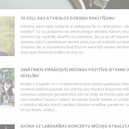
10 SOĻI, KAS ATVIEGLOS DZIESMU RAKSTĪŠANU
Dziesmu autori bieži saskarās ar jautājumu “Ko tu raksti pirmo - vā
mūziku?”. Uz šo jautājumu nav viennozīmīgas atbildes. Katram mūz
dziesma top savādāk, atkarība no pieredzes. Bet ja esi vēl nepiere
dziesmu autors, piedāvājam desmit soļus, kas var palīdzēt uzrakstī
dziesmu. Sāc ar nosaukumu Radi frāzi no viena līdz sešiem vārdiem
atspoguļo dziesmas būtību un ziņu, ko...
ZINĀTNIEKI PIERĀDĪJUŠI MŪZIKAS POZITĪVO IETEKMI 
VESELĪBU
Mūzika ir visapkārt un ir neatņemama mūsu dzīves sastāvdaļa. Nav
nevienas kultūras pasaulē, kas dzīvotu bez mūzikas. Klausoties mīļ
dziesmas, uzlabojas garastāvoklis, bet vai zināji, ka mūzika spēj uz
tavu veselību? Daudzi ir teikuši, ka mūzika dziedē dvēseli un izrādās
ir taisnība. Mūzika sniedz vairākus labumus veselībai, piemēram, 
stresa līmeni, uzlabo...
AICINA UZ LABDARĪBAS KONCERTU MŪZIĶU ATBALST