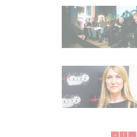
«
1
..