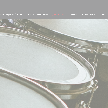
ANTOJU MŪZIKU
RADU MŪZIKU
JAUNUMI
LAIPA
KONTAKTI
LIDZ