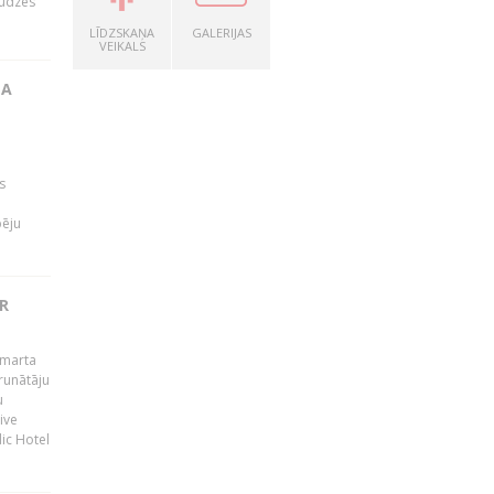
audzes
LĪDZSKAŅA
GALERIJAS
VEIKALS
TA
s
pēju
R
 marta
runātāju
u
ive
dic Hotel