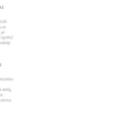
AS
23:00
s un
 un
 Synths”
ādātāji
S
niciatīvu
 atklāj,
ot
ogrammu