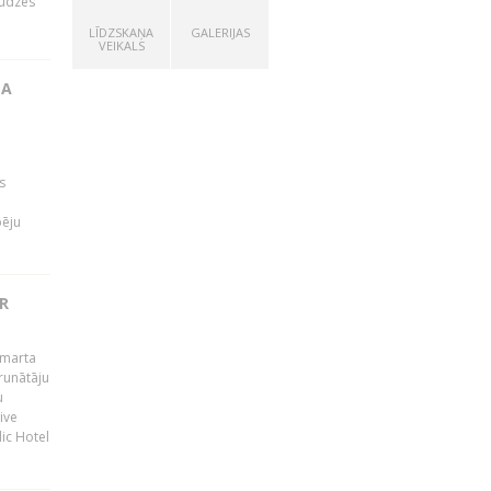
audzes
LĪDZSKAŅA
GALERIJAS
VEIKALS
TA
s
pēju
R
 marta
runātāju
u
ive
dic Hotel