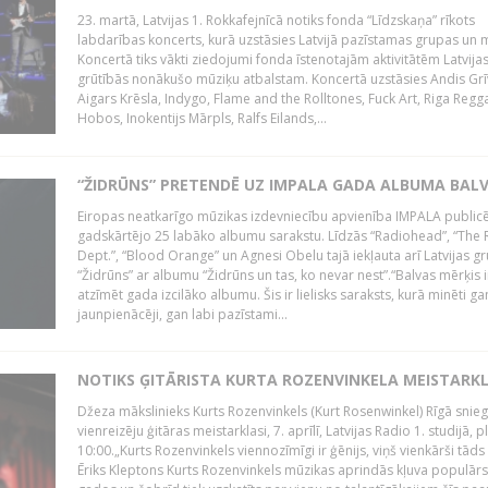
23. martā, Latvijas 1. Rokkafejnīcā notiks fonda “Līdzskaņa” rīkots
labdarības koncerts, kurā uzstāsies Latvijā pazīstamas grupas un m
Koncertā tiks vākti ziedojumi fonda īstenotajām aktivitātēm Latvija
grūtībās nonākušo mūziķu atbalstam. Koncertā uzstāsies Andis Grī
Aigars Krēsla, Indygo, Flame and the Rolltones, Fuck Art, Riga Regg
Hobos, Inokentijs Mārpls, Ralfs Eilands,...
“ŽIDRŪNS” PRETENDĒ UZ IMPALA GADA ALBUMA BAL
Eiropas neatkarīgo mūzikas izdevniecību apvienība IMPALA publicē
gadskārtējo 25 labāko albumu sarakstu. Līdzās “Radiohead”, “The 
Dept.”, “Blood Orange” un Agnesi Obelu tajā iekļauta arī Latvijas g
“Židrūns” ar albumu “Židrūns un tas, ko nevar nest”.“Balvas mērķis i
atzīmēt gada izcilāko albumu. Šis ir lielisks saraksts, kurā minēti ga
jaunpienācēji, gan labi pazīstami...
NOTIKS ĢITĀRISTA KURTA ROZENVINKELA MEISTARK
Džeza mākslinieks Kurts Rozenvinkels (Kurt Rosenwinkel) Rīgā snieg
vienreizēju ģitāras meistarklasi, 7. aprīlī, Latvijas Radio 1. studijā, pl
10:00.„Kurts Rozenvinkels viennozīmīgi ir ģēnijs, viņš vienkārši tāds i
Ēriks Kleptons Kurts Rozenvinkels mūzikas aprindās kļuva populārs