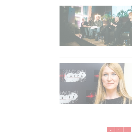
«
1
..