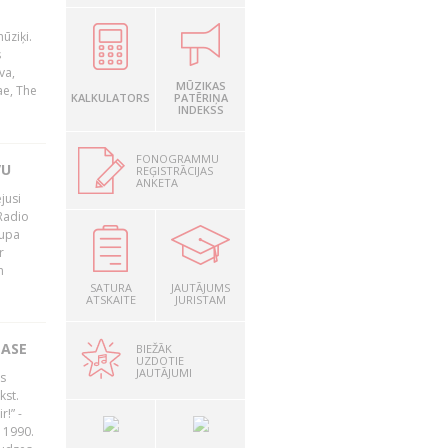
ūziķi.
s
va,
MŪZIKAS
ae, The
KALKULATORS
PATĒRIŅA
INDEKSS
FONOGRAMMU
VU
REĢISTRĀCIJAS
ANKETA
jusi
Radio
rupa
r
n
SATURA
JAUTĀJUMS
ATSKAITE
JURISTAM
LASE
BIEŽĀK
UZDOTIE
JAUTĀJUMI
s
kst.
r!” -
 1990.