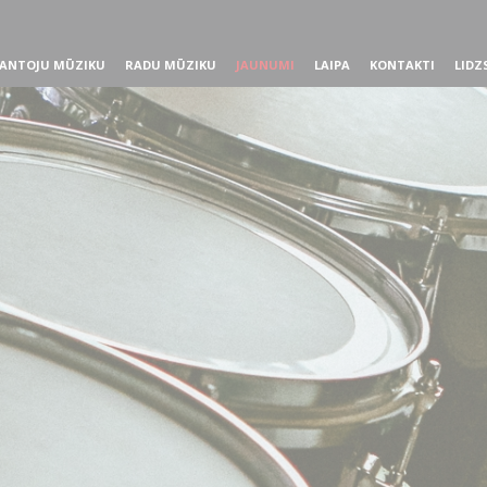
ANTOJU MŪZIKU
RADU MŪZIKU
JAUNUMI
LAIPA
KONTAKTI
LIDZ