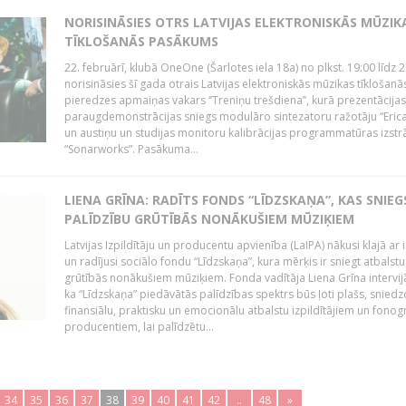
NORISINĀSIES OTRS LATVIJAS ELEKTRONISKĀS MŪZIK
TĪKLOŠANĀS PASĀKUMS
22. februārī, klubā OneOne (Šarlotes iela 18a) no plkst. 19:00 līdz 
norisināsies šī gada otrais Latvijas elektroniskās mūzikas tīklošanā
pieredzes apmaiņas vakars ‘’Treniņu trešdiena’’, kurā prezentācijas
paraugdemonstrācijas sniegs modulāro sintezatoru ražotāju “Erica
un austiņu un studijas monitoru kalibrācijas programmatūras izstr
“Sonarworks”. Pasākuma...
LIENA GRĪNA: RADĪTS FONDS “LĪDZSKAŅA”, KAS SNIEG
PALĪDZĪBU GRŪTĪBĀS NONĀKUŠIEM MŪZIĶIEM
Latvijas Izpildītāju un producentu apvienība (LaIPA) nākusi klajā ar i
un radījusi sociālo fondu “Līdzskaņa”, kura mērķis ir sniegt atbalstu
grūtībās nonākušiem mūziķiem. Fonda vadītāja Liena Grīna intervijā
ka “Līdzskaņa” piedāvātās palīdzības spektrs būs ļoti plašs, sniedz
finansiālu, praktisku un emocionālu atbalstu izpildītājiem un fon
producentiem, lai palīdzētu...
34
35
36
37
38
39
40
41
42
..
48
»