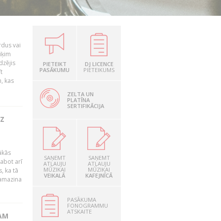
rdus vai
iķim
dzējis
PIETEIKT
DJ LICENCE
PASĀKUMU
PIETEIKUMS
t
, kas
ZELTA UN
PLATĪNA
SERTIFIKĀCIJA
UZ
ākās
SAŅEMT
SAŅEMT
labot arī
ATĻAUJU
ATĻAUJU
MŪZIKAI
MŪZIKAI
, ka tā
VEIKALĀ
KAFEJNĪCĀ
samazina
PASĀKUMA
FONOGRAMMU
ATSKAITE
AM