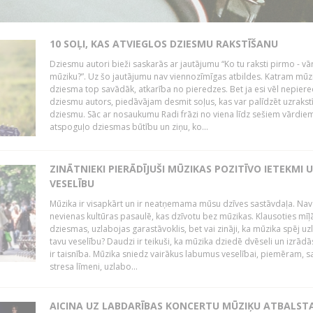
10 SOĻI, KAS ATVIEGLOS DZIESMU RAKSTĪŠANU
Dziesmu autori bieži saskarās ar jautājumu “Ko tu raksti pirmo - vā
mūziku?”. Uz šo jautājumu nav viennozīmīgas atbildes. Katram mūz
dziesma top savādāk, atkarība no pieredzes. Bet ja esi vēl nepiere
dziesmu autors, piedāvājam desmit soļus, kas var palīdzēt uzrakstī
dziesmu. Sāc ar nosaukumu Radi frāzi no viena līdz sešiem vārdiem
atspoguļo dziesmas būtību un ziņu, ko...
ZINĀTNIEKI PIERĀDĪJUŠI MŪZIKAS POZITĪVO IETEKMI 
VESELĪBU
Mūzika ir visapkārt un ir neatņemama mūsu dzīves sastāvdaļa. Nav
nevienas kultūras pasaulē, kas dzīvotu bez mūzikas. Klausoties mīļ
dziesmas, uzlabojas garastāvoklis, bet vai zināji, ka mūzika spēj uz
tavu veselību? Daudzi ir teikuši, ka mūzika dziedē dvēseli un izrādās
ir taisnība. Mūzika sniedz vairākus labumus veselībai, piemēram, 
stresa līmeni, uzlabo...
AICINA UZ LABDARĪBAS KONCERTU MŪZIĶU ATBALST