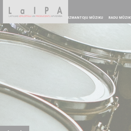
IZMANTOJU MŪZIKU
RADU MŪZIK