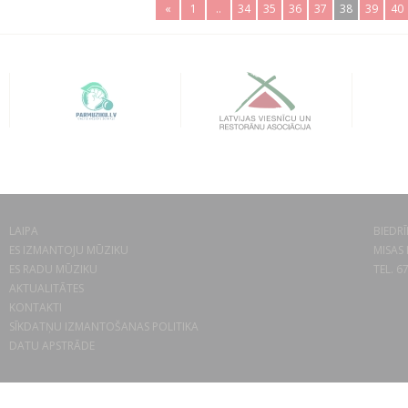
«
1
..
34
35
36
37
38
39
40
LAIPA
BIEDRĪ
ES IZMANTOJU MŪZIKU
MISAS 
ES RADU MŪZIKU
TEL. 6
AKTUALITĀTES
KONTAKTI
SĪKDATŅU IZMANTOŠANAS POLITIKA
DATU APSTRĀDE