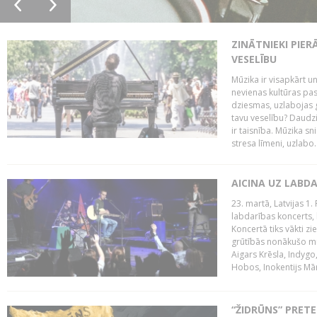
ZINĀTNIEKI PIER
VESELĪBU
Mūzika ir visapkārt 
nevienas kultūras pas
dziesmas, uzlabojas ga
tavu veselību? Daudzi 
ir taisnība. Mūzika s
stresa līmeni, uzlabo..
AICINA UZ LABD
23. martā, Latvijas 1.
labdarības koncerts, 
Koncertā tiks vākti z
grūtībās nonākušo mū
Aigars Krēsla, Indygo
Hobos, Inokentijs Mārp
“ŽIDRŪNS” PRET