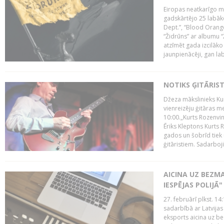
Eiropas neatkarīgo m
gadskārtējo 25 labāk
Dept.”, “Blood Orange
“Židrūns” ar albumu “
atzīmēt gada izcilāko 
jaunpienācēji, gan lab
NOTIKS ĢITĀRIS
Džeza mākslinieks Kur
vienreizēju ģitāras mei
10:00.„Kurts Rozenvinke
Ēriks Kleptons Kurts
gados un šobrīd tiek 
ģitāristiem. Sadarbojie
AICINA UZ BEZM
IESPĒJAS POLIJĀ"
27. februārī plkst. 14:
sadarbībā ar Latvijas
eksports aicina uz b