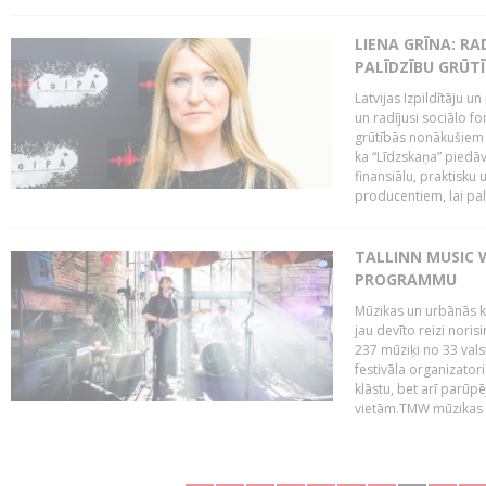
LIENA GRĪNA: RA
PALĪDZĪBU GRŪT
Latvijas Izpildītāju u
un radījusi sociālo fo
grūtībās nonākušiem m
ka “Līdzskaņa” piedāv
finansiālu, praktisku
producentiem, lai palī
TALLINN MUSIC 
PROGRAMMU
Mūzikas un urbānās ku
jau devīto reizi norisi
237 mūziķi no 33 val
festivāla organizator
klāstu, bet arī parūp
vietām.TMW mūzikas 