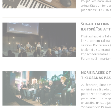
Polijā".Semināra laik
aktualitātes un tende
piedalīties "SEAZON M
ŠOGAD TALLINN 
ILGTSPĒJĪGU AT
Pilsētas festivāls Ta
līdz 2. aprīlim Talli
sastāvu. Konference 
ietekmei uz toleranci
Impact norisināsies T
Forum no 31. martam l
NORISINĀSIES O
TĪKLOŠANĀS PA
22. februārī, klubā On
norisināsies šī gada o
pieredzes apmaiņas va
paraugdemonstrācijas
un austiņu un studija
“Sonarworks”. Pasāku