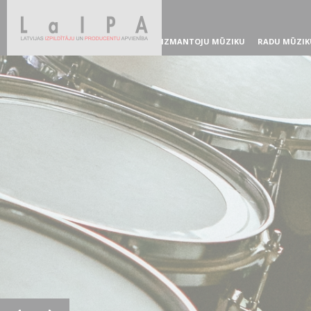
IZMANTOJU MŪZIKU
RADU MŪZIK