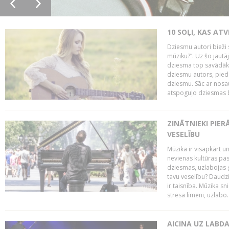
10 SOĻI, KAS AT
Dziesmu autori bieži 
mūziku?”. Uz šo jaut
dziesma top savādāk, 
dziesmu autors, piedā
dziesmu. Sāc ar nosa
atspoguļo dziesmas bū
ZINĀTNIEKI PIER
VESELĪBU
Mūzika ir visapkārt 
nevienas kultūras pas
dziesmas, uzlabojas ga
tavu veselību? Daudzi 
ir taisnība. Mūzika s
stresa līmeni, uzlabo..
AICINA UZ LABD