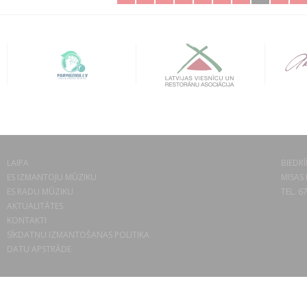
LAIPA
BIEDRĪ
ES IZMANTOJU MŪZIKU
MISAS 
ES RADU MŪZIKU
TEL. 6
AKTUALITĀTES
KONTAKTI
SĪKDATŅU IZMANTOŠANAS POLITIKA
DATU APSTRĀDE