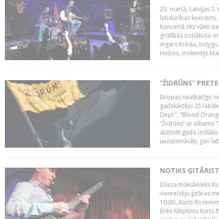
23. martā, Latvijas 1.
labdarības koncerts, 
Koncertā tiks vākti z
grūtībās nonākušo mū
Aigars Krēsla, Indygo
Hobos, Inokentijs Mārp
“ŽIDRŪNS” PRET
Eiropas neatkarīgo m
gadskārtējo 25 labāk
Dept.”, “Blood Orange
“Židrūns” ar albumu “
atzīmēt gada izcilāko 
jaunpienācēji, gan lab
NOTIKS ĢITĀRIS
Džeza mākslinieks Kur
vienreizēju ģitāras mei
10:00.„Kurts Rozenvinke
Ēriks Kleptons Kurts