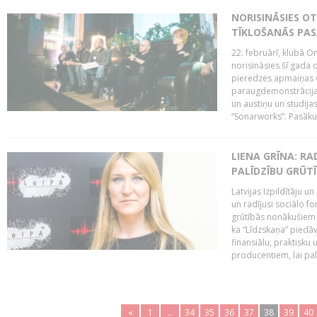
NORISINĀSIES O
TĪKLOŠANĀS PA
22. februārī, klubā On
norisināsies šī gada o
pieredzes apmaiņas va
paraugdemonstrācijas
un austiņu un studija
“Sonarworks”. Pasāku
LIENA GRĪNA: RA
PALĪDZĪBU GRŪT
Latvijas Izpildītāju u
un radījusi sociālo fo
grūtībās nonākušiem m
ka “Līdzskaņa” piedāv
finansiālu, praktisku
producentiem, lai palī
«
1
..
34
35
36
37
38
39
40