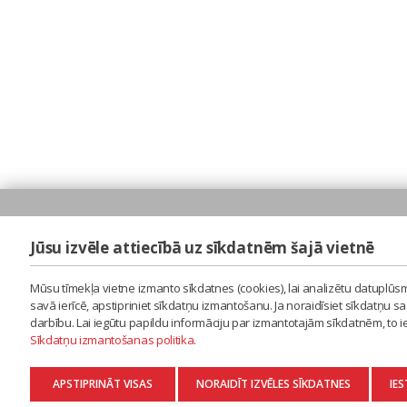
Jūsu izvēle attiecībā uz sīkdatnēm šajā vietnē
Mūsu tīmekļa vietne izmanto sīkdatnes (cookies), lai analizētu datuplūsm
savā ierīcē, apstipriniet sīkdatņu izmantošanu. Ja noraidīsiet sīkdatņu 
darbību. Lai iegūtu papildu informāciju par izmantotajām sīkdatnēm, to 
Sīkdatņu izmantošanas politika
.
APSTIPRINĀT VISAS
NORAIDĪT IZVĒLES SĪKDATNES
IES