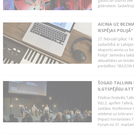
gados un šobrīd tiek 
ģitāristiem. Sadarbojie
AICINA UZ BEZM
IESPĒJAS POLIJĀ"
27. februārī plkst. 14:
sadarbībā ar Latvijas
eksports aicina uz b
Polijā".Semināra laik
aktualitātes un tende
piedalīties "SEAZON M
ŠOGAD TALLINN 
ILGTSPĒJĪGU AT
Pilsētas festivāls Ta
līdz 2. aprīlim Talli
sastāvu. Konference 
ietekmei uz toleranci
Impact norisināsies T
Forum no 31. martam l