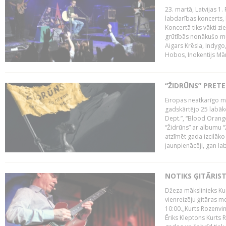
23. martā, Latvijas 1.
labdarības koncerts, 
Koncertā tiks vākti z
grūtībās nonākušo mū
Aigars Krēsla, Indygo
Hobos, Inokentijs Mārp
“ŽIDRŪNS” PRET
Eiropas neatkarīgo m
gadskārtējo 25 labāk
Dept.”, “Blood Orange
“Židrūns” ar albumu “
atzīmēt gada izcilāko 
jaunpienācēji, gan lab
NOTIKS ĢITĀRIS
Džeza mākslinieks Kur
vienreizēju ģitāras mei
10:00.„Kurts Rozenvinke
Ēriks Kleptons Kurts