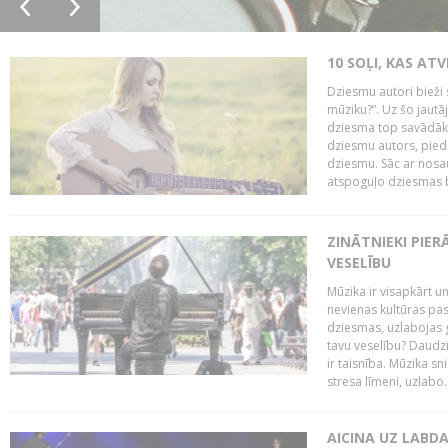
10 SOĻI, KAS AT
Dziesmu autori bieži 
mūziku?”. Uz šo jaut
dziesma top savādāk, 
dziesmu autors, piedā
dziesmu. Sāc ar nosa
atspoguļo dziesmas bū
ZINĀTNIEKI PIER
VESELĪBU
Mūzika ir visapkārt 
nevienas kultūras pas
dziesmas, uzlabojas ga
tavu veselību? Daudzi 
ir taisnība. Mūzika s
stresa līmeni, uzlabo..
AICINA UZ LABD