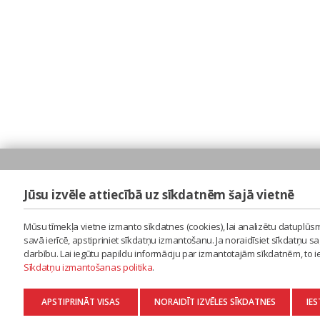
Jūsu izvēle attiecībā uz sīkdatnēm šajā vietnē
Mūsu tīmekļa vietne izmanto sīkdatnes (cookies), lai analizētu datuplūsm
savā ierīcē, apstipriniet sīkdatņu izmantošanu. Ja noraidīsiet sīkdatņu 
darbību. Lai iegūtu papildu informāciju par izmantotajām sīkdatnēm, to 
Sīkdatņu izmantošanas politika
.
APSTIPRINĀT VISAS
NORAIDĪT IZVĒLES SĪKDATNES
IES