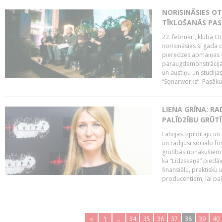
NORISINĀSIES O
TĪKLOŠANĀS PA
22. februārī, klubā On
norisināsies šī gada o
pieredzes apmaiņas va
paraugdemonstrācijas
un austiņu un studija
“Sonarworks”. Pasāku
LIENA GRĪNA: RA
PALĪDZĪBU GRŪT
Latvijas Izpildītāju u
un radījusi sociālo fo
grūtībās nonākušiem m
ka “Līdzskaņa” piedāv
finansiālu, praktisku
producentiem, lai palī
«
1
..
34
35
36
37
38
39
40