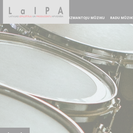
IZMANTOJU MŪZIKU
RADU MŪZIK