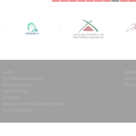
LAIPA
BIEDRĪ
ES IZMANTOJU MŪZIKU
MISAS 
ES RADU MŪZIKU
TEL. 6
AKTUALITĀTES
KONTAKTI
SĪKDATŅU IZMANTOŠANAS POLITIKA
DATU APSTRĀDE