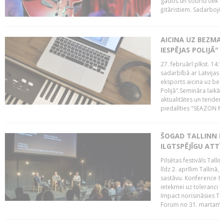
gados un šobrīd tiek 
ģitāristiem. Sadarbojie
AICINA UZ BEZM
IESPĒJAS POLIJĀ"
27. februārī plkst. 14:
sadarbībā ar Latvijas
eksports aicina uz b
Polijā".Semināra laik
aktualitātes un tende
piedalīties "SEAZON M
ŠOGAD TALLINN 
ILGTSPĒJĪGU AT
Pilsētas festivāls Ta
līdz 2. aprīlim Talli
sastāvu. Konference 
ietekmei uz toleranci
Impact norisināsies T
Forum no 31. martam l