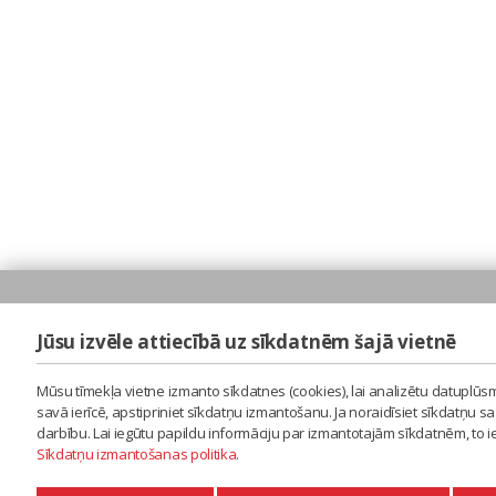
Jūsu izvēle attiecībā uz sīkdatnēm šajā vietnē
Mūsu tīmekļa vietne izmanto sīkdatnes (cookies), lai analizētu datuplūsm
savā ierīcē, apstipriniet sīkdatņu izmantošanu. Ja noraidīsiet sīkdatņu 
darbību. Lai iegūtu papildu informāciju par izmantotajām sīkdatnēm, to 
Sīkdatņu izmantošanas politika
.