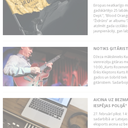
Eiropas neatkarīgo m
gadskārtējo 25 labāk
Dept.”, “Blood Orange
“Židrūns” ar albumu “
atzīmēt gada izcilāko 
jaunpienācēji, gan lab
NOTIKS ĢITĀRIS
Džeza mākslinieks Kur
vienreizēju ģitāras mei
10:00.„Kurts Rozenvinke
Ēriks Kleptons Kurts
gados un šobrīd tiek 
ģitāristiem. Sadarbojie
AICINA UZ BEZM
IESPĒJAS POLIJĀ"
27. februārī plkst. 14:
sadarbībā ar Latvijas
eksports aicina uz b