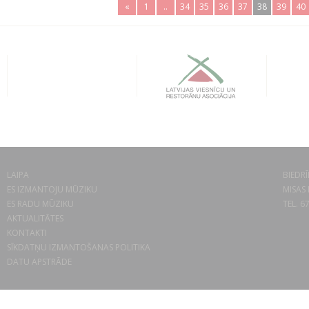
«
1
..
34
35
36
37
38
39
40
LAIPA
BIEDRĪ
ES IZMANTOJU MŪZIKU
MISAS 
ES RADU MŪZIKU
TEL. 6
AKTUALITĀTES
KONTAKTI
SĪKDATŅU IZMANTOŠANAS POLITIKA
DATU APSTRĀDE