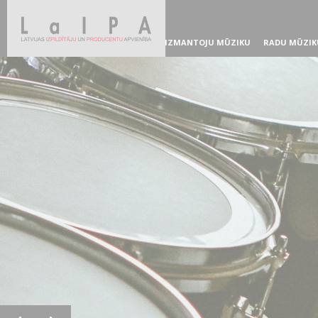
IZMANTOJU MŪZIKU
RADU MŪZIK