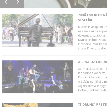
ZINĀTNIEKI PIER
VESELĪBU
Mūzika ir visapkārt 
nevienas kultūras pas
dziesmas, uzlabojas ga
tavu veselību? Daudzi 
ir taisnība. Mūzika s
stresa līmeni, uzlabo..
AICINA UZ LABD
23. martā, Latvijas 1.
labdarības koncerts, 
Koncertā tiks vākti z
grūtībās nonākušo mū
Aigars Krēsla, Indygo
Hobos, Inokentijs Mārp
“ŽIDRŪNS” PRET