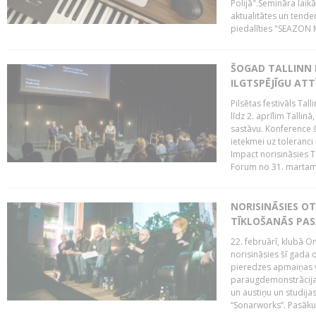
Polijā".Semināra laik
aktualitātes un tende
piedalīties "SEAZON M
ŠOGAD TALLINN 
ILGTSPĒJĪGU AT
Pilsētas festivāls Ta
līdz 2. aprīlim Talli
sastāvu. Konference 
ietekmei uz toleranci
Impact norisināsies T
Forum no 31. martam l
NORISINĀSIES O
TĪKLOŠANĀS PA
22. februārī, klubā On
norisināsies šī gada o
pieredzes apmaiņas va
paraugdemonstrācijas
un austiņu un studija
“Sonarworks”. Pasāku