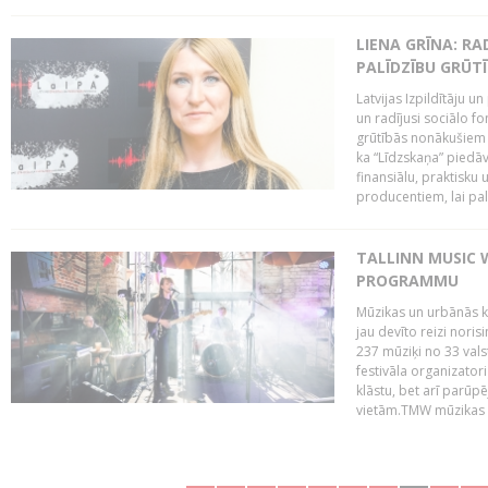
LIENA GRĪNA: RA
PALĪDZĪBU GRŪT
Latvijas Izpildītāju u
un radījusi sociālo fo
grūtībās nonākušiem m
ka “Līdzskaņa” piedāv
finansiālu, praktisku
producentiem, lai palī
TALLINN MUSIC 
PROGRAMMU
Mūzikas un urbānās ku
jau devīto reizi norisi
237 mūziķi no 33 val
festivāla organizator
klāstu, bet arī parūp
vietām.TMW mūzikas 