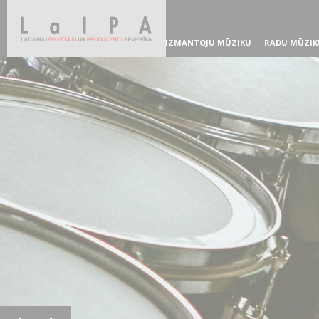
IZMANTOJU MŪZIKU
RADU MŪZIK