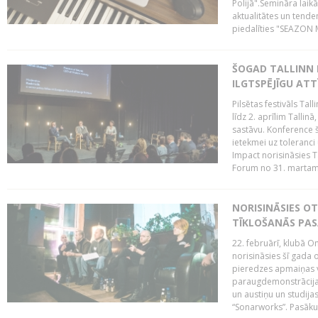
Polijā".Semināra laik
aktualitātes un tende
piedalīties "SEAZON M
ŠOGAD TALLINN 
ILGTSPĒJĪGU AT
Pilsētas festivāls Ta
līdz 2. aprīlim Talli
sastāvu. Konference 
ietekmei uz toleranci
Impact norisināsies T
Forum no 31. martam l
NORISINĀSIES O
TĪKLOŠANĀS PA
22. februārī, klubā On
norisināsies šī gada o
pieredzes apmaiņas va
paraugdemonstrācijas
un austiņu un studija
“Sonarworks”. Pasāku