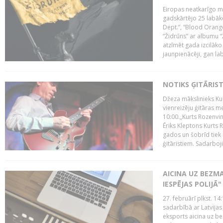
Eiropas neatkarīgo m
gadskārtējo 25 labāk
Dept.”, “Blood Orange
“Židrūns” ar albumu “
atzīmēt gada izcilāko 
jaunpienācēji, gan lab
NOTIKS ĢITĀRIS
Džeza mākslinieks Kur
vienreizēju ģitāras mei
10:00.„Kurts Rozenvinke
Ēriks Kleptons Kurts
gados un šobrīd tiek 
ģitāristiem. Sadarbojie
AICINA UZ BEZM
IESPĒJAS POLIJĀ"
27. februārī plkst. 14:
sadarbībā ar Latvijas
eksports aicina uz b