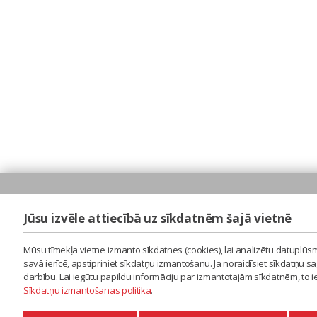
Jūsu izvēle attiecībā uz sīkdatnēm šajā vietnē
Mūsu tīmekļa vietne izmanto sīkdatnes (cookies), lai analizētu datuplūsm
savā ierīcē, apstipriniet sīkdatņu izmantošanu. Ja noraidīsiet sīkdatņu 
darbību. Lai iegūtu papildu informāciju par izmantotajām sīkdatnēm, to 
Sīkdatņu izmantošanas politika
.