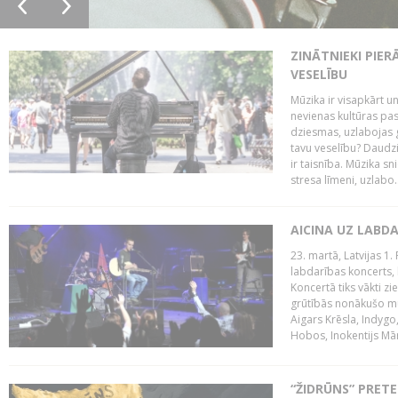
ZINĀTNIEKI PIER
VESELĪBU
Mūzika ir visapkārt 
nevienas kultūras pas
dziesmas, uzlabojas ga
tavu veselību? Daudzi 
ir taisnība. Mūzika s
stresa līmeni, uzlabo..
AICINA UZ LABD
23. martā, Latvijas 1.
labdarības koncerts, 
Koncertā tiks vākti z
grūtībās nonākušo mū
Aigars Krēsla, Indygo
Hobos, Inokentijs Mārp
“ŽIDRŪNS” PRET