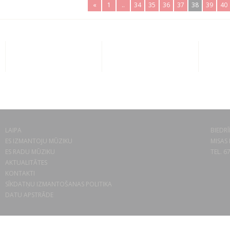
«
1
..
34
35
36
37
38
39
40
LAIPA
BIEDRĪ
ES IZMANTOJU MŪZIKU
MISAS 
ES RADU MŪZIKU
TEL. 6
AKTUALITĀTES
KONTAKTI
SĪKDATŅU IZMANTOŠANAS POLITIKA
DATU APSTRĀDE