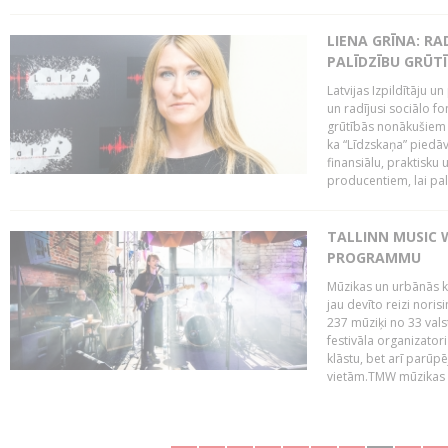
LIENA GRĪNA: RA
PALĪDZĪBU GRŪT
Latvijas Izpildītāju u
un radījusi sociālo fo
grūtībās nonākušiem m
ka “Līdzskaņa” piedāv
finansiālu, praktisku
producentiem, lai palī
TALLINN MUSIC 
PROGRAMMU
Mūzikas un urbānās ku
jau devīto reizi norisi
237 mūziķi no 33 val
festivāla organizator
klāstu, bet arī parūp
vietām.TMW mūzikas 