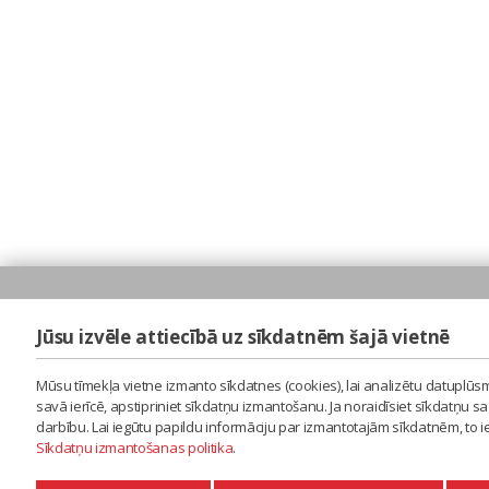
Jūsu izvēle attiecībā uz sīkdatnēm šajā vietnē
Mūsu tīmekļa vietne izmanto sīkdatnes (cookies), lai analizētu datuplūsm
savā ierīcē, apstipriniet sīkdatņu izmantošanu. Ja noraidīsiet sīkdatņu 
darbību. Lai iegūtu papildu informāciju par izmantotajām sīkdatnēm, to 
Sīkdatņu izmantošanas politika
.