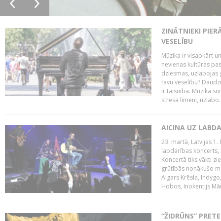
ZINĀTNIEKI PIER
VESELĪBU
Mūzika ir visapkārt 
nevienas kultūras pas
dziesmas, uzlabojas ga
tavu veselību? Daudzi 
ir taisnība. Mūzika s
stresa līmeni, uzlabo..
AICINA UZ LABD
23. martā, Latvijas 1.
labdarības koncerts, 
Koncertā tiks vākti z
grūtībās nonākušo mū
Aigars Krēsla, Indygo
Hobos, Inokentijs Mārp
“ŽIDRŪNS” PRET