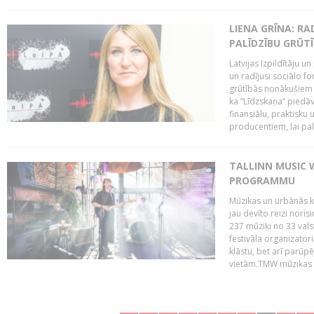
LIENA GRĪNA: RA
PALĪDZĪBU GRŪT
Latvijas Izpildītāju u
un radījusi sociālo fo
grūtībās nonākušiem m
ka “Līdzskaņa” piedāv
finansiālu, praktisku
producentiem, lai palī
TALLINN MUSIC 
PROGRAMMU
Mūzikas un urbānās ku
jau devīto reizi norisi
237 mūziķi no 33 val
festivāla organizator
klāstu, bet arī parūp
vietām.TMW mūzikas 