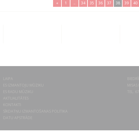
«
1
..
34
35
36
37
38
39
40
LAIPA
BIEDRĪ
ES IZMANTOJU MŪZIKU
MISAS 
ES RADU MŪZIKU
TEL. 6
AKTUALITĀTES
KONTAKTI
SĪKDATŅU IZMANTOŠANAS POLITIKA
DATU APSTRĀDE