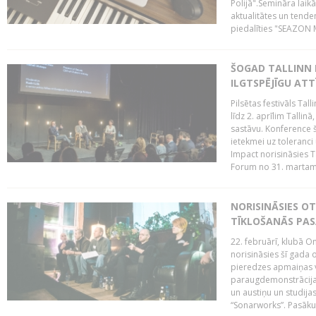
Polijā".Semināra laik
aktualitātes un tende
piedalīties "SEAZON M
ŠOGAD TALLINN 
ILGTSPĒJĪGU AT
Pilsētas festivāls Ta
līdz 2. aprīlim Talli
sastāvu. Konference 
ietekmei uz toleranci
Impact norisināsies T
Forum no 31. martam l
NORISINĀSIES O
TĪKLOŠANĀS PA
22. februārī, klubā On
norisināsies šī gada o
pieredzes apmaiņas va
paraugdemonstrācijas
un austiņu un studija
“Sonarworks”. Pasāku