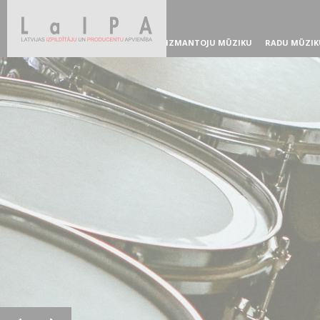
IZMANTOJU MŪZIKU
RADU MŪZIK