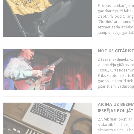
Eiropas neatkarīgo m
gadskārtējo 25 labāk
Dept.”, “Blood Orange
“Židrūns” ar albumu “
atzīmēt gada izcilāko 
jaunpienācēji, gan lab
NOTIKS ĢITĀRIS
Džeza mākslinieks Kur
vienreizēju ģitāras mei
10:00.„Kurts Rozenvinke
Ēriks Kleptons Kurts
gados un šobrīd tiek 
ģitāristiem. Sadarbojie
AICINA UZ BEZM
IESPĒJAS POLIJĀ"
27. februārī plkst. 14:
sadarbībā ar Latvijas
eksports aicina uz b