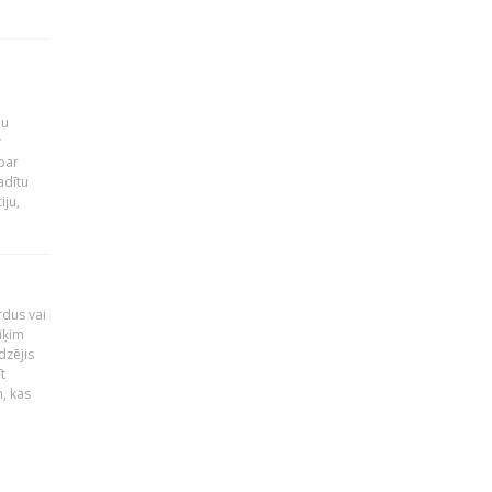
ju
r
par
adītu
iju,
rdus vai
iķim
dzējis
t
, kas