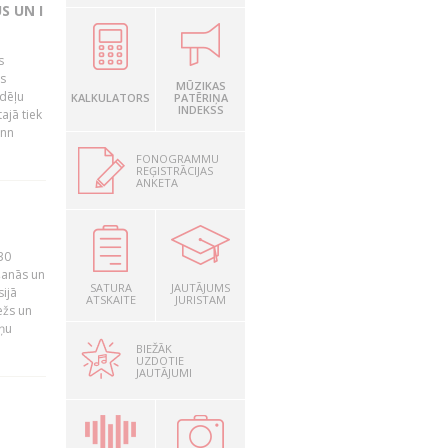
S UN I
s
as
MŪZIKAS
edēļu
KALKULATORS
PATĒRIŅA
INDEKSS
ajā tiek
inn
FONOGRAMMU
REĢISTRĀCIJAS
ANKETA
30
ošanās un
SATURA
JAUTĀJUMS
ijā
ATSKAITE
JURISTAM
ežs un
iņu
BIEŽĀK
UZDOTIE
JAUTĀJUMI