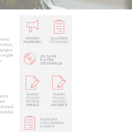
A
PIETEIKT
DJ LICENCE
amērķi,
PASĀKUMU
PIETEIKUMS
s Rāvis.
spilgtus
m vieglāk
ZELTA UN
PLATĪNA
u
SERTIFIKĀCIJA
SAŅEMT
SAŅEMT
lemts
ATĻAUJU
ATĻAUJU
iem
MŪZIKAI
MŪZIKAI
VEIKALĀ
KAFEJNĪCĀ
umdošanā
 darbībā
PASĀKUMA
FONOGRAMMU
ATSKAITE