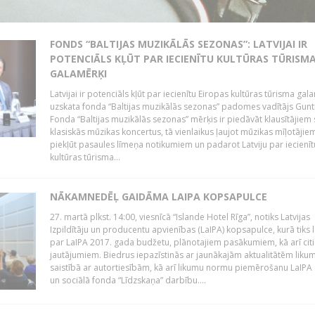
FONDS “BALTIJAS MUZIKĀLĀS SEZONAS”: LATVIJAI IR
POTENCIĀLS KĻŪT PAR IECIENĪTU KULTŪRAS TŪRISM
GALAMĒRĶI
Latvijai ir potenciāls kļūt par iecienītu Eiropas kultūras tūrisma gal
uzskata fonda “Baltijas muzikālās sezonas” padomes vadītājs Gunti
Fonda “Baltijas muzikālās sezonas” mērķis ir piedāvāt klausītājiem 
klasiskās mūzikas koncertus, tā vienlaikus ļaujot mūzikas mīļotājie
piekļūt pasaules līmeņa notikumiem un padarot Latviju par iecienīt
kultūras tūrisma...
NĀKAMNEDĒĻ GAIDĀMA LAIPA KOPSAPULCE
27. martā plkst. 14:00, viesnīcā “Islande Hotel Rīga”, notiks Latvijas
Izpildītāju un producentu apvienības (LaIPA) kopsapulce, kurā tiks 
par LaIPA 2017. gada budžetu, plānotajiem pasākumiem, kā arī cit
jautājumiem. Biedrus iepazīstinās ar jaunākajām aktualitātēm lik
saistībā ar autortiesībām, kā arī likumu normu piemērošanu LaIPA
un sociālā fonda “Līdzskaņa” darbību....