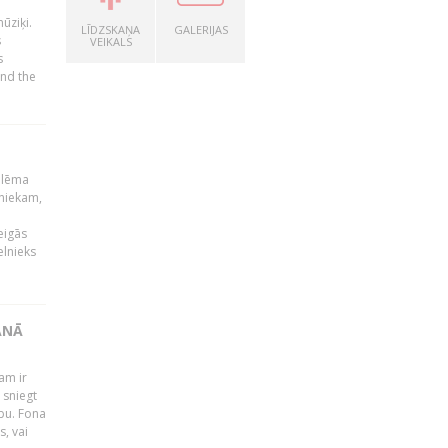
ūziķi.
LĪDZSKAŅA
GALERIJAS
s
VEIKALS
s
and the
 lēma
niekam,
eigās
elnieks
ĀNĀ
am ir
 sniegt
ību. Fona
s, vai