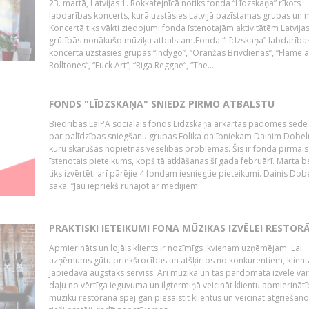
23. martā, Latvijas 1. Rokkafejnīcā notiks fonda “Līdzskaņa” rīkots
labdarības koncerts, kurā uzstāsies Latvijā pazīstamas grupas un m
Koncertā tiks vākti ziedojumi fonda īstenotajām aktivitātēm Latvija
grūtībās nonākušo mūziķu atbalstam.Fonda “Līdzskaņa” labdarība
koncertā uzstāsies grupas “Indygo”, “Oranžās Brīvdienas”, “Flame 
Rolltones“, “Fuck Art“, “Riga Reggae“, “The...
FONDS "LĪDZSKAŅA" SNIEDZ PIRMO ATBALSTU
Biedrības LaIPA sociālais fonds Līdzskaņa ārkārtas padomes sēdē
par palīdzības sniegšanu grupas Eolika dalībniekam Dainim Dobel
kuru skārušas nopietnas veselības problēmas. Šis ir fonda pirmais
īstenotais pieteikums, kopš tā atklāšanas šī gada februārī. Marta b
tiks izvērtēti arī pārējie 4 fondam iesniegtie pieteikumi. Dainis Dob
saka: “Jau iepriekš runājot ar medijiem...
PRAKTISKI IETEIKUMI FONA MŪZIKAS IZVĒLEI RESTOR
Apmierināts un lojāls klients ir nozīmīgs ikvienam uzņēmējam. Lai
uzņēmums gūtu priekšrocības un atšķirtos no konkurentiem, klient
jāpiedāvā augstāks serviss. Arī mūzika un tās pārdomāta izvēle var
daļu no vērtīga ieguvuma un ilgtermiņā veicināt klientu apmierināt
mūziku restorānā spēj gan piesaistīt klientus un veicināt atgriešano