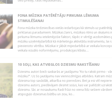
tieši pretēji, radīt nepatīkamas...
FONA MŪZIKA PATĒRĒTĀJU PIRKUMA LĒMUMA
STIMULĒŠANAI
Fona mūzika tirdzniecības vietās iedarbojas kā stimuls uz patērētā
pirkšanas paradumiem. Mūzikas žanrs, mūzikas ritms un skaļums i
pirkuma lēmumu ietekmējošie faktori, tāpēc ir vērtīgi aizdomāties 
mūziku uzņēmējdarbībā kā mārketinga aktivitāšu instrumentu, lai r
pievienoto vērtību. Mūzikai ir jābūt mijiedarbībā ar veikala koncepc
veikala vizuālo noformējumu, produkcijas klāstu....
10 SOĻI, KAS ATVIEGLOS DZIESMU RAKSTĪŠANU
Dziesmu autori bieži saskarās ar jautājumu “Ko tu raksti pirmo - vā
mūziku?”. Uz šo jautājumu nav viennozīmīgas atbildes. Katram mūz
dziesma top savādāk, atkarība no pieredzes. Bet ja esi vēl nepiere
dziesmu autors, piedāvājam desmit soļus, kas var palīdzēt uzrakstī
dziesmu. Sāc ar nosaukumu Radi frāzi no viena līdz sešiem vārdiem
atspoguļo dziesmas būtību un ziņu, ko...