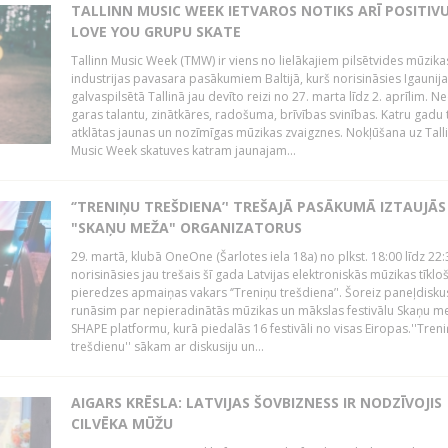
TALLINN MUSIC WEEK IETVAROS NOTIKS ARĪ POSITIVU
LOVE YOU GRUPU SKATE
Tallinn Music Week (TMW) ir viens no lielākajiem pilsētvides mūzika
industrijas pavasara pasākumiem Baltijā, kurš norisināsies Igaunij
galvaspilsētā Tallinā jau devīto reizi no 27. marta līdz 2. aprīlim. N
garas talantu, zinātkāres, radošuma, brīvības svinības. Katru gadu t
atklātas jaunas un nozīmīgas mūzikas zvaigznes. Nokļūšana uz Tall
Music Week skatuves katram jaunajam...
‘’TRENIŅU TREŠDIENA’' TREŠAJĀ PASĀKUMĀ IZTAUJĀS
"SKAŅU MEŽA" ORGANIZATORUS
29. martā, klubā OneOne (Šarlotes iela 18a) no plkst. 18:00 līdz 22:
norisināsies jau trešais šī gada Latvijas elektroniskās mūzikas tīkl
pieredzes apmaiņas vakars ‘’Treniņu trešdiena’'. Šoreiz paneļdiskus
runāsim par nepieradinātās mūzikas un mākslas festivālu Skaņu m
SHAPE platformu, kurā piedalās 16 festivāli no visas Eiropas.''Tren
trešdienu'' sākam ar diskusiju un...
AIGARS KRĒSLA: LATVIJAS ŠOVBIZNESS IR NODZĪVOJIS
CILVĒKA MŪŽU