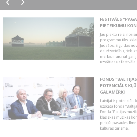
FESTIVĀLS “PAGA
PIETEIKUMU KO
Jau piekto reizi noris
programmu tiks izklai
Jūdažos, Siguldas nova
daudzveidību, tiek i
mērķis ir aicināt gan 
uzstāties uz festivāla..
FONDS “BALTIJAS
POTENCIĀLS KĻŪ
GALAMĒRĶI
Latvijai ir potenciāls
uzskata fonda “Baltij
Fonda “Baltijas muzik
klasiskās mūzikas kon
piekļūt pasaules līme
kultūras tūrisma...