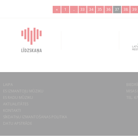
«
1
..
33
34
35
36
37
38
39
LAIPA
BIEDRĪ
ES IZMANTOJU MŪZIKU
MISAS 
ES RADU MŪZIKU
TEL. 6
AKTUALITĀTES
KONTAKTI
SĪKDATŅU IZMANTOŠANAS POLITIKA
DATU APSTRĀDE