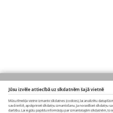
Jūsu izvēle attiecībā uz sīkdatnēm šajā vietnē
Mūsu tīmekļa vietne izmanto sīkdatnes (cookies), lai analizētu datuplūsm
savā ierīcē, apstipriniet sīkdatņu izmantošanu. Ja noraidīsiet sīkdatņu 
darbību. Lai iegūtu papildu informāciju par izmantotajām sīkdatnēm, to 