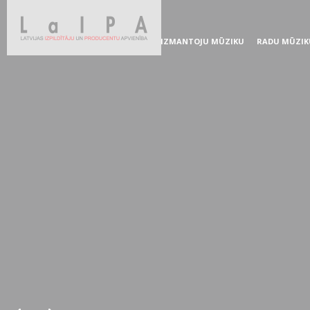
IZMANTOJU MŪZIKU
RADU MŪZIK