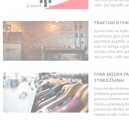
saka: “Jau iepriekš ru
PRAKTISKI IETEI
Apmierināts un lojāls
uzņēmums gūtu priekš
jāpiedāvā augstāks se
daļu no vērtīga ieguv
mūziku restorānā spēj 
tieši pretēji, radīt ne
FONA MŪZIKA P
STIMULĒŠANAI
Fona mūzika tirdzniec
pirkšanas paradumiem
pirkuma lēmumu ietekm
mūziku uzņēmējdarbībā
pievienoto vērtību. Mū
veikala vizuālo nofor