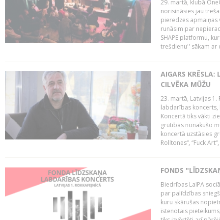
29. martā, klubā OneO
norisināsies jau treša
pieredzes apmaiņas va
runāsim par nepierad
SHAPE platformu, kurā
trešdienu'' sākam ar d
AIGARS KRĒSLA: 
CILVĒKA MŪŽU
23. martā, Latvijas 1.
labdarības koncerts, 
Koncertā tiks vākti z
grūtībās nonākušo mū
koncertā uzstāsies gr
Rolltones“, “Fuck Art“,
FONDS "LĪDZSKA
Biedrības LaIPA soci
par palīdzības snieg
kuru skārušas nopiet
īstenotais pieteikums
tiks izvērtēti arī pār