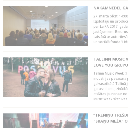
NĀKAMNEDĒĻ GA
27. martā plkst. 14:00
Izpildītāju un produc
par LaIPA 2017. gada
jautājumiem. Biedrus
saistībā ar autortie
un sociālā fonda “Līd
TALLINN MUSIC W
LOVE YOU GRUPU
Tallinn Music Week (T
industrijas pavasara 
galvaspilsētā Tallinā 
garas talantu, zinātkā
atklātas jaunas un no
Music Week skatuves 
‘’TRENIŅU TREŠD
"SKAŅU MEŽA" 