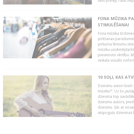
tieši pretēji, radīt ne
FONA MŪZIKA P
STIMULĒŠANAI
Fona mūzika tirdzniec
pirkšanas paradumiem
pirkuma lēmumu ietekm
mūziku uzņēmējdarbībā
pievienoto vērtību. Mū
veikala vizuālo nofor
10 SOĻI, KAS AT
Dziesmu autori bieži 
mūziku?”. Uz šo jaut
dziesma top savādāk, 
dziesmu autors, piedā
dziesmu. Sāc ar nosa
atspoguļo dziesmas bū