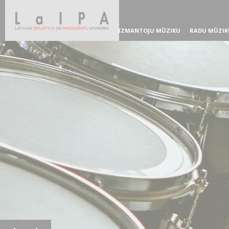
IZMANTOJU MŪZIKU
RADU MŪZIK