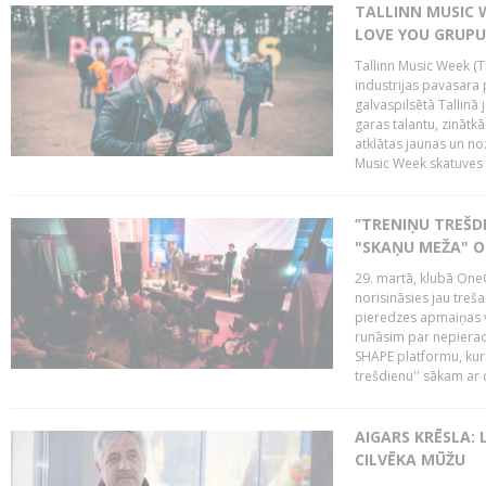
TALLINN MUSIC W
LOVE YOU GRUPU
Tallinn Music Week (T
industrijas pavasara 
galvaspilsētā Tallinā 
garas talantu, zinātkā
atklātas jaunas un no
Music Week skatuves 
‘’TRENIŅU TREŠD
"SKAŅU MEŽA" 
29. martā, klubā OneO
norisināsies jau treša
pieredzes apmaiņas va
runāsim par nepierad
SHAPE platformu, kurā
trešdienu'' sākam ar d
AIGARS KRĒSLA: 
CILVĒKA MŪŽU