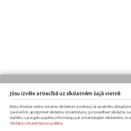
Jūsu izvēle attiecībā uz sīkdatnēm šajā vietnē
Mūsu tīmekļa vietne izmanto sīkdatnes (cookies), lai analizētu datuplūsm
savā ierīcē, apstipriniet sīkdatņu izmantošanu. Ja noraidīsiet sīkdatņu 
darbību. Lai iegūtu papildu informāciju par izmantotajām sīkdatnēm, to 
Sīkdatņu izmantošanas politika
.