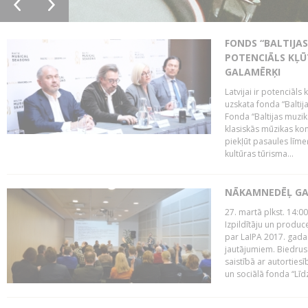
FONDS “BALTIJAS
POTENCIĀLS KĻŪ
GALAMĒRĶI
Latvijai ir potenciāls
uzskata fonda “Baltij
Fonda “Baltijas muzik
klasiskās mūzikas kon
piekļūt pasaules līme
kultūras tūrisma...
NĀKAMNEDĒĻ GA
27. martā plkst. 14:00
Izpildītāju un produc
par LaIPA 2017. gada
jautājumiem. Biedrus
saistībā ar autortie
un sociālā fonda “Līd