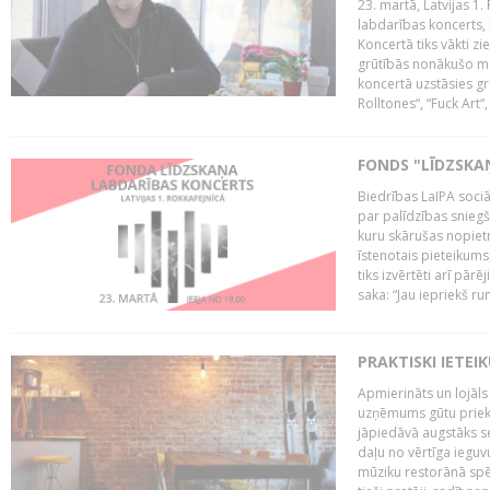
23. martā, Latvijas 1.
labdarības koncerts, 
Koncertā tiks vākti z
grūtībās nonākušo mū
koncertā uzstāsies gr
Rolltones“, “Fuck Art“,
FONDS "LĪDZSKA
Biedrības LaIPA soci
par palīdzības snieg
kuru skārušas nopiet
īstenotais pieteikums
tiks izvērtēti arī pār
saka: “Jau iepriekš ru
PRAKTISKI IETEI
Apmierināts un lojāls
uzņēmums gūtu priekš
jāpiedāvā augstāks se
daļu no vērtīga ieguv
mūziku restorānā spēj 