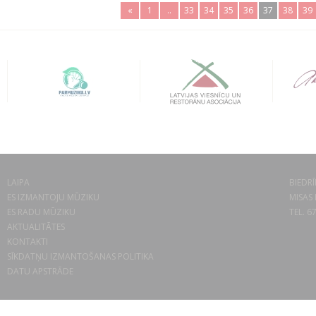
«
1
..
33
34
35
36
37
38
39
LAIPA
BIEDRĪ
ES IZMANTOJU MŪZIKU
MISAS 
ES RADU MŪZIKU
TEL. 6
AKTUALITĀTES
KONTAKTI
SĪKDATŅU IZMANTOŠANAS POLITIKA
DATU APSTRĀDE