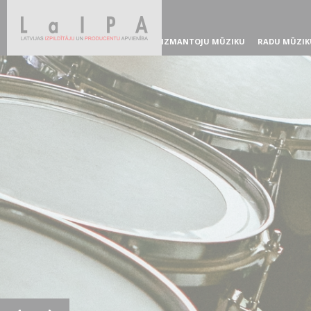
IZMANTOJU MŪZIKU
RADU MŪZIK