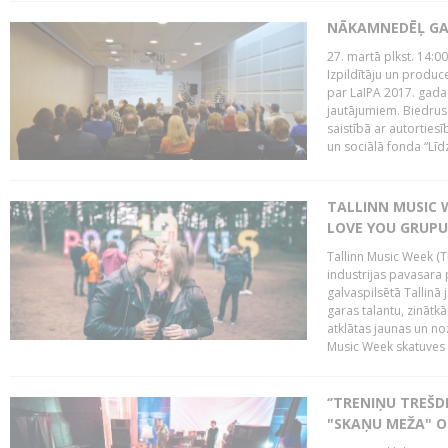
NĀKAMNEDĒĻ GA
27. martā plkst. 14:00
Izpildītāju un produc
par LaIPA 2017. gada
jautājumiem. Biedrus
saistībā ar autortie
un sociālā fonda “Līd
TALLINN MUSIC W
LOVE YOU GRUPU
Tallinn Music Week (T
industrijas pavasara 
galvaspilsētā Tallinā 
garas talantu, zinātkā
atklātas jaunas un no
Music Week skatuves 
‘’TRENIŅU TREŠD
"SKAŅU MEŽA" 