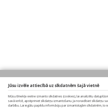
Jūsu izvēle attiecībā uz sīkdatnēm šajā vietnē
Mūsu tīmekļa vietne izmanto sīkdatnes (cookies), lai analizētu datuplūsm
savā ierīcē, apstipriniet sīkdatņu izmantošanu. Ja noraidīsiet sīkdatņu 
darbību. Lai iegūtu papildu informāciju par izmantotajām sīkdatnēm, to 