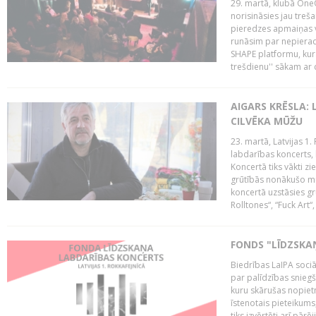
29. martā, klubā OneO
norisināsies jau treša
pieredzes apmaiņas va
runāsim par nepierad
SHAPE platformu, kurā
trešdienu'' sākam ar d
AIGARS KRĒSLA: 
CILVĒKA MŪŽU
23. martā, Latvijas 1.
labdarības koncerts, 
Koncertā tiks vākti z
grūtībās nonākušo mū
koncertā uzstāsies gr
Rolltones“, “Fuck Art“,
FONDS "LĪDZSKA
Biedrības LaIPA soci
par palīdzības snieg
kuru skārušas nopiet
īstenotais pieteikums
tiks izvērtēti arī pār