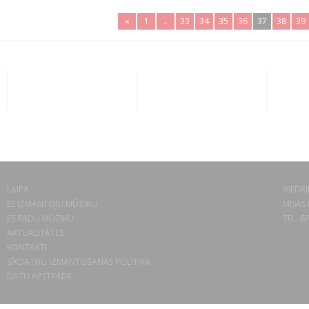
«
1
..
33
34
35
36
37
38
39
LAIPA
BIEDRĪ
ES IZMANTOJU MŪZIKU
MISAS 
ES RADU MŪZIKU
TEL. 6
AKTUALITĀTES
KONTAKTI
SĪKDATŅU IZMANTOŠANAS POLITIKA
DATU APSTRĀDE