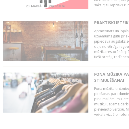
saka: “Jau iepriekš ru
PRAKTISKI IETEI
Apmierināts un lojāls
uzņēmums gūtu priekš
jāpiedāvā augstāks se
daļu no vērtīga ieguv
mūziku restorānā spēj 
tieši pretēji, radīt ne
FONA MŪZIKA P
STIMULĒŠANAI
Fona mūzika tirdzniec
pirkšanas paradumiem
pirkuma lēmumu ietekm
mūziku uzņēmējdarbībā
pievienoto vērtību. Mū
veikala vizuālo nofor