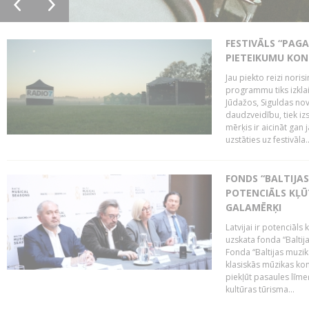
FESTIVĀLS “PAGA
PIETEIKUMU KO
Jau piekto reizi noris
programmu tiks izklai
Jūdažos, Siguldas nova
daudzveidību, tiek i
mērķis ir aicināt gan 
uzstāties uz festivāla..
FONDS “BALTIJAS
POTENCIĀLS KĻŪ
GALAMĒRĶI
Latvijai ir potenciāls
uzskata fonda “Baltij
Fonda “Baltijas muzik
klasiskās mūzikas kon
piekļūt pasaules līme
kultūras tūrisma...