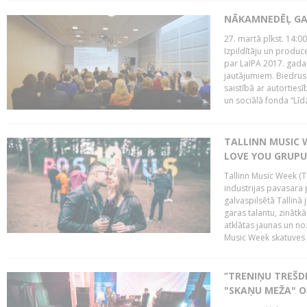
NĀKAMNEDĒĻ GA
27. martā plkst. 14:00
Izpildītāju un produc
par LaIPA 2017. gada
jautājumiem. Biedrus
saistībā ar autortie
un sociālā fonda “Līd
TALLINN MUSIC W
LOVE YOU GRUPU
Tallinn Music Week (T
industrijas pavasara 
galvaspilsētā Tallinā 
garas talantu, zinātkā
atklātas jaunas un no
Music Week skatuves 
‘’TRENIŅU TREŠD
"SKAŅU MEŽA" 