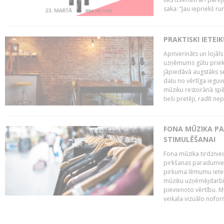
saka: “Jau iepriekš ru
PRAKTISKI IETEI
Apmierināts un lojāls
uzņēmums gūtu priekš
jāpiedāvā augstāks se
daļu no vērtīga ieguv
mūziku restorānā spēj 
tieši pretēji, radīt ne
FONA MŪZIKA P
STIMULĒŠANAI
Fona mūzika tirdzniec
pirkšanas paradumiem
pirkuma lēmumu ietekm
mūziku uzņēmējdarbībā
pievienoto vērtību. Mū
veikala vizuālo nofor