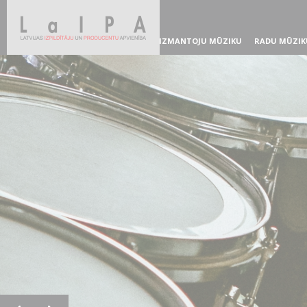
IZMANTOJU MŪZIKU
RADU MŪZIK