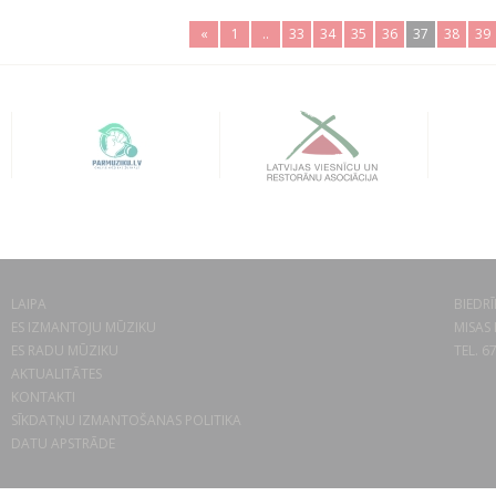
«
1
..
33
34
35
36
37
38
39
LAIPA
BIEDRĪ
ES IZMANTOJU MŪZIKU
MISAS 
ES RADU MŪZIKU
TEL. 6
AKTUALITĀTES
KONTAKTI
SĪKDATŅU IZMANTOŠANAS POLITIKA
DATU APSTRĀDE