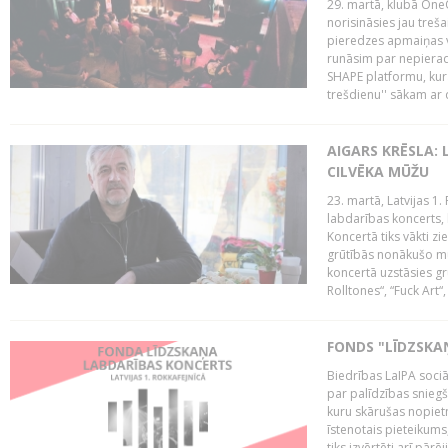
29. martā, klubā OneO
norisināsies jau treša
pieredzes apmaiņas va
runāsim par nepierad
SHAPE platformu, kurā
trešdienu'' sākam ar d
AIGARS KRĒSLA: 
CILVĒKA MŪŽU
23. martā, Latvijas 1.
labdarības koncerts, 
Koncertā tiks vākti z
grūtībās nonākušo mū
koncertā uzstāsies gr
Rolltones“, “Fuck Art“,
FONDS "LĪDZSKA
Biedrības LaIPA soci
par palīdzības snieg
kuru skārušas nopiet
īstenotais pieteikums
tiks izvērtēti arī pār