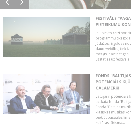
FESTIVĀLS “PAGA
PIETEIKUMU KO
Jau piekto reizi noris
programmu tiks izklai
Jūdažos, Siguldas nova
daudzveidību, tiek i
mērķis ir aicināt gan 
uzstāties uz festivāla..
FONDS “BALTIJAS
POTENCIĀLS KĻŪ
GALAMĒRĶI
Latvijai ir potenciāls
uzskata fonda “Baltij
Fonda “Baltijas muzik
klasiskās mūzikas kon
piekļūt pasaules līme
kultūras tūrisma...