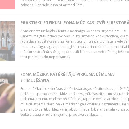
saka: “Jau iepriekš runājot ar medijiem...
PRAKTISKI IETEIKUMI FONA MŪZIKAS IZVĒLEI RESTOR
Apmierināts un lojāls klients ir nozīmīgs ikvienam uzņēmējam. Lai
uzņēmums gūtu priekšrocības un atšķirtos no konkurentiem, klient
jāpiedāvā augstāks serviss. Arī mūzika un tās pārdomāta izvēle var
daļu no vērtīga ieguvuma un ilgtermiņā veicināt klientu apmierināt
mūziku restorānā spēj gan piesaistīt klientus un veicināt atgriešano
tieši pretēji, radīt nepatīkamas...
FONA MŪZIKA PATĒRĒTĀJU PIRKUMA LĒMUMA
STIMULĒŠANAI
Fona mūzika tirdzniecības vietās iedarbojas kā stimuls uz patērētā
pirkšanas paradumiem. Mūzikas žanrs, mūzikas ritms un skaļums i
pirkuma lēmumu ietekmējošie faktori, tāpēc ir vērtīgi aizdomāties 
mūziku uzņēmējdarbībā kā mārketinga aktivitāšu instrumentu, lai r
pievienoto vērtību. Mūzikai ir jābūt mijiedarbībā ar veikala koncepc
veikala vizuālo noformējumu, produkcijas klāstu....