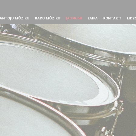
ANTOJU MŪZIKU
RADU MŪZIKU
JAUNUMI
LAIPA
KONTAKTI
LIDZ