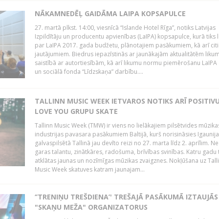
NĀKAMNEDĒĻ GAIDĀMA LAIPA KOPSAPULCE
27. martā plkst. 14:00, viesnīcā “Islande Hotel Rīga”, notiks Latvijas
Izpildītāju un producentu apvienības (LaIPA) kopsapulce, kurā tiks 
par LaIPA 2017. gada budžetu, plānotajiem pasākumiem, kā arī cit
jautājumiem. Biedrus iepazīstinās ar jaunākajām aktualitātēm lik
saistībā ar autortiesībām, kā arī likumu normu piemērošanu LaIPA
un sociālā fonda “Līdzskaņa” darbību....
TALLINN MUSIC WEEK IETVAROS NOTIKS ARĪ POSITIVU
LOVE YOU GRUPU SKATE
Tallinn Music Week (TMW) ir viens no lielākajiem pilsētvides mūzika
industrijas pavasara pasākumiem Baltijā, kurš norisināsies Igaunij
galvaspilsētā Tallinā jau devīto reizi no 27. marta līdz 2. aprīlim. N
garas talantu, zinātkāres, radošuma, brīvības svinības. Katru gadu t
atklātas jaunas un nozīmīgas mūzikas zvaigznes. Nokļūšana uz Tall
Music Week skatuves katram jaunajam...
‘’TRENIŅU TREŠDIENA’' TREŠAJĀ PASĀKUMĀ IZTAUJĀS
"SKAŅU MEŽA" ORGANIZATORUS