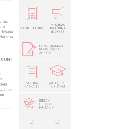
lemts
MŪZIKAS
iem
KALKULATORS
PATĒRIŅA
umdošanā
INDEKSS
 darbībā
FONOGRAMMU
REĢISTRĀCIJAS
ANKETA
S UN I
s
as
SATURA
JAUTĀJUMS
edēļu
ATSKAITE
JURISTAM
ajā tiek
inn
BIEŽĀK
UZDOTIE
JAUTĀJUMI