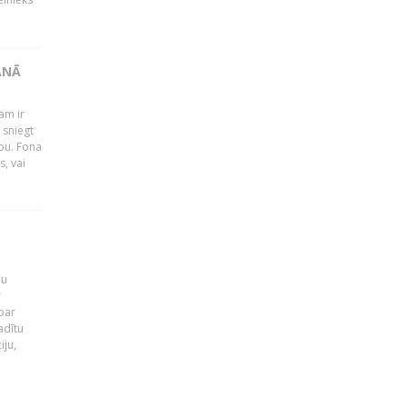
ĀNĀ
am ir
 sniegt
ību. Fona
s, vai
ju
r
par
adītu
iju,