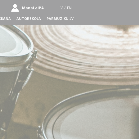
ManaLaIPA
LV
/
EN
SKANA
AUTORSKOLA
PARMUZIKU.LV