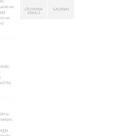
30
ošanās un
LĪDZSKAŅA
GALERIJAS
ijā
VEIKALS
ežs un
iņu
ūziķi.
s
s
and the
 lēma
niekam,
eigās
elnieks