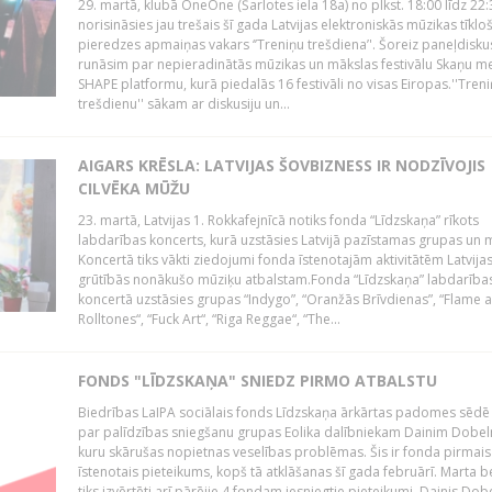
29. martā, klubā OneOne (Šarlotes iela 18a) no plkst. 18:00 līdz 22:
norisināsies jau trešais šī gada Latvijas elektroniskās mūzikas tīkl
pieredzes apmaiņas vakars ‘’Treniņu trešdiena’'. Šoreiz paneļdiskus
runāsim par nepieradinātās mūzikas un mākslas festivālu Skaņu m
SHAPE platformu, kurā piedalās 16 festivāli no visas Eiropas.''Tren
trešdienu'' sākam ar diskusiju un...
AIGARS KRĒSLA: LATVIJAS ŠOVBIZNESS IR NODZĪVOJIS
CILVĒKA MŪŽU
23. martā, Latvijas 1. Rokkafejnīcā notiks fonda “Līdzskaņa” rīkots
labdarības koncerts, kurā uzstāsies Latvijā pazīstamas grupas un m
Koncertā tiks vākti ziedojumi fonda īstenotajām aktivitātēm Latvija
grūtībās nonākušo mūziķu atbalstam.Fonda “Līdzskaņa” labdarība
koncertā uzstāsies grupas “Indygo”, “Oranžās Brīvdienas”, “Flame 
Rolltones“, “Fuck Art“, “Riga Reggae“, “The...
FONDS "LĪDZSKAŅA" SNIEDZ PIRMO ATBALSTU
Biedrības LaIPA sociālais fonds Līdzskaņa ārkārtas padomes sēdē
par palīdzības sniegšanu grupas Eolika dalībniekam Dainim Dobel
kuru skārušas nopietnas veselības problēmas. Šis ir fonda pirmais
īstenotais pieteikums, kopš tā atklāšanas šī gada februārī. Marta b
tiks izvērtēti arī pārējie 4 fondam iesniegtie pieteikumi. Dainis Dob