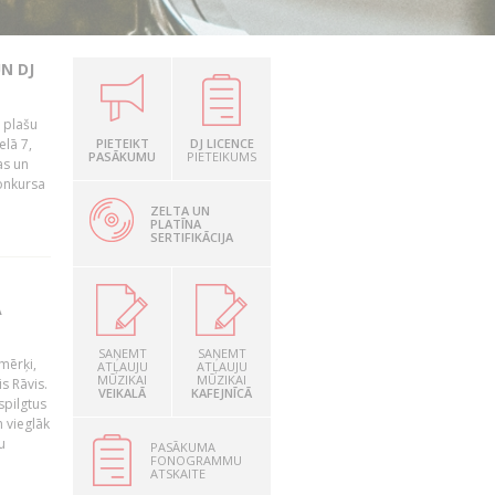
N DJ
r plašu
elā 7,
PIETEIKT
DJ LICENCE
PASĀKUMU
PIETEIKUMS
as un
Konkursa
ZELTA UN
PLATĪNA
SERTIFIKĀCIJA
A
SAŅEMT
SAŅEMT
amērķi,
ATĻAUJU
ATĻAUJU
MŪZIKAI
MŪZIKAI
s Rāvis.
VEIKALĀ
KAFEJNĪCĀ
spilgtus
m vieglāk
u
PASĀKUMA
FONOGRAMMU
ATSKAITE