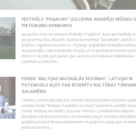
FESTIVĀLS “PAGALMS” IZSLUDINA IKGADĒJO MŪZIĶU U
PIETEIKUMU KONKURSU
Jau piekto reizi norisināsies festivāls “Pagalms”, kura apmeklētāji a
programmu tiks izklaidēti atpūtas kompleksā “Sviestkalni”, Meldru i
Jūdažos, Siguldas novadā 16.-18.jūnijā. Saglabājot festivāla tradīcij
daudzveidību, tiek izsludināts mūziķu un DJ pieteikumu konkurss.
mērķis ir aicināt gan jaunus, gan sevi jau pierādījušus māksliniekus
uzstāties uz festivāla...
FONDS “BALTIJAS MUZIKĀLĀS SEZONAS”: LATVIJAI IR
POTENCIĀLS KĻŪT PAR IECIENĪTU KULTŪRAS TŪRISM
GALAMĒRĶI
Latvijai ir potenciāls kļūt par iecienītu Eiropas kultūras tūrisma gal
uzskata fonda “Baltijas muzikālās sezonas” padomes vadītājs Gunti
Fonda “Baltijas muzikālās sezonas” mērķis ir piedāvāt klausītājiem 
klasiskās mūzikas koncertus, tā vienlaikus ļaujot mūzikas mīļotājie
piekļūt pasaules līmeņa notikumiem un padarot Latviju par iecienīt
kultūras tūrisma...