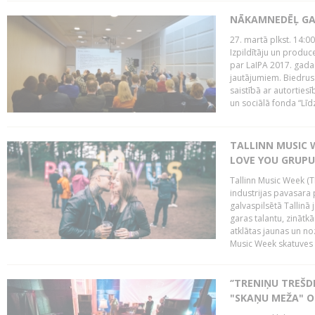
NĀKAMNEDĒĻ GA
27. martā plkst. 14:00
Izpildītāju un produc
par LaIPA 2017. gada
jautājumiem. Biedrus
saistībā ar autortie
un sociālā fonda “Līd
TALLINN MUSIC W
LOVE YOU GRUPU
Tallinn Music Week (T
industrijas pavasara 
galvaspilsētā Tallinā 
garas talantu, zinātkā
atklātas jaunas un no
Music Week skatuves 
‘’TRENIŅU TREŠD
"SKAŅU MEŽA" 