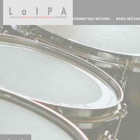
IZMANTOJU MŪZIKU
RADU MŪZIK