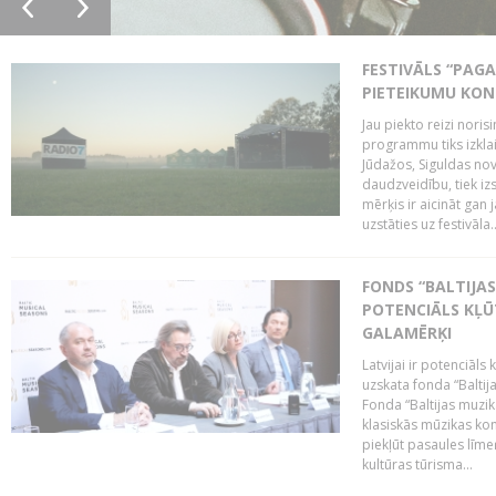
FESTIVĀLS “PAGA
PIETEIKUMU KO
Jau piekto reizi noris
programmu tiks izklai
Jūdažos, Siguldas nova
daudzveidību, tiek i
mērķis ir aicināt gan 
uzstāties uz festivāla..
FONDS “BALTIJAS
POTENCIĀLS KĻŪ
GALAMĒRĶI
Latvijai ir potenciāls
uzskata fonda “Baltij
Fonda “Baltijas muzik
klasiskās mūzikas kon
piekļūt pasaules līme
kultūras tūrisma...