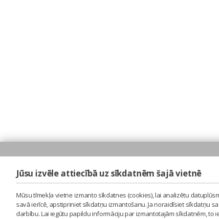
Jūsu izvēle attiecībā uz sīkdatnēm šajā vietnē
Mūsu tīmekļa vietne izmanto sīkdatnes (cookies), lai analizētu datuplūsm
savā ierīcē, apstipriniet sīkdatņu izmantošanu. Ja noraidīsiet sīkdatņu 
darbību. Lai iegūtu papildu informāciju par izmantotajām sīkdatnēm, to 