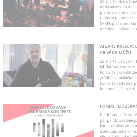
29. martā, klubā OneO
norisināsies jau treša
pieredzes apmaiņas va
runāsim par nepierad
SHAPE platformu, kurā
trešdienu'' sākam ar d
AIGARS KRĒSLA: 
CILVĒKA MŪŽU
23. martā, Latvijas 1.
labdarības koncerts, 
Koncertā tiks vākti z
grūtībās nonākušo mū
koncertā uzstāsies gr
Rolltones“, “Fuck Art“,
FONDS "LĪDZSKA
Biedrības LaIPA soci
par palīdzības snieg
kuru skārušas nopiet
īstenotais pieteikums
tiks izvērtēti arī pār