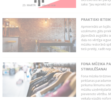
saka: “Jau iepriekš ru
PRAKTISKI IETEI
Apmierināts un lojāls
uzņēmums gūtu priekš
jāpiedāvā augstāks se
daļu no vērtīga ieguv
mūziku restorānā spēj 
tieši pretēji, radīt ne
FONA MŪZIKA P
STIMULĒŠANAI
Fona mūzika tirdzniec
pirkšanas paradumiem
pirkuma lēmumu ietekm
mūziku uzņēmējdarbībā
pievienoto vērtību. Mū
veikala vizuālo nofor