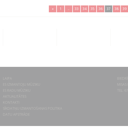
«
1
..
33
34
35
36
37
38
39
LAIPA
BIEDRĪ
ES IZMANTOJU MŪZIKU
MISAS 
ES RADU MŪZIKU
TEL. 6
AKTUALITĀTES
KONTAKTI
SĪKDATŅU IZMANTOŠANAS POLITIKA
DATU APSTRĀDE