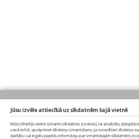
Jūsu izvēle attiecībā uz sīkdatnēm šajā vietnē
Mūsu tīmekļa vietne izmanto sīkdatnes (cookies), lai analizētu datuplūsm
savā ierīcē, apstipriniet sīkdatņu izmantošanu. Ja noraidīsiet sīkdatņu 
darbību. Lai iegūtu papildu informāciju par izmantotajām sīkdatnēm, to 