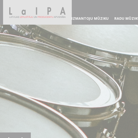
IZMANTOJU MŪZIKU
RADU MŪZIK