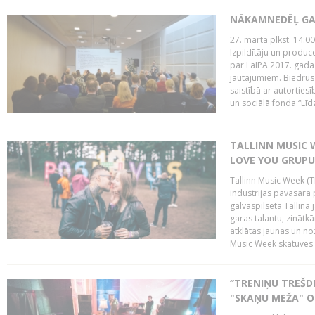
NĀKAMNEDĒĻ GA
27. martā plkst. 14:00
Izpildītāju un produc
par LaIPA 2017. gada
jautājumiem. Biedrus
saistībā ar autortie
un sociālā fonda “Līd
TALLINN MUSIC W
LOVE YOU GRUPU
Tallinn Music Week (T
industrijas pavasara 
galvaspilsētā Tallinā 
garas talantu, zinātkā
atklātas jaunas un no
Music Week skatuves 
‘’TRENIŅU TREŠD
"SKAŅU MEŽA" 