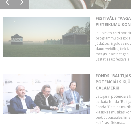
FESTIVĀLS “PAGA
PIETEIKUMU KO
Jau piekto reizi noris
programmu tiks izklai
Jūdažos, Siguldas nova
daudzveidību, tiek i
mērķis ir aicināt gan 
uzstāties uz festivāla..
FONDS “BALTIJAS
POTENCIĀLS KĻŪ
GALAMĒRĶI
Latvijai ir potenciāls
uzskata fonda “Baltij
Fonda “Baltijas muzik
klasiskās mūzikas kon
piekļūt pasaules līme
kultūras tūrisma...