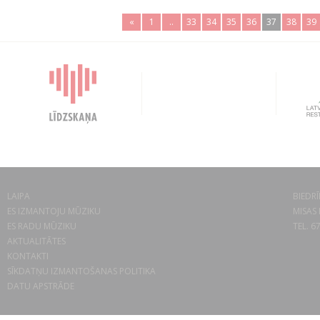
«
1
..
33
34
35
36
37
38
39
LAIPA
BIEDRĪ
ES IZMANTOJU MŪZIKU
MISAS 
ES RADU MŪZIKU
TEL. 6
AKTUALITĀTES
KONTAKTI
SĪKDATŅU IZMANTOŠANAS POLITIKA
DATU APSTRĀDE