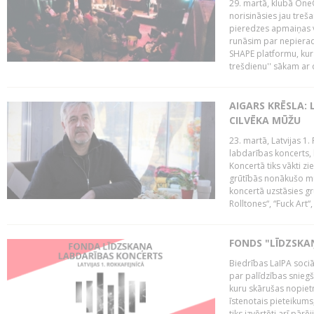
29. martā, klubā OneO
norisināsies jau treša
pieredzes apmaiņas va
runāsim par nepierad
SHAPE platformu, kurā
trešdienu'' sākam ar d
AIGARS KRĒSLA: 
CILVĒKA MŪŽU
23. martā, Latvijas 1.
labdarības koncerts, 
Koncertā tiks vākti z
grūtībās nonākušo mū
koncertā uzstāsies gr
Rolltones“, “Fuck Art“,
FONDS "LĪDZSKA
Biedrības LaIPA soci
par palīdzības snieg
kuru skārušas nopiet
īstenotais pieteikums
tiks izvērtēti arī pār