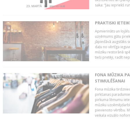
saka: “Jau iepriekš ru
PRAKTISKI IETEI
Apmierināts un lojāls
uzņēmums gūtu priekš
jāpiedāvā augstāks se
daļu no vērtīga ieguv
mūziku restorānā spēj 
tieši pretēji, radīt ne
FONA MŪZIKA P
STIMULĒŠANAI
Fona mūzika tirdzniec
pirkšanas paradumiem
pirkuma lēmumu ietekm
mūziku uzņēmējdarbībā
pievienoto vērtību. Mū
veikala vizuālo nofor