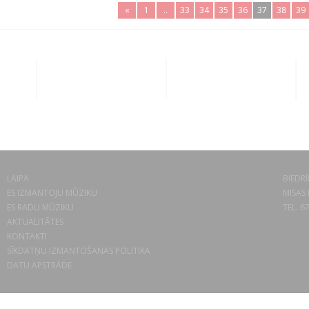
«
1
..
33
34
35
36
37
38
39
LAIPA
BIEDRĪ
ES IZMANTOJU MŪZIKU
MISAS 
ES RADU MŪZIKU
TEL. 6
AKTUALITĀTES
KONTAKTI
SĪKDATŅU IZMANTOŠANAS POLITIKA
DATU APSTRĀDE