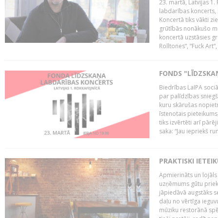
23. martā, Latvijas 1.
labdarības koncerts, 
Koncertā tiks vākti z
grūtībās nonākušo mū
koncertā uzstāsies gr
Rolltones“, “Fuck Art“,
FONDS "LĪDZSKA
Biedrības LaIPA soci
par palīdzības snieg
kuru skārušas nopiet
īstenotais pieteikums
tiks izvērtēti arī pār
saka: “Jau iepriekš ru
PRAKTISKI IETEI
Apmierināts un lojāls
uzņēmums gūtu priekš
jāpiedāvā augstāks se
daļu no vērtīga ieguv
mūziku restorānā spēj 