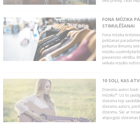
tieši pretēji, radīt ne
FONA MŪZIKA P
STIMULĒŠANAI
Fona mūzika tirdzniec
pirkšanas paradumiem
pirkuma lēmumu ietekm
mūziku uzņēmējdarbībā
pievienoto vērtību. Mū
veikala vizuālo nofor
10 SOĻI, KAS AT
Dziesmu autori bieži 
mūziku?”. Uz šo jaut
dziesma top savādāk, 
dziesmu autors, piedā
dziesmu. Sāc ar nosa
atspoguļo dziesmas bū