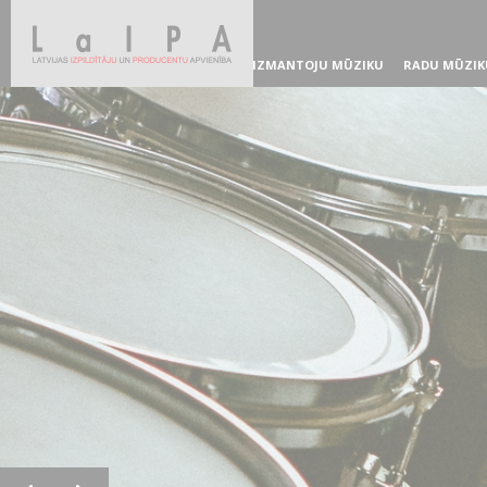
IZMANTOJU MŪZIKU
RADU MŪZIK