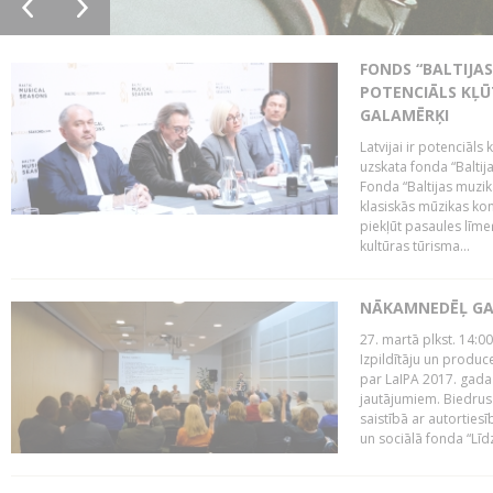
FONDS “BALTIJAS
POTENCIĀLS KĻŪ
GALAMĒRĶI
Latvijai ir potenciāls
uzskata fonda “Baltij
Fonda “Baltijas muzik
klasiskās mūzikas kon
piekļūt pasaules līme
kultūras tūrisma...
NĀKAMNEDĒĻ GA
27. martā plkst. 14:00
Izpildītāju un produc
par LaIPA 2017. gada
jautājumiem. Biedrus
saistībā ar autortie
un sociālā fonda “Līd