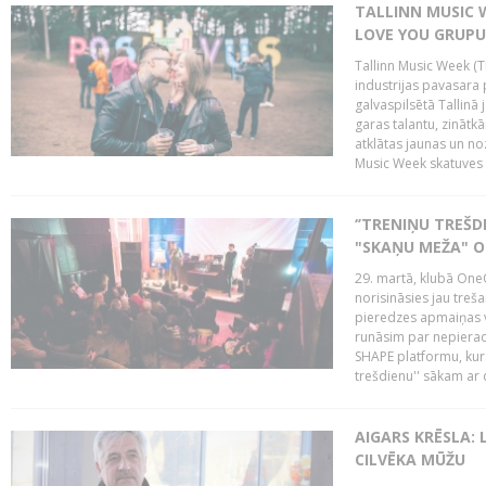
TALLINN MUSIC W
LOVE YOU GRUPU
Tallinn Music Week (T
industrijas pavasara 
galvaspilsētā Tallinā 
garas talantu, zinātkā
atklātas jaunas un no
Music Week skatuves 
‘’TRENIŅU TREŠD
"SKAŅU MEŽA" 
29. martā, klubā OneO
norisināsies jau treša
pieredzes apmaiņas va
runāsim par nepierad
SHAPE platformu, kurā
trešdienu'' sākam ar d
AIGARS KRĒSLA: 
CILVĒKA MŪŽU