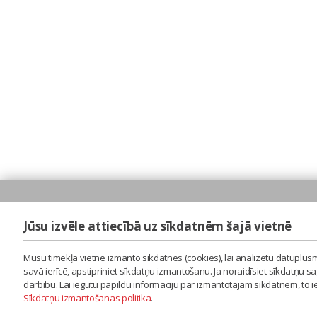
Jūsu izvēle attiecībā uz sīkdatnēm šajā vietnē
Mūsu tīmekļa vietne izmanto sīkdatnes (cookies), lai analizētu datuplūsm
savā ierīcē, apstipriniet sīkdatņu izmantošanu. Ja noraidīsiet sīkdatņu 
darbību. Lai iegūtu papildu informāciju par izmantotajām sīkdatnēm, to 
Sīkdatņu izmantošanas politika
.