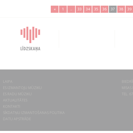
«
1
..
33
34
35
36
37
38
39
LAIPA
BIEDRĪ
ES IZMANTOJU MŪZIKU
MISAS 
ES RADU MŪZIKU
TEL. 6
AKTUALITĀTES
KONTAKTI
SĪKDATŅU IZMANTOŠANAS POLITIKA
DATU APSTRĀDE