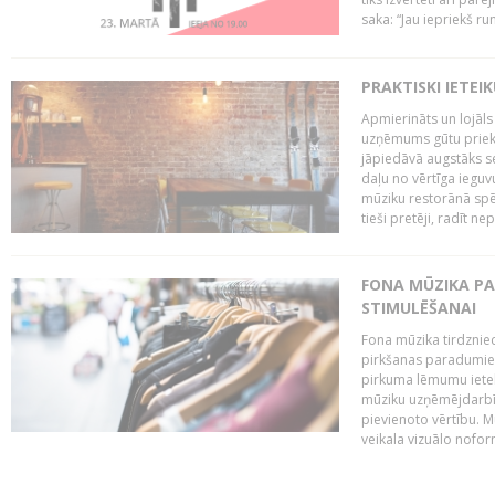
saka: “Jau iepriekš ru
PRAKTISKI IETEI
Apmierināts un lojāls
uzņēmums gūtu priekš
jāpiedāvā augstāks se
daļu no vērtīga ieguv
mūziku restorānā spēj 
tieši pretēji, radīt ne
FONA MŪZIKA P
STIMULĒŠANAI
Fona mūzika tirdzniec
pirkšanas paradumiem
pirkuma lēmumu ietekm
mūziku uzņēmējdarbībā
pievienoto vērtību. Mū
veikala vizuālo nofor