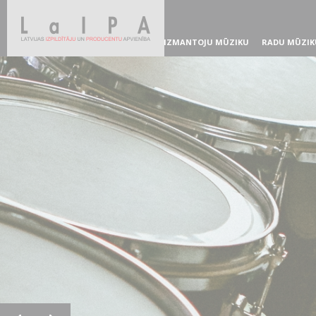
IZMANTOJU MŪZIKU
RADU MŪZIK