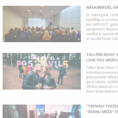
NĀKAMNEDĒĻ GA
27. martā plkst. 14:00
Izpildītāju un produc
par LaIPA 2017. gada
jautājumiem. Biedrus
saistībā ar autortie
un sociālā fonda “Līd
TALLINN MUSIC W
LOVE YOU GRUPU
Tallinn Music Week (T
industrijas pavasara 
galvaspilsētā Tallinā 
garas talantu, zinātkā
atklātas jaunas un no
Music Week skatuves 
‘’TRENIŅU TREŠD
"SKAŅU MEŽA" 