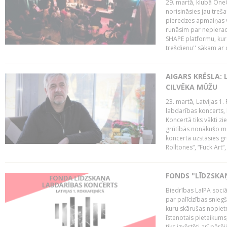
29. martā, klubā OneO
norisināsies jau treša
pieredzes apmaiņas va
runāsim par nepierad
SHAPE platformu, kurā
trešdienu'' sākam ar d
AIGARS KRĒSLA: 
CILVĒKA MŪŽU
23. martā, Latvijas 1.
labdarības koncerts, 
Koncertā tiks vākti z
grūtībās nonākušo mū
koncertā uzstāsies gr
Rolltones“, “Fuck Art“,
FONDS "LĪDZSKA
Biedrības LaIPA soci
par palīdzības snieg
kuru skārušas nopiet
īstenotais pieteikums
tiks izvērtēti arī pār