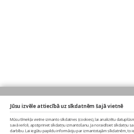
Jūsu izvēle attiecībā uz sīkdatnēm šajā vietnē
Mūsu tīmekļa vietne izmanto sīkdatnes (cookies), lai analizētu datuplūsm
savā ierīcē, apstipriniet sīkdatņu izmantošanu. Ja noraidīsiet sīkdatņu 
darbību. Lai iegūtu papildu informāciju par izmantotajām sīkdatnēm, to 