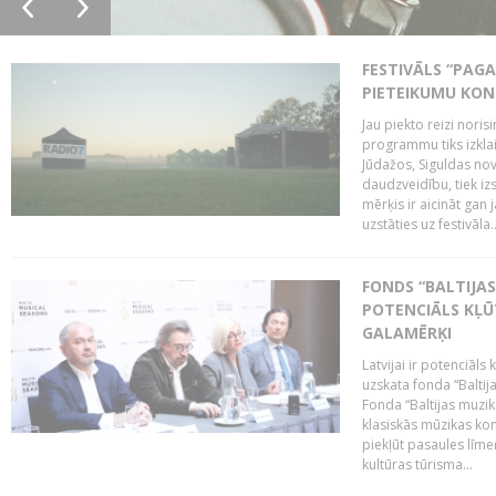
FESTIVĀLS “PAGA
PIETEIKUMU KO
Jau piekto reizi noris
programmu tiks izklai
Jūdažos, Siguldas nova
daudzveidību, tiek i
mērķis ir aicināt gan 
uzstāties uz festivāla..
FONDS “BALTIJAS
POTENCIĀLS KĻŪ
GALAMĒRĶI
Latvijai ir potenciāls
uzskata fonda “Baltij
Fonda “Baltijas muzik
klasiskās mūzikas kon
piekļūt pasaules līme
kultūras tūrisma...