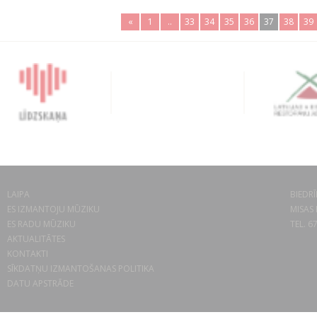
«
1
..
33
34
35
36
37
38
39
LAIPA
BIEDRĪ
ES IZMANTOJU MŪZIKU
MISAS 
ES RADU MŪZIKU
TEL. 6
AKTUALITĀTES
KONTAKTI
SĪKDATŅU IZMANTOŠANAS POLITIKA
DATU APSTRĀDE