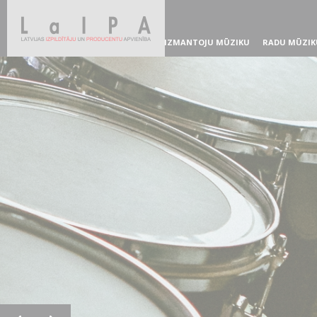
IZMANTOJU MŪZIKU
RADU MŪZIK