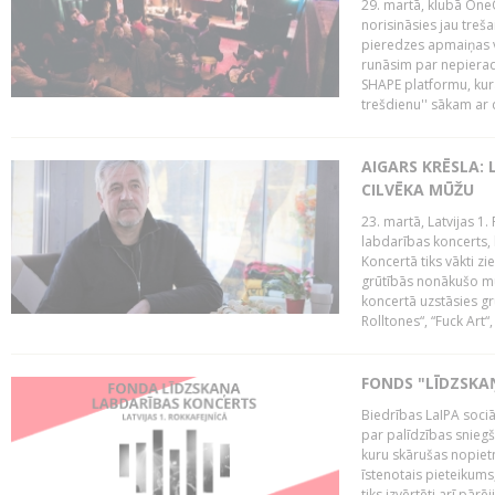
29. martā, klubā OneO
norisināsies jau treša
pieredzes apmaiņas va
runāsim par nepierad
SHAPE platformu, kurā
trešdienu'' sākam ar d
AIGARS KRĒSLA: 
CILVĒKA MŪŽU
23. martā, Latvijas 1.
labdarības koncerts, 
Koncertā tiks vākti z
grūtībās nonākušo mū
koncertā uzstāsies gr
Rolltones“, “Fuck Art“,
FONDS "LĪDZSKA
Biedrības LaIPA soci
par palīdzības snieg
kuru skārušas nopiet
īstenotais pieteikums
tiks izvērtēti arī pār