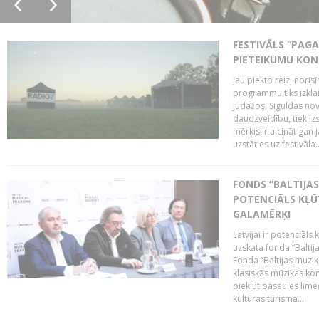
FESTIVĀLS “PAGA
PIETEIKUMU KO
Jau piekto reizi noris
programmu tiks izklai
Jūdažos, Siguldas nova
daudzveidību, tiek i
mērķis ir aicināt gan 
uzstāties uz festivāla..
FONDS “BALTIJAS
POTENCIĀLS KĻŪ
GALAMĒRĶI
Latvijai ir potenciāls
uzskata fonda “Baltij
Fonda “Baltijas muzik
klasiskās mūzikas kon
piekļūt pasaules līme
kultūras tūrisma...