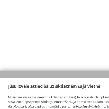
Jūsu izvēle attiecībā uz sīkdatnēm šajā vietnē
Mūsu tīmekļa vietne izmanto sīkdatnes (cookies), lai analizētu datuplūsm
savā ierīcē, apstipriniet sīkdatņu izmantošanu. Ja noraidīsiet sīkdatņu 
darbību. Lai iegūtu papildu informāciju par izmantotajām sīkdatnēm, to 