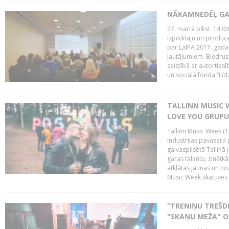
NĀKAMNEDĒĻ GA
27. martā plkst. 14:00
Izpildītāju un produc
par LaIPA 2017. gada
jautājumiem. Biedrus
saistībā ar autortie
un sociālā fonda “Līd
TALLINN MUSIC W
LOVE YOU GRUPU
Tallinn Music Week (T
industrijas pavasara 
galvaspilsētā Tallinā 
garas talantu, zinātkā
atklātas jaunas un no
Music Week skatuves 
‘’TRENIŅU TREŠD
"SKAŅU MEŽA" 