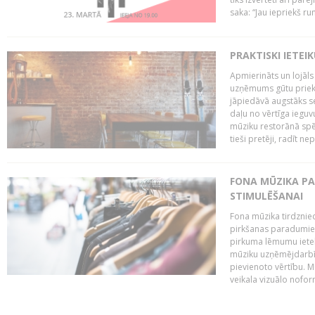
saka: “Jau iepriekš ru
PRAKTISKI IETEI
Apmierināts un lojāls
uzņēmums gūtu priekš
jāpiedāvā augstāks se
daļu no vērtīga ieguv
mūziku restorānā spēj 
tieši pretēji, radīt ne
FONA MŪZIKA P
STIMULĒŠANAI
Fona mūzika tirdzniec
pirkšanas paradumiem
pirkuma lēmumu ietekm
mūziku uzņēmējdarbībā
pievienoto vērtību. Mū
veikala vizuālo nofor