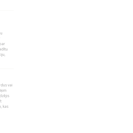
ju
r
par
adītu
iju,
rdus vai
iķim
dzējis
t
, kas