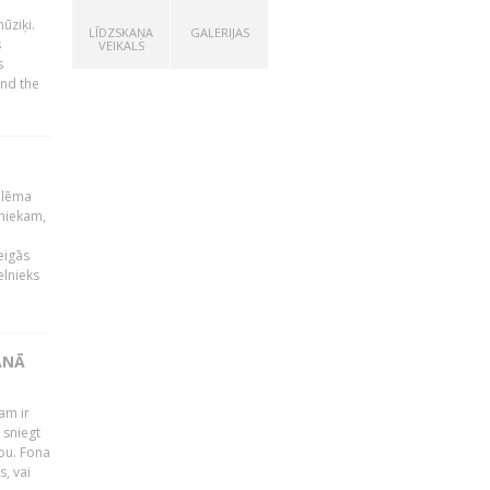
ūziķi.
LĪDZSKAŅA
GALERIJAS
s
VEIKALS
s
and the
 lēma
niekam,
eigās
elnieks
ĀNĀ
am ir
 sniegt
ību. Fona
s, vai