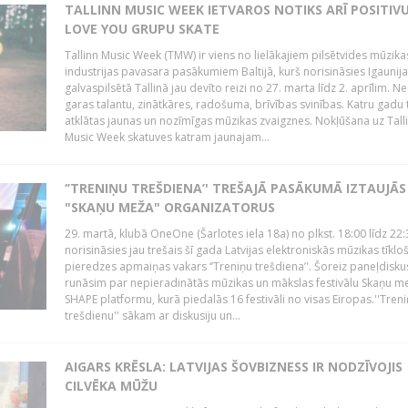
TALLINN MUSIC WEEK IETVAROS NOTIKS ARĪ POSITIVU
LOVE YOU GRUPU SKATE
Tallinn Music Week (TMW) ir viens no lielākajiem pilsētvides mūzika
industrijas pavasara pasākumiem Baltijā, kurš norisināsies Igaunij
galvaspilsētā Tallinā jau devīto reizi no 27. marta līdz 2. aprīlim. N
garas talantu, zinātkāres, radošuma, brīvības svinības. Katru gadu t
atklātas jaunas un nozīmīgas mūzikas zvaigznes. Nokļūšana uz Tall
Music Week skatuves katram jaunajam...
‘’TRENIŅU TREŠDIENA’' TREŠAJĀ PASĀKUMĀ IZTAUJĀS
"SKAŅU MEŽA" ORGANIZATORUS
29. martā, klubā OneOne (Šarlotes iela 18a) no plkst. 18:00 līdz 22:
norisināsies jau trešais šī gada Latvijas elektroniskās mūzikas tīkl
pieredzes apmaiņas vakars ‘’Treniņu trešdiena’'. Šoreiz paneļdiskus
runāsim par nepieradinātās mūzikas un mākslas festivālu Skaņu m
SHAPE platformu, kurā piedalās 16 festivāli no visas Eiropas.''Tren
trešdienu'' sākam ar diskusiju un...
AIGARS KRĒSLA: LATVIJAS ŠOVBIZNESS IR NODZĪVOJIS
CILVĒKA MŪŽU