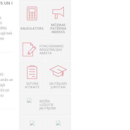
S UN I
s
as
MŪZIKAS
edēļu
KALKULATORS
PATĒRIŅA
INDEKSS
ajā tiek
inn
FONOGRAMMU
REĢISTRĀCIJAS
ANKETA
30
ošanās un
SATURA
JAUTĀJUMS
ijā
ATSKAITE
JURISTAM
ežs un
iņu
BIEŽĀK
UZDOTIE
JAUTĀJUMI