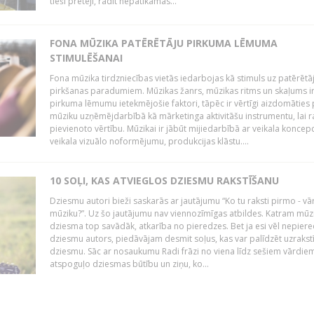
tieši pretēji, radīt nepatīkamas...
FONA MŪZIKA PATĒRĒTĀJU PIRKUMA LĒMUMA
STIMULĒŠANAI
Fona mūzika tirdzniecības vietās iedarbojas kā stimuls uz patērētā
pirkšanas paradumiem. Mūzikas žanrs, mūzikas ritms un skaļums i
pirkuma lēmumu ietekmējošie faktori, tāpēc ir vērtīgi aizdomāties 
mūziku uzņēmējdarbībā kā mārketinga aktivitāšu instrumentu, lai r
pievienoto vērtību. Mūzikai ir jābūt mijiedarbībā ar veikala koncepc
veikala vizuālo noformējumu, produkcijas klāstu....
10 SOĻI, KAS ATVIEGLOS DZIESMU RAKSTĪŠANU
Dziesmu autori bieži saskarās ar jautājumu “Ko tu raksti pirmo - vā
mūziku?”. Uz šo jautājumu nav viennozīmīgas atbildes. Katram mūz
dziesma top savādāk, atkarība no pieredzes. Bet ja esi vēl nepiere
dziesmu autors, piedāvājam desmit soļus, kas var palīdzēt uzrakstī
dziesmu. Sāc ar nosaukumu Radi frāzi no viena līdz sešiem vārdiem
atspoguļo dziesmas būtību un ziņu, ko...