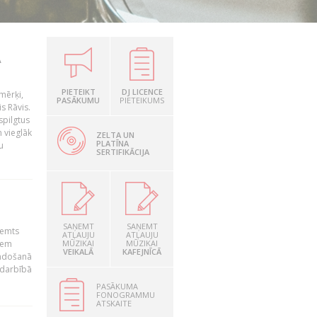
A
PIETEIKT
DJ LICENCE
amērķi,
PASĀKUMU
PIETEIKUMS
s Rāvis.
spilgtus
m vieglāk
ZELTA UN
PLATĪNA
u
SERTIFIKĀCIJA
SAŅEMT
SAŅEMT
lemts
ATĻAUJU
ATĻAUJU
iem
MŪZIKAI
MŪZIKAI
VEIKALĀ
KAFEJNĪCĀ
umdošanā
 darbībā
PASĀKUMA
FONOGRAMMU
ATSKAITE