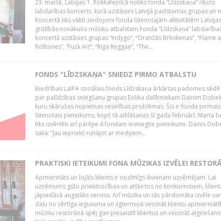
23. martā, Latvijas 1. Rokkafejnīcā notiks fonda “Līdzskaņa” rīkots
labdarības koncerts, kurā uzstāsies Latvijā pazīstamas grupas un m
Koncertā tiks vākti ziedojumi fonda īstenotajām aktivitātēm Latvija
grūtībās nonākušo mūziķu atbalstam.Fonda “Līdzskaņa” labdarība
koncertā uzstāsies grupas “Indygo”, “Oranžās Brīvdienas”, “Flame 
Rolltones“, “Fuck Art“, “Riga Reggae“, “The...
FONDS "LĪDZSKAŅA" SNIEDZ PIRMO ATBALSTU
Biedrības LaIPA sociālais fonds Līdzskaņa ārkārtas padomes sēdē
par palīdzības sniegšanu grupas Eolika dalībniekam Dainim Dobel
kuru skārušas nopietnas veselības problēmas. Šis ir fonda pirmais
īstenotais pieteikums, kopš tā atklāšanas šī gada februārī. Marta b
tiks izvērtēti arī pārējie 4 fondam iesniegtie pieteikumi. Dainis Dob
saka: “Jau iepriekš runājot ar medijiem...
PRAKTISKI IETEIKUMI FONA MŪZIKAS IZVĒLEI RESTOR
Apmierināts un lojāls klients ir nozīmīgs ikvienam uzņēmējam. Lai
uzņēmums gūtu priekšrocības un atšķirtos no konkurentiem, klient
jāpiedāvā augstāks serviss. Arī mūzika un tās pārdomāta izvēle var
daļu no vērtīga ieguvuma un ilgtermiņā veicināt klientu apmierināt
mūziku restorānā spēj gan piesaistīt klientus un veicināt atgriešano