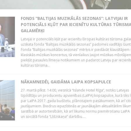
FONDS “BALTIJAS MUZIKĀLĀS SEZONAS”: LATVIJAI IR
POTENCIĀLS KĻŪT PAR IECIENĪTU KULTŪRAS TŪRISM
GALAMĒRĶI
Latvijai ir potenciāls kļūt par iecienītu Eiropas kultūras tūrisma gal
uzskata fonda “Baltijas muzikālās sezonas” padomes vadītājs Gunti
Fonda “Baltijas muzikālās sezonas” mērķis ir piedāvāt klausītājiem 
klasiskās mūzikas koncertus, tā vienlaikus ļaujot mūzikas mīļotājie
piekļūt pasaules līmeņa notikumiem un padarot Latviju par iecienīt
kultūras tūrisma...
NĀKAMNEDĒĻ GAIDĀMA LAIPA KOPSAPULCE
27. martā plkst. 14:00, viesnīcā “Islande Hotel Rīga”, notiks Latvijas
Izpildītāju un producentu apvienības (LaIPA) kopsapulce, kurā tiks 
par LaIPA 2017. gada budžetu, plānotajiem pasākumiem, kā arī cit
jautājumiem. Biedrus iepazīstinās ar jaunākajām aktualitātēm lik
saistībā ar autortiesībām, kā arī likumu normu piemērošanu LaIPA
un sociālā fonda “Līdzskaņa” darbību....