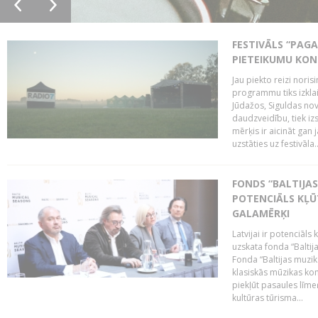
FESTIVĀLS “PAGA
PIETEIKUMU KO
Jau piekto reizi noris
programmu tiks izklai
Jūdažos, Siguldas nova
daudzveidību, tiek i
mērķis ir aicināt gan 
uzstāties uz festivāla..
FONDS “BALTIJAS
POTENCIĀLS KĻŪ
GALAMĒRĶI
Latvijai ir potenciāls
uzskata fonda “Baltij
Fonda “Baltijas muzik
klasiskās mūzikas kon
piekļūt pasaules līme
kultūras tūrisma...