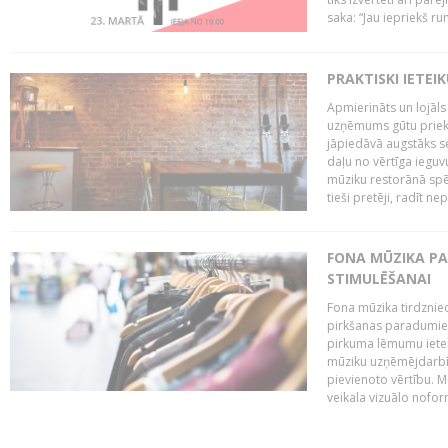
saka: “Jau iepriekš ru
PRAKTISKI IETEI
Apmierināts un lojāls
uzņēmums gūtu priekš
jāpiedāvā augstāks se
daļu no vērtīga ieguv
mūziku restorānā spēj 
tieši pretēji, radīt ne
FONA MŪZIKA P
STIMULĒŠANAI
Fona mūzika tirdzniec
pirkšanas paradumiem
pirkuma lēmumu ietekm
mūziku uzņēmējdarbībā
pievienoto vērtību. Mū
veikala vizuālo nofor