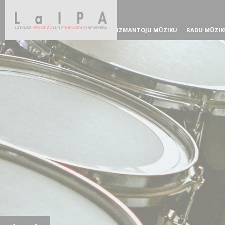
IZMANTOJU MŪZIKU
RADU MŪZIK