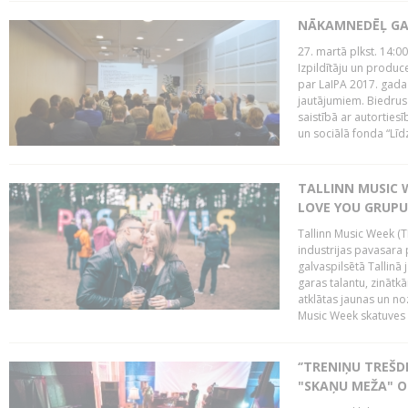
NĀKAMNEDĒĻ GA
27. martā plkst. 14:00
Izpildītāju un produc
par LaIPA 2017. gada
jautājumiem. Biedrus
saistībā ar autortie
un sociālā fonda “Līd
TALLINN MUSIC W
LOVE YOU GRUPU
Tallinn Music Week (T
industrijas pavasara 
galvaspilsētā Tallinā 
garas talantu, zinātkā
atklātas jaunas un no
Music Week skatuves 
‘’TRENIŅU TREŠD
"SKAŅU MEŽA" 