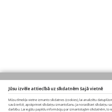
Jūsu izvēle attiecībā uz sīkdatnēm šajā vietnē
Mūsu tīmekļa vietne izmanto sīkdatnes (cookies), lai analizētu datuplūsm
savā ierīcē, apstipriniet sīkdatņu izmantošanu. Ja noraidīsiet sīkdatņu 
darbību. Lai iegūtu papildu informāciju par izmantotajām sīkdatnēm, to 