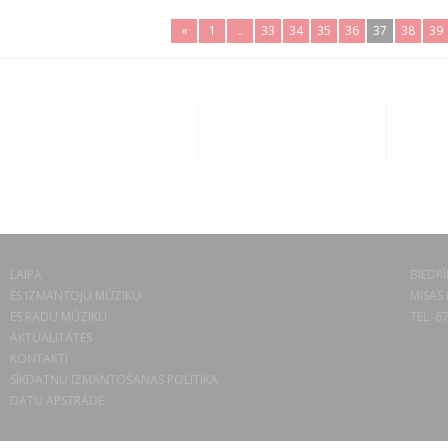
«
1
..
33
34
35
36
37
38
39
LAIPA
BIEDRĪ
ES IZMANTOJU MŪZIKU
MISAS 
ES RADU MŪZIKU
TEL. 6
AKTUALITĀTES
KONTAKTI
SĪKDATŅU IZMANTOŠANAS POLITIKA
DATU APSTRĀDE