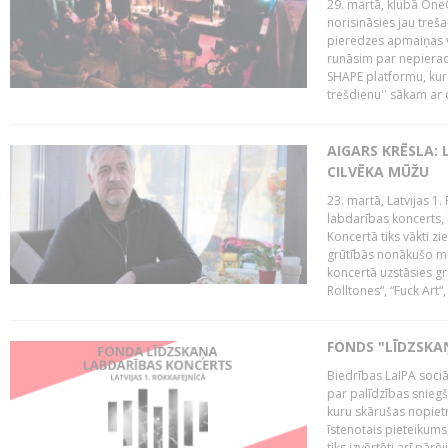
29. martā, klubā OneO
norisināsies jau treša
pieredzes apmaiņas va
runāsim par nepierad
SHAPE platformu, kurā
trešdienu'' sākam ar d
AIGARS KRĒSLA: 
CILVĒKA MŪŽU
23. martā, Latvijas 1.
labdarības koncerts, 
Koncertā tiks vākti z
grūtībās nonākušo mū
koncertā uzstāsies gr
Rolltones“, “Fuck Art“,
FONDS "LĪDZSKA
Biedrības LaIPA soci
par palīdzības snieg
kuru skārušas nopiet
īstenotais pieteikums
tiks izvērtēti arī pār