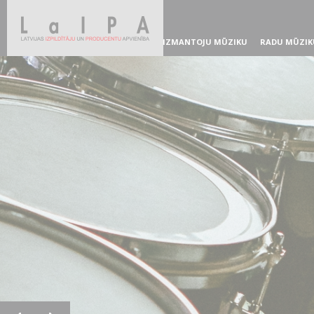
IZMANTOJU MŪZIKU
RADU MŪZIK