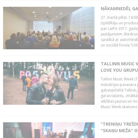
NĀKAMNEDĒĻ GA
27. martā plkst. 14:00
Izpildītāju un produc
par LaIPA 2017. gada
jautājumiem. Biedrus
saistībā ar autortie
un sociālā fonda “Līd
TALLINN MUSIC W
LOVE YOU GRUPU
Tallinn Music Week (T
industrijas pavasara 
galvaspilsētā Tallinā 
garas talantu, zinātkā
atklātas jaunas un no
Music Week skatuves 
‘’TRENIŅU TREŠD
"SKAŅU MEŽA" 