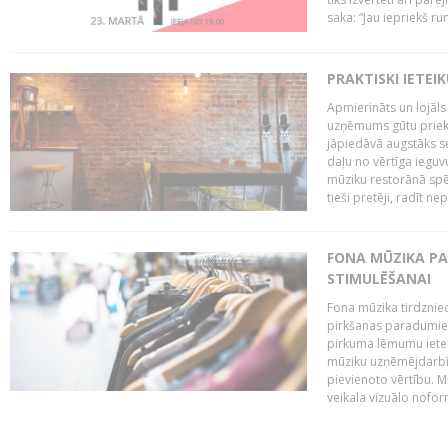
saka: “Jau iepriekš ru
PRAKTISKI IETEI
Apmierināts un lojāls
uzņēmums gūtu priekš
jāpiedāvā augstāks se
daļu no vērtīga ieguv
mūziku restorānā spēj 
tieši pretēji, radīt ne
FONA MŪZIKA P
STIMULĒŠANAI
Fona mūzika tirdzniec
pirkšanas paradumiem
pirkuma lēmumu ietekm
mūziku uzņēmējdarbībā
pievienoto vērtību. Mū
veikala vizuālo nofor