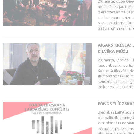
29. martā, klubā OneO
norisināsies jau treša
pieredzes apmaiņas va
runāsim par nepierad
SHAPE platformu, kurā
trešdienu'' sākam ar d
AIGARS KRĒSLA: 
CILVĒKA MŪŽU
23. martā, Latvijas 1.
labdarības koncerts, 
Koncertā tiks vākti z
grūtībās nonākušo mū
koncertā uzstāsies gr
Rolltones“, “Fuck Art“,
FONDS "LĪDZSKA
Biedrības LaIPA soci
par palīdzības snieg
kuru skārušas nopiet
īstenotais pieteikums
tiks izvērtēti arī pār