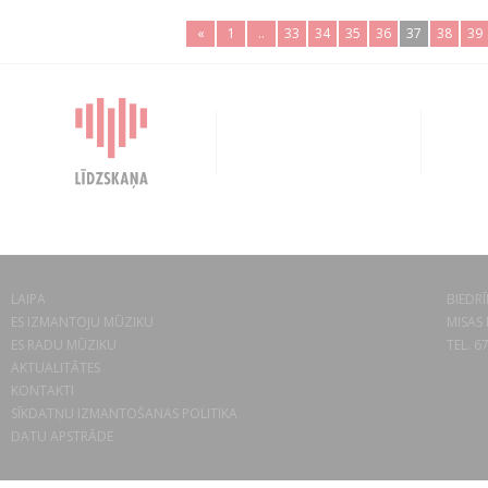
«
1
..
33
34
35
36
37
38
39
LAIPA
BIEDRĪ
ES IZMANTOJU MŪZIKU
MISAS 
ES RADU MŪZIKU
TEL. 6
AKTUALITĀTES
KONTAKTI
SĪKDATŅU IZMANTOŠANAS POLITIKA
DATU APSTRĀDE