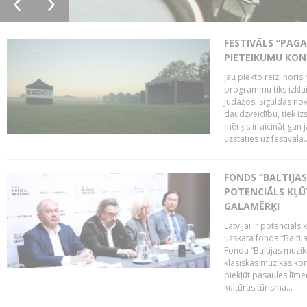
FESTIVĀLS “PAGA
PIETEIKUMU KO
Jau piekto reizi noris
programmu tiks izklai
Jūdažos, Siguldas nova
daudzveidību, tiek i
mērķis ir aicināt gan 
uzstāties uz festivāla..
FONDS “BALTIJAS
POTENCIĀLS KĻŪ
GALAMĒRĶI
Latvijai ir potenciāls
uzskata fonda “Baltij
Fonda “Baltijas muzik
klasiskās mūzikas kon
piekļūt pasaules līme
kultūras tūrisma...