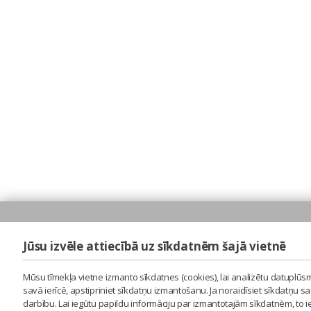
Jūsu izvēle attiecībā uz sīkdatnēm šajā vietnē
Mūsu tīmekļa vietne izmanto sīkdatnes (cookies), lai analizētu datuplūsm
savā ierīcē, apstipriniet sīkdatņu izmantošanu. Ja noraidīsiet sīkdatņu 
darbību. Lai iegūtu papildu informāciju par izmantotajām sīkdatnēm, to 