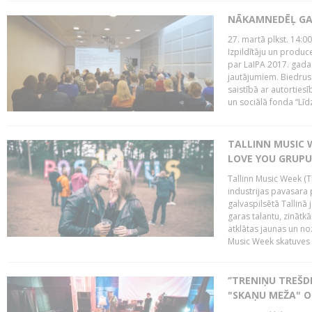
NĀKAMNEDĒĻ GA
27. martā plkst. 14:00
Izpildītāju un produc
par LaIPA 2017. gada
jautājumiem. Biedrus
saistībā ar autortie
un sociālā fonda “Līd
TALLINN MUSIC W
LOVE YOU GRUPU
Tallinn Music Week (T
industrijas pavasara 
galvaspilsētā Tallinā 
garas talantu, zinātkā
atklātas jaunas un no
Music Week skatuves 
‘’TRENIŅU TREŠD
"SKAŅU MEŽA" 