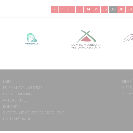
«
1
..
33
34
35
36
37
38
39
LAIPA
BIEDRĪ
ES IZMANTOJU MŪZIKU
MISAS 
ES RADU MŪZIKU
TEL. 6
AKTUALITĀTES
KONTAKTI
SĪKDATŅU IZMANTOŠANAS POLITIKA
DATU APSTRĀDE