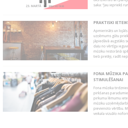
saka: “Jau iepriekš ru
PRAKTISKI IETEI
Apmierināts un lojāls
uzņēmums gūtu priekš
jāpiedāvā augstāks se
daļu no vērtīga ieguv
mūziku restorānā spēj 
tieši pretēji, radīt ne
FONA MŪZIKA P
STIMULĒŠANAI
Fona mūzika tirdzniec
pirkšanas paradumiem
pirkuma lēmumu ietekm
mūziku uzņēmējdarbībā
pievienoto vērtību. Mū
veikala vizuālo nofor