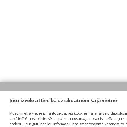
Jūsu izvēle attiecībā uz sīkdatnēm šajā vietnē
Mūsu tīmekļa vietne izmanto sīkdatnes (cookies), lai analizētu datuplūsm
savā ierīcē, apstipriniet sīkdatņu izmantošanu. Ja noraidīsiet sīkdatņu 
darbību. Lai iegūtu papildu informāciju par izmantotajām sīkdatnēm, to 