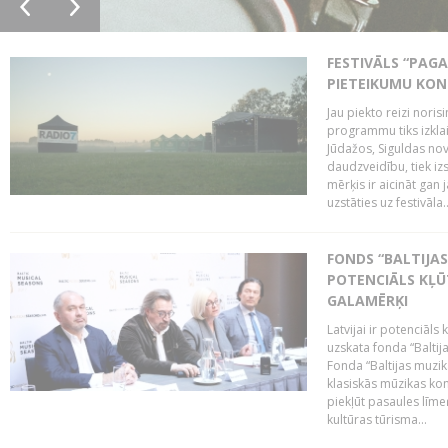
FESTIVĀLS “PAGA
PIETEIKUMU KO
Jau piekto reizi noris
programmu tiks izklai
Jūdažos, Siguldas nova
daudzveidību, tiek i
mērķis ir aicināt gan 
uzstāties uz festivāla..
FONDS “BALTIJAS
POTENCIĀLS KĻŪ
GALAMĒRĶI
Latvijai ir potenciāls
uzskata fonda “Baltij
Fonda “Baltijas muzik
klasiskās mūzikas kon
piekļūt pasaules līme
kultūras tūrisma...