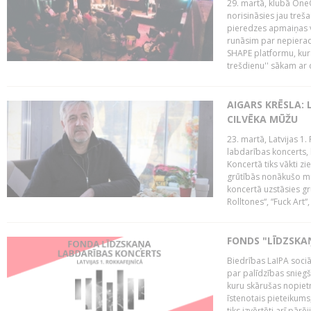
29. martā, klubā OneO
norisināsies jau treša
pieredzes apmaiņas va
runāsim par nepierad
SHAPE platformu, kurā
trešdienu'' sākam ar d
AIGARS KRĒSLA: 
CILVĒKA MŪŽU
23. martā, Latvijas 1.
labdarības koncerts, 
Koncertā tiks vākti z
grūtībās nonākušo mū
koncertā uzstāsies gr
Rolltones“, “Fuck Art“,
FONDS "LĪDZSKA
Biedrības LaIPA soci
par palīdzības snieg
kuru skārušas nopiet
īstenotais pieteikums
tiks izvērtēti arī pār