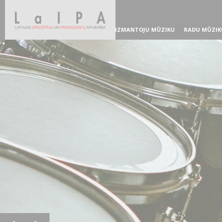
IZMANTOJU MŪZIKU
RADU MŪZIK