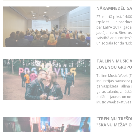
NĀKAMNEDĒĻ GA
27. martā plkst. 14:00
Izpildītāju un produc
par LaIPA 2017. gada
jautājumiem. Biedrus
saistībā ar autortie
un sociālā fonda “Līd
TALLINN MUSIC W
LOVE YOU GRUPU
Tallinn Music Week (T
industrijas pavasara 
galvaspilsētā Tallinā 
garas talantu, zinātkā
atklātas jaunas un no
Music Week skatuves 
‘’TRENIŅU TREŠD
"SKAŅU MEŽA" 