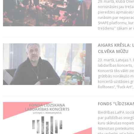
29. martā, klubā OneO
norisināsies jau treša
pieredzes apmaiņas va
runāsim par nepierad
SHAPE platformu, kurā
trešdienu'' sākam ar d
AIGARS KRĒSLA: 
CILVĒKA MŪŽU
23. martā, Latvijas 1.
labdarības koncerts, 
Koncertā tiks vākti z
grūtībās nonākušo mū
koncertā uzstāsies gr
Rolltones“, “Fuck Art“,
FONDS "LĪDZSKA
Biedrības LaIPA soci
par palīdzības snieg
kuru skārušas nopiet
īstenotais pieteikums
tiks izvērtēti arī pār