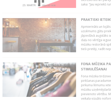
saka: “Jau iepriekš ru
PRAKTISKI IETEI
Apmierināts un lojāls
uzņēmums gūtu priekš
jāpiedāvā augstāks se
daļu no vērtīga ieguv
mūziku restorānā spēj 
tieši pretēji, radīt ne
FONA MŪZIKA P
STIMULĒŠANAI
Fona mūzika tirdzniec
pirkšanas paradumiem
pirkuma lēmumu ietekm
mūziku uzņēmējdarbībā
pievienoto vērtību. Mū
veikala vizuālo nofor