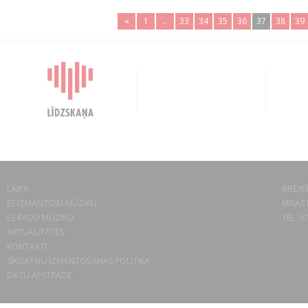
«
1
..
33
34
35
36
37
38
39
LAIPA
BIEDRĪ
ES IZMANTOJU MŪZIKU
MISAS 
ES RADU MŪZIKU
TEL. 6
AKTUALITĀTES
KONTAKTI
SĪKDATŅU IZMANTOŠANAS POLITIKA
DATU APSTRĀDE