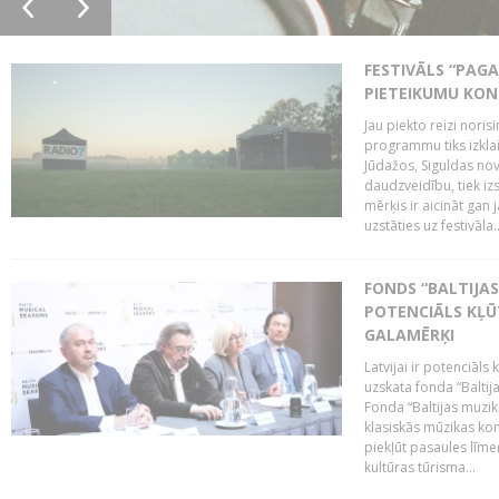
FESTIVĀLS “PAGA
PIETEIKUMU KO
Jau piekto reizi noris
programmu tiks izklai
Jūdažos, Siguldas nova
daudzveidību, tiek i
mērķis ir aicināt gan 
uzstāties uz festivāla..
FONDS “BALTIJAS
POTENCIĀLS KĻŪ
GALAMĒRĶI
Latvijai ir potenciāls
uzskata fonda “Baltij
Fonda “Baltijas muzik
klasiskās mūzikas kon
piekļūt pasaules līme
kultūras tūrisma...