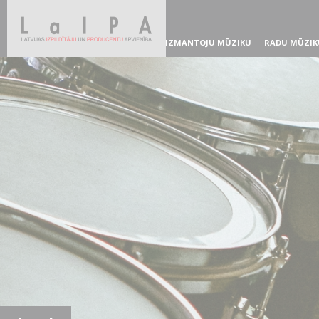
IZMANTOJU MŪZIKU
RADU MŪZIK