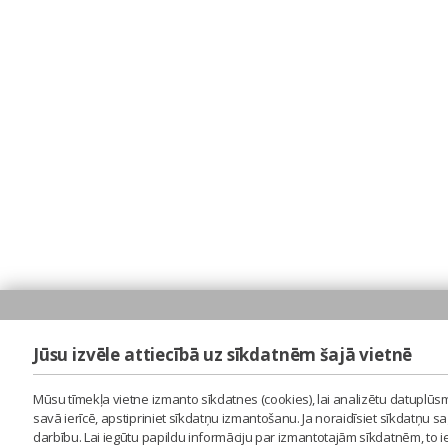
Jūsu izvēle attiecībā uz sīkdatnēm šajā vietnē
Mūsu tīmekļa vietne izmanto sīkdatnes (cookies), lai analizētu datuplūsm
savā ierīcē, apstipriniet sīkdatņu izmantošanu. Ja noraidīsiet sīkdatņu 
darbību. Lai iegūtu papildu informāciju par izmantotajām sīkdatnēm, to 