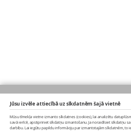
Jūsu izvēle attiecībā uz sīkdatnēm šajā vietnē
Mūsu tīmekļa vietne izmanto sīkdatnes (cookies), lai analizētu datuplūsm
savā ierīcē, apstipriniet sīkdatņu izmantošanu. Ja noraidīsiet sīkdatņu 
darbību. Lai iegūtu papildu informāciju par izmantotajām sīkdatnēm, to 