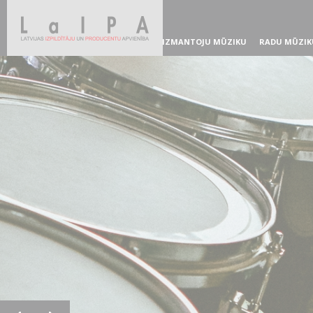
IZMANTOJU MŪZIKU
RADU MŪZIK