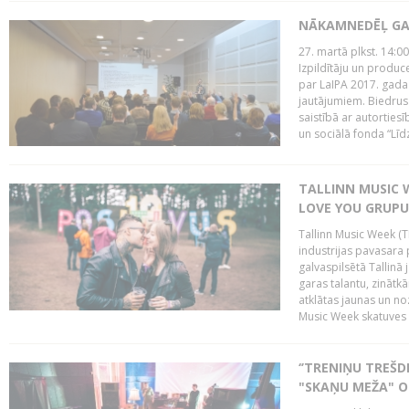
NĀKAMNEDĒĻ GA
27. martā plkst. 14:00
Izpildītāju un produc
par LaIPA 2017. gada
jautājumiem. Biedrus
saistībā ar autortie
un sociālā fonda “Līd
TALLINN MUSIC W
LOVE YOU GRUPU
Tallinn Music Week (T
industrijas pavasara 
galvaspilsētā Tallinā 
garas talantu, zinātkā
atklātas jaunas un no
Music Week skatuves 
‘’TRENIŅU TREŠD
"SKAŅU MEŽA" 