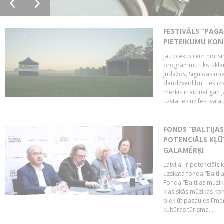
FESTIVĀLS “PAGA
PIETEIKUMU KO
Jau piekto reizi noris
programmu tiks izklai
Jūdažos, Siguldas nova
daudzveidību, tiek i
mērķis ir aicināt gan 
uzstāties uz festivāla..
FONDS “BALTIJAS
POTENCIĀLS KĻŪ
GALAMĒRĶI
Latvijai ir potenciāls
uzskata fonda “Baltij
Fonda “Baltijas muzik
klasiskās mūzikas kon
piekļūt pasaules līme
kultūras tūrisma...