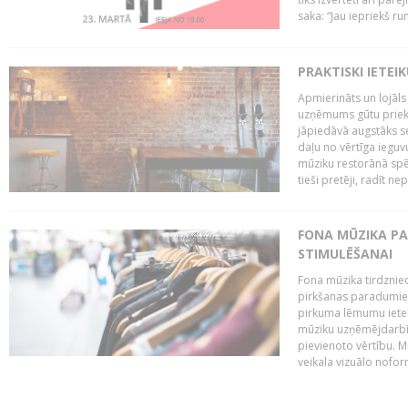
saka: “Jau iepriekš ru
PRAKTISKI IETEI
Apmierināts un lojāls
uzņēmums gūtu priekš
jāpiedāvā augstāks se
daļu no vērtīga ieguv
mūziku restorānā spēj 
tieši pretēji, radīt ne
FONA MŪZIKA P
STIMULĒŠANAI
Fona mūzika tirdzniec
pirkšanas paradumiem
pirkuma lēmumu ietekm
mūziku uzņēmējdarbībā
pievienoto vērtību. Mū
veikala vizuālo nofor