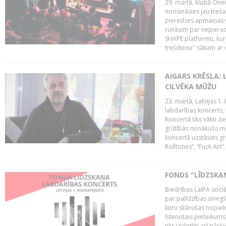
29. martā, klubā OneO
norisināsies jau treša
pieredzes apmaiņas va
runāsim par nepierad
SHAPE platformu, kurā
trešdienu'' sākam ar d
AIGARS KRĒSLA: 
CILVĒKA MŪŽU
23. martā, Latvijas 1.
labdarības koncerts, 
Koncertā tiks vākti z
grūtībās nonākušo mū
koncertā uzstāsies gr
Rolltones“, “Fuck Art“,
FONDS "LĪDZSKA
Biedrības LaIPA soci
par palīdzības snieg
kuru skārušas nopiet
īstenotais pieteikums
tiks izvērtēti arī pār