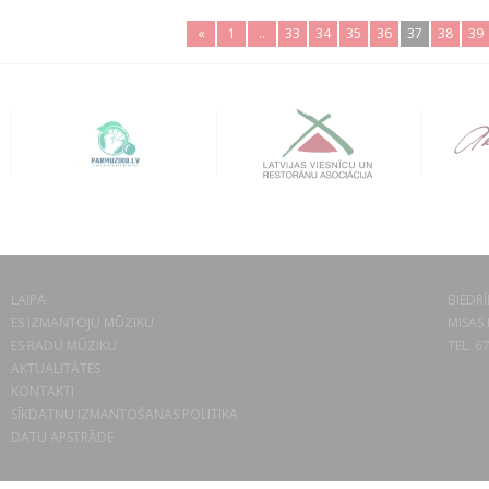
«
1
..
33
34
35
36
37
38
39
LAIPA
BIEDRĪ
ES IZMANTOJU MŪZIKU
MISAS 
ES RADU MŪZIKU
TEL. 6
AKTUALITĀTES
KONTAKTI
SĪKDATŅU IZMANTOŠANAS POLITIKA
DATU APSTRĀDE