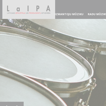
IZMANTOJU MŪZIKU
RADU MŪZIK