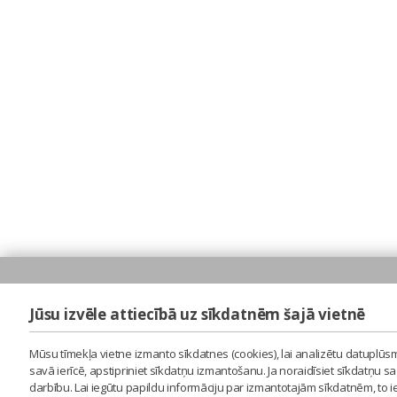
Jūsu izvēle attiecībā uz sīkdatnēm šajā vietnē
Mūsu tīmekļa vietne izmanto sīkdatnes (cookies), lai analizētu datuplūsm
savā ierīcē, apstipriniet sīkdatņu izmantošanu. Ja noraidīsiet sīkdatņu 
darbību. Lai iegūtu papildu informāciju par izmantotajām sīkdatnēm, to 