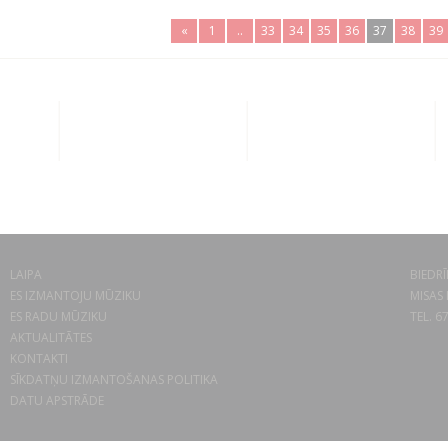
«
1
..
33
34
35
36
37
38
39
LAIPA
BIEDRĪ
ES IZMANTOJU MŪZIKU
MISAS 
ES RADU MŪZIKU
TEL. 6
AKTUALITĀTES
KONTAKTI
SĪKDATŅU IZMANTOŠANAS POLITIKA
DATU APSTRĀDE