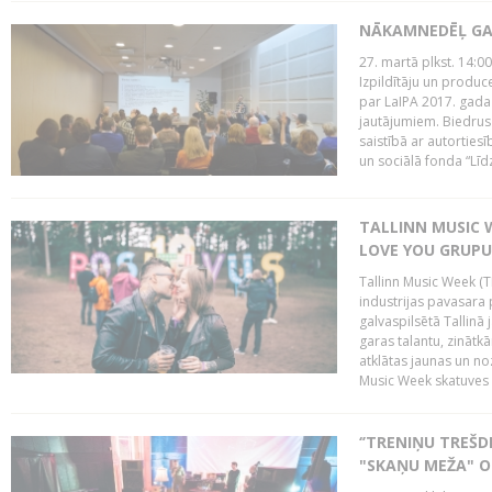
NĀKAMNEDĒĻ GA
27. martā plkst. 14:00
Izpildītāju un produc
par LaIPA 2017. gada
jautājumiem. Biedrus
saistībā ar autortie
un sociālā fonda “Līd
TALLINN MUSIC W
LOVE YOU GRUPU
Tallinn Music Week (T
industrijas pavasara 
galvaspilsētā Tallinā 
garas talantu, zinātkā
atklātas jaunas un no
Music Week skatuves 
‘’TRENIŅU TREŠD
"SKAŅU MEŽA" 