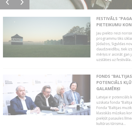
FESTIVĀLS “PAGA
PIETEIKUMU KO
Jau piekto reizi noris
programmu tiks izklai
Jūdažos, Siguldas nova
daudzveidību, tiek i
mērķis ir aicināt gan 
uzstāties uz festivāla..
FONDS “BALTIJAS
POTENCIĀLS KĻŪ
GALAMĒRĶI
Latvijai ir potenciāls
uzskata fonda “Baltij
Fonda “Baltijas muzik
klasiskās mūzikas kon
piekļūt pasaules līme
kultūras tūrisma...