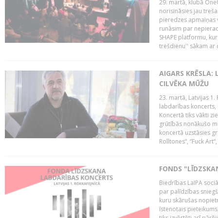
29. martā, klubā OneO
norisināsies jau treša
pieredzes apmaiņas va
runāsim par nepierad
SHAPE platformu, kurā
trešdienu'' sākam ar d
AIGARS KRĒSLA: 
CILVĒKA MŪŽU
23. martā, Latvijas 1.
labdarības koncerts, 
Koncertā tiks vākti z
grūtībās nonākušo mū
koncertā uzstāsies gr
Rolltones“, “Fuck Art“,
FONDS "LĪDZSKA
Biedrības LaIPA soci
par palīdzības snieg
kuru skārušas nopiet
īstenotais pieteikums
tiks izvērtēti arī pār