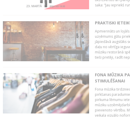
saka: “Jau iepriekš ru
PRAKTISKI IETEI
Apmierināts un lojāls
uzņēmums gūtu priekš
jāpiedāvā augstāks se
daļu no vērtīga ieguv
mūziku restorānā spēj 
tieši pretēji, radīt ne
FONA MŪZIKA P
STIMULĒŠANAI
Fona mūzika tirdzniec
pirkšanas paradumiem
pirkuma lēmumu ietekm
mūziku uzņēmējdarbībā
pievienoto vērtību. Mū
veikala vizuālo nofor