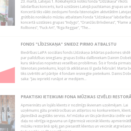
23. martā, Latvijas 1. Rokkafejnīcā notiks fonda “Līdzskaņa” rīkots
labdarības koncerts, kurā uzstāsies Latvijā pazīstamas grupas un m
Koncertā tiks vākti ziedojumi fonda īstenotajām aktivitātēm Latvija
grūtībās nonākušo mūziķu atbalstam.Fonda “Līdzskaņa” labdarība
koncertā uzstāsies grupas “Indygo”, “Oranžās Brīvdienas”, “Flame 
Rolltones“, “Fuck Art“, “Riga Reggae“, “The...
FONDS "LĪDZSKAŅA" SNIEDZ PIRMO ATBALSTU
Biedrības LaIPA sociālais fonds Līdzskaņa ārkārtas padomes sēdē
par palīdzības sniegšanu grupas Eolika dalībniekam Dainim Dobel
kuru skārušas nopietnas veselības problēmas. Šis ir fonda pirmais
īstenotais pieteikums, kopš tā atklāšanas šī gada februārī. Marta b
tiks izvērtēti arī pārējie 4 fondam iesniegtie pieteikumi. Dainis Dob
saka: “Jau iepriekš runājot ar medijiem...
PRAKTISKI IETEIKUMI FONA MŪZIKAS IZVĒLEI RESTOR
Apmierināts un lojāls klients ir nozīmīgs ikvienam uzņēmējam. Lai
uzņēmums gūtu priekšrocības un atšķirtos no konkurentiem, klient
jāpiedāvā augstāks serviss. Arī mūzika un tās pārdomāta izvēle var
daļu no vērtīga ieguvuma un ilgtermiņā veicināt klientu apmierināt
mūziku restorānā spēj gan piesaistīt klientus un veicināt atgriešano