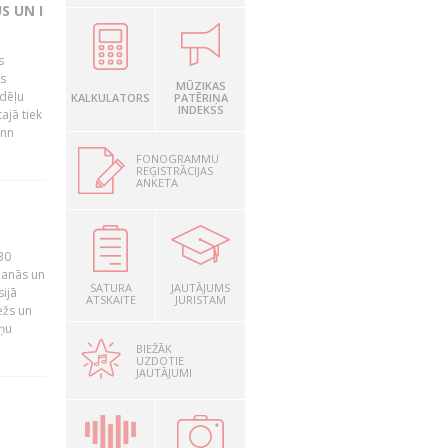
S UN I
s
as
MŪZIKAS
edēļu
KALKULATORS
PATĒRIŅA
INDEKSS
ajā tiek
inn
FONOGRAMMU
REĢISTRĀCIJAS
ANKETA
30
ošanās un
SATURA
JAUTĀJUMS
ijā
ATSKAITE
JURISTAM
ežs un
iņu
BIEŽĀK
UZDOTIE
JAUTĀJUMI