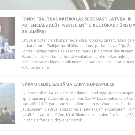
FONDS “BALTIJAS MUZIKĀLĀS SEZONAS”: LATVIJAI IR
POTENCIĀLS KĻŪT PAR IECIENĪTU KULTŪRAS TŪRISM
GALAMĒRĶI
Latvijai ir potenciāls kļūt par iecienītu Eiropas kultūras tūrisma gal
uzskata fonda “Baltijas muzikālās sezonas” padomes vadītājs Gunti
Fonda “Baltijas muzikālās sezonas” mērķis ir piedāvāt klausītājiem 
klasiskās mūzikas koncertus, tā vienlaikus ļaujot mūzikas mīļotājie
piekļūt pasaules līmeņa notikumiem un padarot Latviju par iecienīt
kultūras tūrisma...
NĀKAMNEDĒĻ GAIDĀMA LAIPA KOPSAPULCE
27. martā plkst. 14:00, viesnīcā “Islande Hotel Rīga”, notiks Latvijas
Izpildītāju un producentu apvienības (LaIPA) kopsapulce, kurā tiks 
par LaIPA 2017. gada budžetu, plānotajiem pasākumiem, kā arī cit
jautājumiem. Biedrus iepazīstinās ar jaunākajām aktualitātēm lik
saistībā ar autortiesībām, kā arī likumu normu piemērošanu LaIPA
un sociālā fonda “Līdzskaņa” darbību....