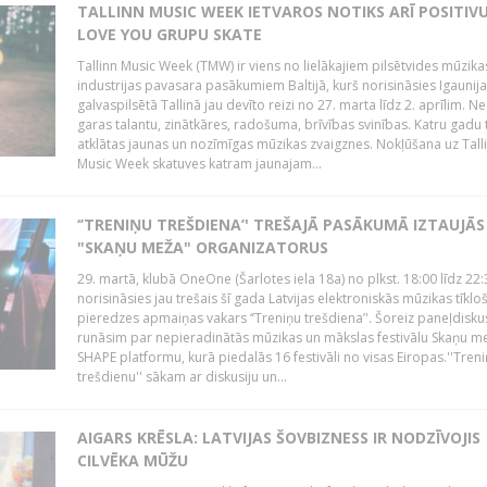
TALLINN MUSIC WEEK IETVAROS NOTIKS ARĪ POSITIVU
LOVE YOU GRUPU SKATE
Tallinn Music Week (TMW) ir viens no lielākajiem pilsētvides mūzika
industrijas pavasara pasākumiem Baltijā, kurš norisināsies Igaunij
galvaspilsētā Tallinā jau devīto reizi no 27. marta līdz 2. aprīlim. N
garas talantu, zinātkāres, radošuma, brīvības svinības. Katru gadu t
atklātas jaunas un nozīmīgas mūzikas zvaigznes. Nokļūšana uz Tall
Music Week skatuves katram jaunajam...
‘’TRENIŅU TREŠDIENA’' TREŠAJĀ PASĀKUMĀ IZTAUJĀS
"SKAŅU MEŽA" ORGANIZATORUS
29. martā, klubā OneOne (Šarlotes iela 18a) no plkst. 18:00 līdz 22:
norisināsies jau trešais šī gada Latvijas elektroniskās mūzikas tīkl
pieredzes apmaiņas vakars ‘’Treniņu trešdiena’'. Šoreiz paneļdiskus
runāsim par nepieradinātās mūzikas un mākslas festivālu Skaņu m
SHAPE platformu, kurā piedalās 16 festivāli no visas Eiropas.''Tren
trešdienu'' sākam ar diskusiju un...
AIGARS KRĒSLA: LATVIJAS ŠOVBIZNESS IR NODZĪVOJIS
CILVĒKA MŪŽU