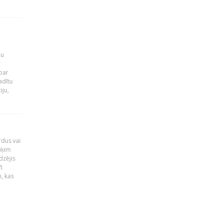
ju
r
par
adītu
iju,
rdus vai
iķim
dzējis
t
, kas