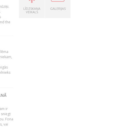
ūziķi.
LĪDZSKAŅA
GALERIJAS
s
VEIKALS
s
and the
 lēma
niekam,
eigās
elnieks
ĀNĀ
am ir
 sniegt
ību. Fona
s, vai