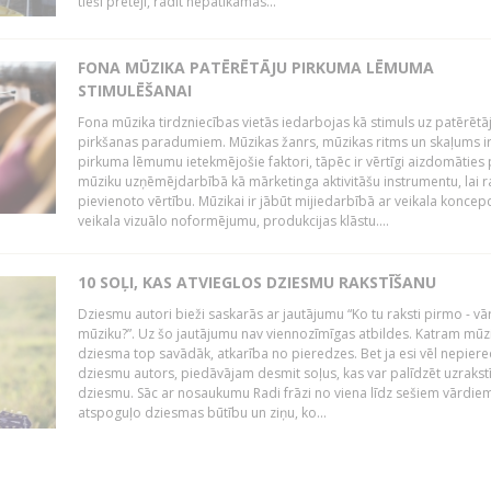
tieši pretēji, radīt nepatīkamas...
FONA MŪZIKA PATĒRĒTĀJU PIRKUMA LĒMUMA
STIMULĒŠANAI
Fona mūzika tirdzniecības vietās iedarbojas kā stimuls uz patērētā
pirkšanas paradumiem. Mūzikas žanrs, mūzikas ritms un skaļums i
pirkuma lēmumu ietekmējošie faktori, tāpēc ir vērtīgi aizdomāties 
mūziku uzņēmējdarbībā kā mārketinga aktivitāšu instrumentu, lai r
pievienoto vērtību. Mūzikai ir jābūt mijiedarbībā ar veikala koncepc
veikala vizuālo noformējumu, produkcijas klāstu....
10 SOĻI, KAS ATVIEGLOS DZIESMU RAKSTĪŠANU
Dziesmu autori bieži saskarās ar jautājumu “Ko tu raksti pirmo - vā
mūziku?”. Uz šo jautājumu nav viennozīmīgas atbildes. Katram mūz
dziesma top savādāk, atkarība no pieredzes. Bet ja esi vēl nepiere
dziesmu autors, piedāvājam desmit soļus, kas var palīdzēt uzrakstī
dziesmu. Sāc ar nosaukumu Radi frāzi no viena līdz sešiem vārdiem
atspoguļo dziesmas būtību un ziņu, ko...