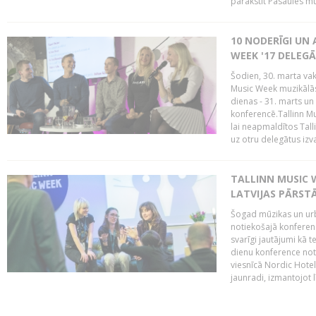
parakstīt Pasaules mū
10 NODERĪGI UN 
WEEK '17 DELEG
Šodien, 30. marta vaka
Music Week muzikālā
dienas - 31. marts un 
konferencē.Tallinn M
lai neapmaldītos Tall
uz otru delegātus izv
TALLINN MUSIC W
LATVIJAS PĀRSTĀ
Šogad mūzikas un urbā
notiekošajā konferencē
svarīgi jautājumi kā 
dienu konference notik
viesnīcā Nordic Hotel
jaunradi, izmantojot lī