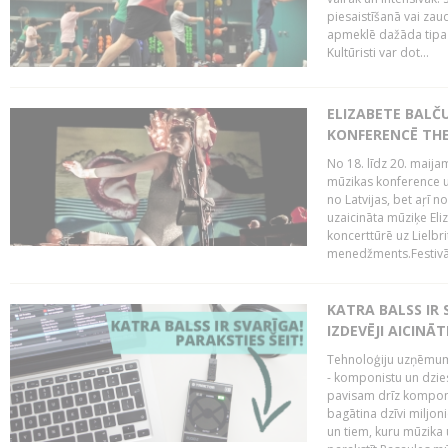
piesaistīšanā vai zaud
apmeklē dažāda tipa ci
Kultūristi var dot...
ELIZABETE BALČ
KONFERENCĒ THE
No 18. līdz 20. maijam
mūzikas konference un
no Latvijas, bet aŗī n
uzaicināta mūziķe Eli
koncerttūrē uz Lielbr
menedžments.Festivāl
KATRA BALSS IR 
IZDEVĒJI AICINĀT
Tehnoloģiju uzņēmumi
- komponistu un dzies
pavisam drīz komponis
bagātina dzīvi miljon
un tiem, kuru mūzika u