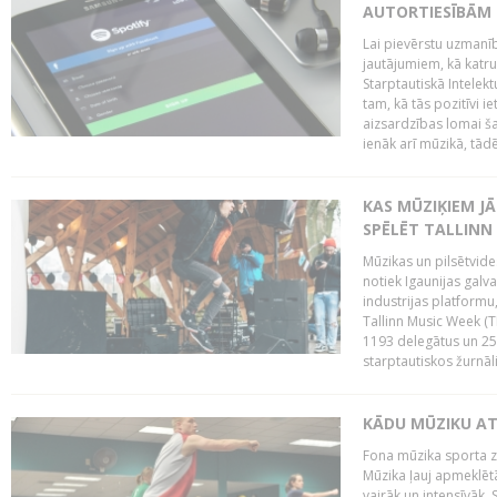
AUTORTIESĪBĀM 
Lai pievērstu uzmanī
jautājumiem, kā katru 
Starptautiskā Intelek
tam, kā tās pozitīvi i
aizsardzības lomai ša
ienāk arī mūzikā, tādē
KAS MŪZIĶIEM J
SPĒLĒT TALLINN
Mūzikas un pilsētvide
notiek Igaunijas galv
industrijas platform
Tallinn Music Week (
1193 delegātus un 250
starptautiskos žurnāl
KĀDU MŪZIKU A
Fona mūzika sporta zāl
Mūzika ļauj apmeklētā
vairāk un intensīvāk. 