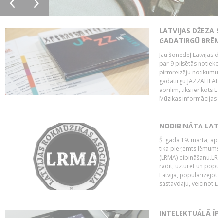
LATVIJAS DŽEZA 
GADATIRGŪ BRĒ
Jau šonedēļ Latvijas d
par 9 pilsētās notie
pirmreizēju notikumu 
gadatirgū JAZZAHEAD!,
aprīlim, tiks ierīkots
Mūzikas informācijas c
NODIBINĀTA LAT
Šī gada 19. martā, ap
tika pieņemts lēmums
(LRMA) dibināšanu.LR
radīt, uzturēt un popul
Latvijā, popularizējo
sastāvdaļu, veicinot La
INTELEKTUĀLĀ Ī