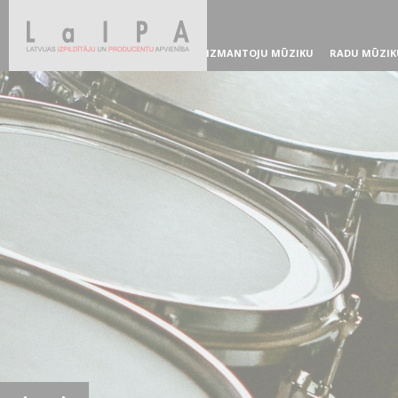
IZMANTOJU MŪZIKU
RADU MŪZIK