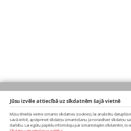
Jūsu izvēle attiecībā uz sīkdatnēm šajā vietnē
Mūsu tīmekļa vietne izmanto sīkdatnes (cookies), lai analizētu datuplūsm
savā ierīcē, apstipriniet sīkdatņu izmantošanu. Ja noraidīsiet sīkdatņu 
darbību. Lai iegūtu papildu informāciju par izmantotajām sīkdatnēm, to 
Sīkdatņu izmantošanas politika
.