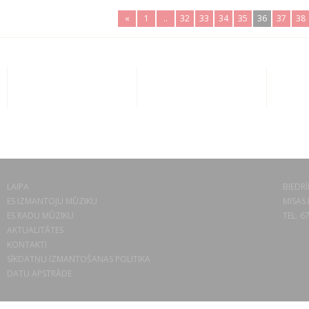
«
1
..
32
33
34
35
36
37
38
LAIPA
BIEDRĪ
ES IZMANTOJU MŪZIKU
MISAS 
ES RADU MŪZIKU
TEL. 6
AKTUALITĀTES
KONTAKTI
SĪKDATŅU IZMANTOŠANAS POLITIKA
DATU APSTRĀDE