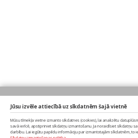
Jūsu izvēle attiecībā uz sīkdatnēm šajā vietnē
Mūsu tīmekļa vietne izmanto sīkdatnes (cookies), lai analizētu datuplūsm
savā ierīcē, apstipriniet sīkdatņu izmantošanu. Ja noraidīsiet sīkdatņu 
darbību. Lai iegūtu papildu informāciju par izmantotajām sīkdatnēm, to 
Sīkdatņu izmantošanas politika
.