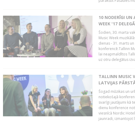
parakstīt Pasaules mū
10 NODERĪGI UN 
WEEK '17 DELEG
Šodien, 30. marta vaka
Music Week muzikālā
dienas - 31. marts un 
konferencē.Tallinn M
lai neapmaldītos Tall
uz otru delegātus izv
TALLINN MUSIC W
LATVIJAS PĀRSTĀ
Šogad mūzikas un urbā
notiekošajā konferencē
svarīgi jautājumi kā 
dienu konference notik
viesnīcā Nordic Hotel
jaunradi, izmantojot lī