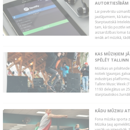
AUTORTIESĪBĀM 
Lai pievērstu uzmanī
jautājumiem, kā katru 
Starptautiskā Intelek
tam, kā tās pozitīvi i
aizsardzības lomai ša
ienāk arī mūzikā, tādē
KAS MŪZIĶIEM J
SPĒLĒT TALLINN
Mūzikas un pilsētvide
notiek Igaunijas galv
industrijas platform
Tallinn Music Week (
1193 delegātus un 250
starptautiskos žurnāl
KĀDU MŪZIKU A
Fona mūzika sporta zāl
Mūzika ļauj apmeklētā
vairāk un intensīvāk. 