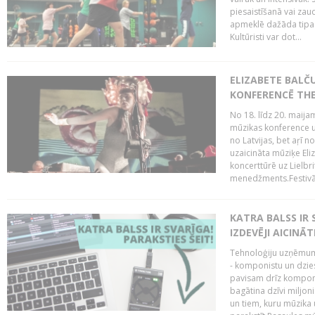
piesaistīšanā vai zaud
apmeklē dažāda tipa ci
Kultūristi var dot...
ELIZABETE BALČ
KONFERENCĒ THE
No 18. līdz 20. maijam
mūzikas konference un
no Latvijas, bet aŗī n
uzaicināta mūziķe Eli
koncerttūrē uz Lielbr
menedžments.Festivāl
KATRA BALSS IR 
IZDEVĒJI AICINĀT
Tehnoloģiju uzņēmumi
- komponistu un dzies
pavisam drīz komponis
bagātina dzīvi miljon
un tiem, kuru mūzika u