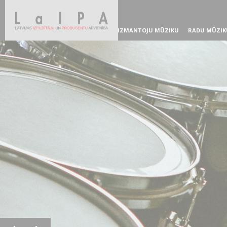
IZMANTOJU MŪZIKU
RADU MŪZIK