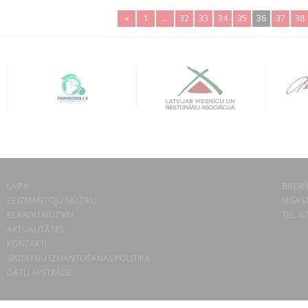
«
1
..
32
33
34
35
36
37
38
LAIPA
BIEDRĪ
ES IZMANTOJU MŪZIKU
MISAS 
ES RADU MŪZIKU
TEL. 6
AKTUALITĀTES
KONTAKTI
SĪKDATŅU IZMANTOŠANAS POLITIKA
DATU APSTRĀDE