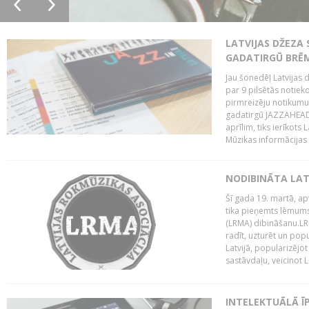
LATVIJAS DŽEZA 
GADATIRGŪ BRĒ
Jau šonedēļ Latvijas d
par 9 pilsētās notie
pirmreizēju notikumu 
gadatirgū JAZZAHEAD!,
aprīlim, tiks ierīkots
Mūzikas informācijas c
NODIBINĀTA LAT
Šī gada 19. martā, ap
tika pieņemts lēmums
(LRMA) dibināšanu.LR
radīt, uzturēt un popul
Latvijā, popularizējo
sastāvdaļu, veicinot La
INTELEKTUĀLĀ Ī