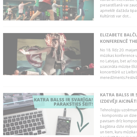
piesaistīšanā vai zaud
apmeklē dažāda tipa ci
Kultūristi var dot...
ELIZABETE BALČ
KONFERENCĒ THE
No 18. līdz 20. maijam
mūzikas konference un
no Latvijas, bet aŗī n
uzaicināta mūziķe Eli
koncerttūrē uz Lielbr
menedžments.Festivāl
KATRA BALSS IR 
IZDEVĒJI AICINĀT
Tehnoloģiju uzņēmumi
- komponistu un dzies
pavisam drīz komponis
bagātina dzīvi miljon
un tiem, kuru mūzika u