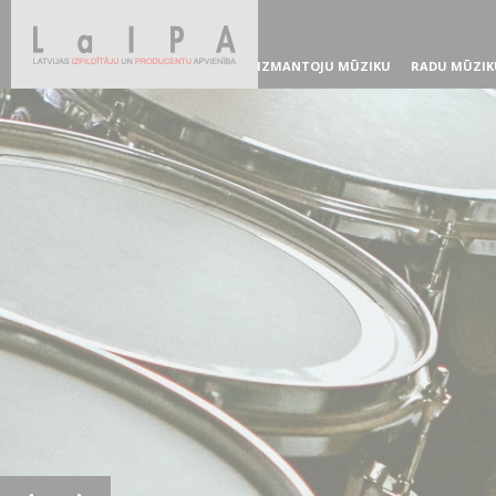
IZMANTOJU MŪZIKU
RADU MŪZIK