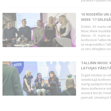
parakstīt Pasaules mū
10 NODERĪGI UN 
WEEK '17 DELEG
Šodien, 30. marta vaka
Music Week muzikālā
dienas - 31. marts un 
konferencē.Tallinn M
lai neapmaldītos Tall
uz otru delegātus izv
TALLINN MUSIC W
LATVIJAS PĀRSTĀ
Šogad mūzikas un urbā
notiekošajā konferencē
svarīgi jautājumi kā 
dienu konference notik
viesnīcā Nordic Hotel
jaunradi, izmantojot lī