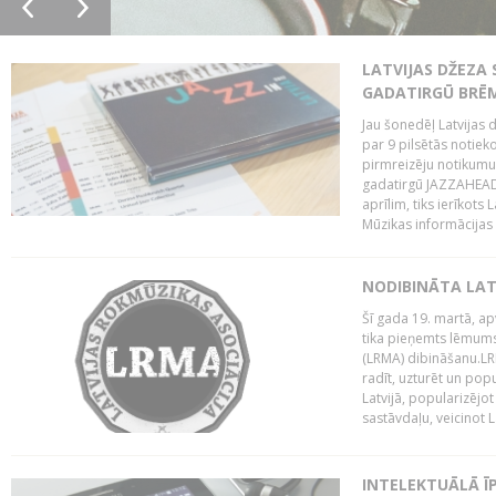
LATVIJAS DŽEZA 
GADATIRGŪ BRĒ
Jau šonedēļ Latvijas d
par 9 pilsētās notie
pirmreizēju notikumu 
gadatirgū JAZZAHEAD!,
aprīlim, tiks ierīkots
Mūzikas informācijas c
NODIBINĀTA LAT
Šī gada 19. martā, ap
tika pieņemts lēmums
(LRMA) dibināšanu.LR
radīt, uzturēt un popul
Latvijā, popularizējo
sastāvdaļu, veicinot La
INTELEKTUĀLĀ Ī