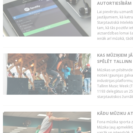
AUTORTIESĪBĀM 
Lai pievērstu uzmanī
jautājumiem, kā katru 
Starptautiskā Intelek
tam, kā tās pozitīvi i
aizsardzības lomai ša
ienāk arī mūzikā, tādē
KAS MŪZIĶIEM J
SPĒLĒT TALLINN
Mūzikas un pilsētvide
notiek Igaunijas galv
industrijas platform
Tallinn Music Week (
1193 delegātus un 250
starptautiskos žurnāl
KĀDU MŪZIKU A
Fona mūzika sporta zāl
Mūzika ļauj apmeklētā
vairāk un intensīvāk. 