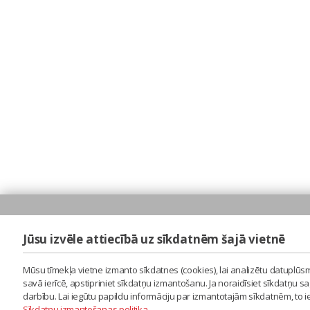
Jūsu izvēle attiecībā uz sīkdatnēm šajā vietnē
Mūsu tīmekļa vietne izmanto sīkdatnes (cookies), lai analizētu datuplūsm
savā ierīcē, apstipriniet sīkdatņu izmantošanu. Ja noraidīsiet sīkdatņu 
darbību. Lai iegūtu papildu informāciju par izmantotajām sīkdatnēm, to 
Sīkdatņu izmantošanas politika
.