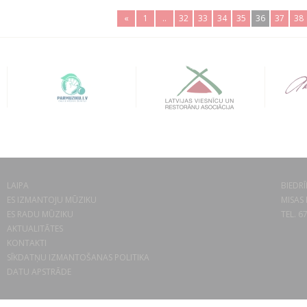
«
1
..
32
33
34
35
36
37
38
LAIPA
BIEDRĪ
ES IZMANTOJU MŪZIKU
MISAS 
ES RADU MŪZIKU
TEL. 6
AKTUALITĀTES
KONTAKTI
SĪKDATŅU IZMANTOŠANAS POLITIKA
DATU APSTRĀDE