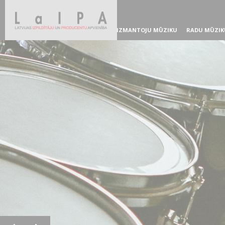
IZMANTOJU MŪZIKU
RADU MŪZIK