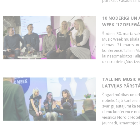
parakstīt Pasaules mū
10 NODERĪGI UN 
WEEK '17 DELEG
Šodien, 30. marta vaka
Music Week muzikālā
dienas - 31. marts un 
konferencē.Tallinn M
lai neapmaldītos Tall
uz otru delegātus izv
TALLINN MUSIC W
LATVIJAS PĀRSTĀ
Šogad mūzikas un urbā
notiekošajā konferencē
svarīgi jautājumi kā 
dienu konference notik
viesnīcā Nordic Hotel
jaunradi, izmantojot lī