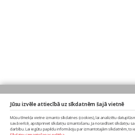
Jūsu izvēle attiecībā uz sīkdatnēm šajā vietnē
Mūsu tīmekļa vietne izmanto sīkdatnes (cookies), lai analizētu datuplūsm
savā ierīcē, apstipriniet sīkdatņu izmantošanu. Ja noraidīsiet sīkdatņu 
darbību. Lai iegūtu papildu informāciju par izmantotajām sīkdatnēm, to 
Sīkdatņu izmantošanas politika
.