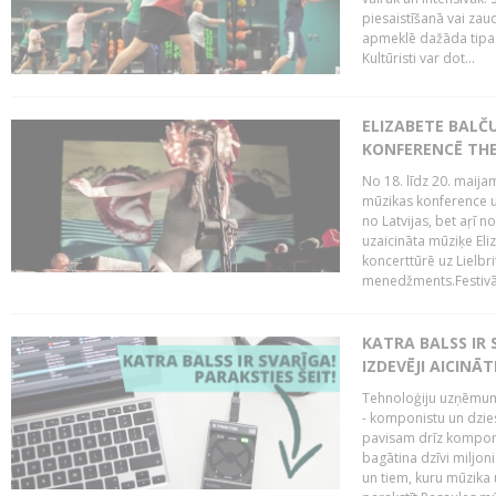
piesaistīšanā vai zaud
apmeklē dažāda tipa ci
Kultūristi var dot...
ELIZABETE BALČ
KONFERENCĒ THE
No 18. līdz 20. maijam
mūzikas konference un
no Latvijas, bet aŗī n
uzaicināta mūziķe Eli
koncerttūrē uz Lielbr
menedžments.Festivāl
KATRA BALSS IR 
IZDEVĒJI AICINĀT
Tehnoloģiju uzņēmumi
- komponistu un dzies
pavisam drīz komponis
bagātina dzīvi miljon
un tiem, kuru mūzika u