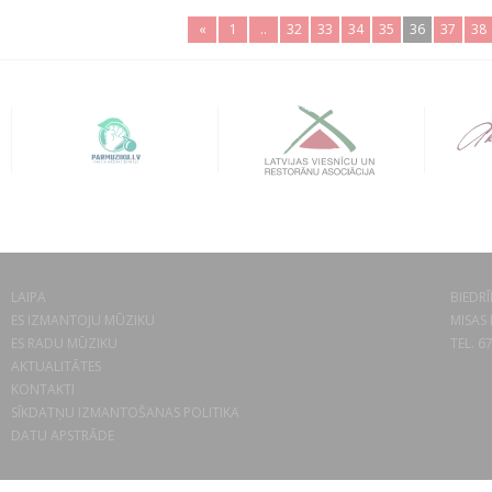
«
1
..
32
33
34
35
36
37
38
LAIPA
BIEDRĪ
ES IZMANTOJU MŪZIKU
MISAS 
ES RADU MŪZIKU
TEL. 6
AKTUALITĀTES
KONTAKTI
SĪKDATŅU IZMANTOŠANAS POLITIKA
DATU APSTRĀDE