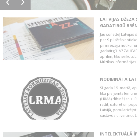
LATVIJAS DŽEZA 
GADATIRGŪ BRĒ
Jau šonedēļ Latvijas d
par 9 pilsētās notie
pirmreizēju notikumu 
gadatirgū JAZZAHEAD!,
aprīlim, tiks ierīkots
Mūzikas informācijas c
NODIBINĀTA LAT
Šī gada 19. martā, ap
tika pieņemts lēmums
(LRMA) dibināšanu.LR
radīt, uzturēt un popul
Latvijā, popularizējo
sastāvdaļu, veicinot La
INTELEKTUĀLĀ Ī