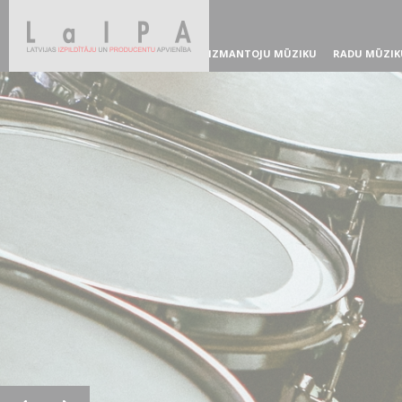
IZMANTOJU MŪZIKU
RADU MŪZIK