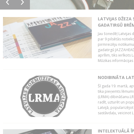
LATVIJAS DŽEZA 
GADATIRGŪ BRĒ
Jau šonedēļ Latvijas d
par 9 pilsētās notie
pirmreizēju notikumu 
gadatirgū JAZZAHEAD!,
aprīlim, tiks ierīkots
Mūzikas informācijas c
NODIBINĀTA LAT
Šī gada 19. martā, ap
tika pieņemts lēmums
(LRMA) dibināšanu.LR
radīt, uzturēt un popul
Latvijā, popularizējo
sastāvdaļu, veicinot La
INTELEKTUĀLĀ Ī