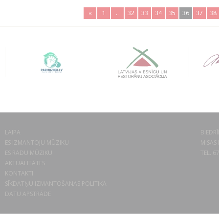
«
1
..
32
33
34
35
36
37
38
LAIPA
BIEDRĪ
ES IZMANTOJU MŪZIKU
MISAS 
ES RADU MŪZIKU
TEL. 6
AKTUALITĀTES
KONTAKTI
SĪKDATŅU IZMANTOŠANAS POLITIKA
DATU APSTRĀDE