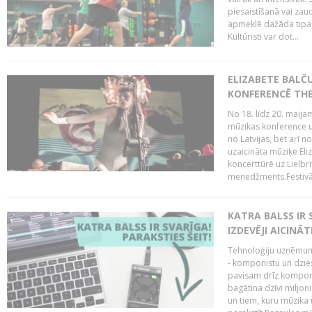
piesaistīšanā vai zaud
apmeklē dažāda tipa ci
Kultūristi var dot...
ELIZABETE BALČ
KONFERENCĒ THE
No 18. līdz 20. maijam
mūzikas konference un
no Latvijas, bet aŗī n
uzaicināta mūziķe Eli
koncerttūrē uz Lielbr
menedžments.Festivāl
KATRA BALSS IR 
IZDEVĒJI AICINĀT
Tehnoloģiju uzņēmumi
- komponistu un dzies
pavisam drīz komponis
bagātina dzīvi miljon
un tiem, kuru mūzika u