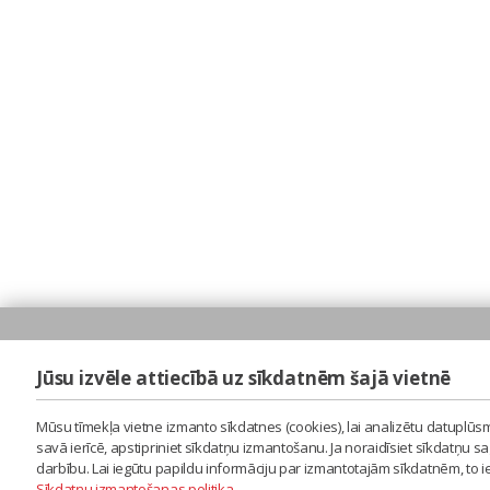
Jūsu izvēle attiecībā uz sīkdatnēm šajā vietnē
Mūsu tīmekļa vietne izmanto sīkdatnes (cookies), lai analizētu datuplūsm
savā ierīcē, apstipriniet sīkdatņu izmantošanu. Ja noraidīsiet sīkdatņu 
darbību. Lai iegūtu papildu informāciju par izmantotajām sīkdatnēm, to 
Sīkdatņu izmantošanas politika
.