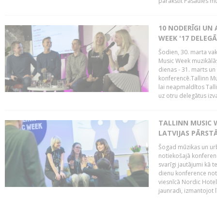
parakstīt Pasaules mū
10 NODERĪGI UN 
WEEK '17 DELEG
Šodien, 30. marta vaka
Music Week muzikālā
dienas - 31. marts un 
konferencē.Tallinn M
lai neapmaldītos Tall
uz otru delegātus izv
TALLINN MUSIC W
LATVIJAS PĀRSTĀ
Šogad mūzikas un urbā
notiekošajā konferencē
svarīgi jautājumi kā 
dienu konference notik
viesnīcā Nordic Hotel
jaunradi, izmantojot lī