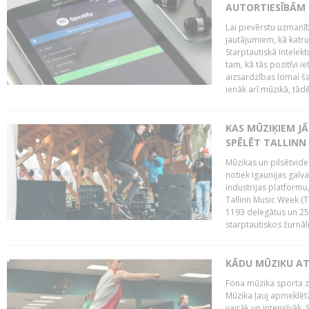
AUTORTIESĪBĀM 
Lai pievērstu uzmanī
jautājumiem, kā katru 
Starptautiskā Intelek
tam, kā tās pozitīvi i
aizsardzības lomai ša
ienāk arī mūzikā, tādē
KAS MŪZIĶIEM J
SPĒLĒT TALLINN
Mūzikas un pilsētvide
notiek Igaunijas galv
industrijas platform
Tallinn Music Week (
1193 delegātus un 250
starptautiskos žurnāl
KĀDU MŪZIKU A
Fona mūzika sporta zāl
Mūzika ļauj apmeklētā
vairāk un intensīvāk. 