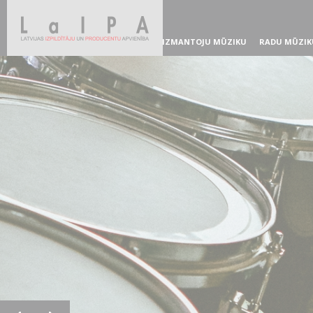
IZMANTOJU MŪZIKU
RADU MŪZIK