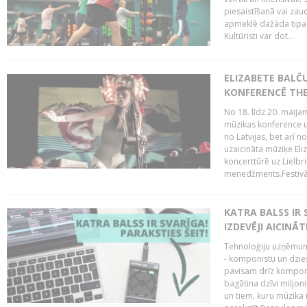
piesaistīšanā vai zaud
apmeklē dažāda tipa ci
Kultūristi var dot...
ELIZABETE BALČ
KONFERENCĒ THE
No 18. līdz 20. maijam
mūzikas konference un
no Latvijas, bet aŗī n
uzaicināta mūziķe Eli
koncerttūrē uz Lielbr
menedžments.Festivāl
KATRA BALSS IR 
IZDEVĒJI AICINĀT
Tehnoloģiju uzņēmumi
- komponistu un dzies
pavisam drīz komponis
bagātina dzīvi miljon
un tiem, kuru mūzika u