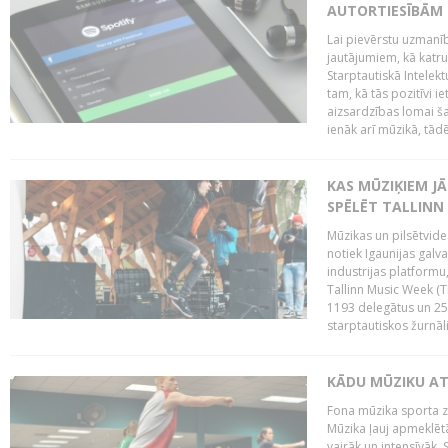
AUTORTIESĪBĀM 
Lai pievērstu uzmanī
jautājumiem, kā katru 
Starptautiskā Intelek
tam, kā tās pozitīvi i
aizsardzības lomai ša
ienāk arī mūzikā, tādē
KAS MŪZIĶIEM J
SPĒLĒT TALLINN
Mūzikas un pilsētvide
notiek Igaunijas galv
industrijas platform
Tallinn Music Week (
1193 delegātus un 250
starptautiskos žurnāl
KĀDU MŪZIKU A
Fona mūzika sporta zāl
Mūzika ļauj apmeklētā
vairāk un intensīvāk. 