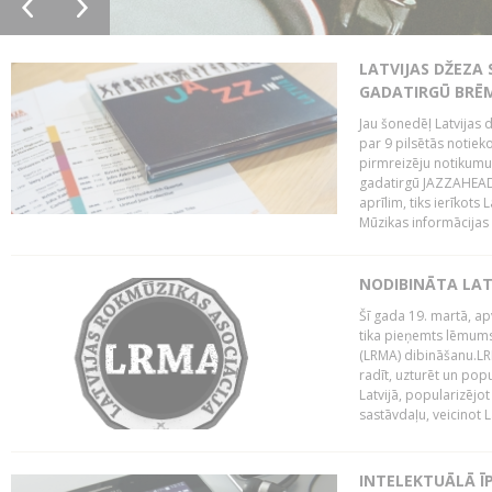
LATVIJAS DŽEZA 
GADATIRGŪ BRĒ
Jau šonedēļ Latvijas d
par 9 pilsētās notie
pirmreizēju notikumu 
gadatirgū JAZZAHEAD!,
aprīlim, tiks ierīkots
Mūzikas informācijas c
NODIBINĀTA LAT
Šī gada 19. martā, ap
tika pieņemts lēmums
(LRMA) dibināšanu.LR
radīt, uzturēt un popul
Latvijā, popularizējo
sastāvdaļu, veicinot La
INTELEKTUĀLĀ Ī