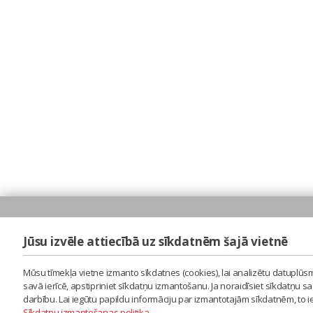
Jūsu izvēle attiecībā uz sīkdatnēm šajā vietnē
Mūsu tīmekļa vietne izmanto sīkdatnes (cookies), lai analizētu datuplūsm
savā ierīcē, apstipriniet sīkdatņu izmantošanu. Ja noraidīsiet sīkdatņu 
darbību. Lai iegūtu papildu informāciju par izmantotajām sīkdatnēm, to 
Sīkdatņu izmantošanas politika
.