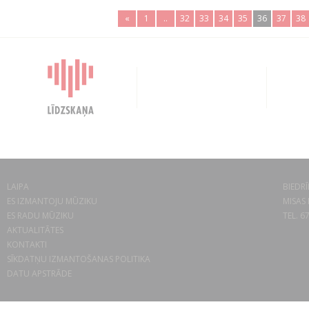
«
1
..
32
33
34
35
36
37
38
LAIPA
BIEDRĪ
ES IZMANTOJU MŪZIKU
MISAS 
ES RADU MŪZIKU
TEL. 6
AKTUALITĀTES
KONTAKTI
SĪKDATŅU IZMANTOŠANAS POLITIKA
DATU APSTRĀDE