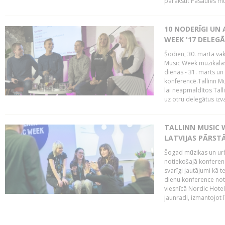
parakstīt Pasaules mū
10 NODERĪGI UN 
WEEK '17 DELEG
Šodien, 30. marta vaka
Music Week muzikālā
dienas - 31. marts un 
konferencē.Tallinn M
lai neapmaldītos Tall
uz otru delegātus izv
TALLINN MUSIC W
LATVIJAS PĀRSTĀ
Šogad mūzikas un urbā
notiekošajā konferencē
svarīgi jautājumi kā 
dienu konference notik
viesnīcā Nordic Hotel
jaunradi, izmantojot lī