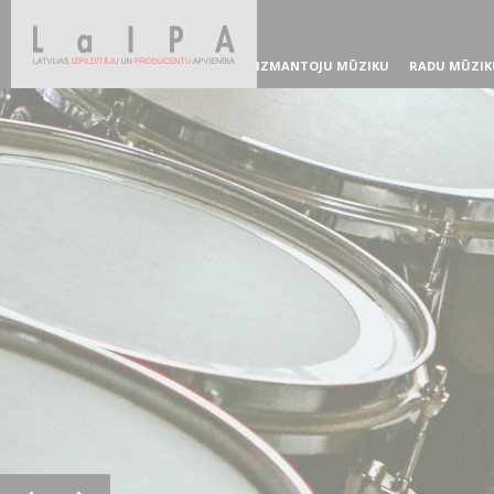
IZMANTOJU MŪZIKU
RADU MŪZIK