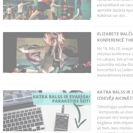
piesaistīšanā vai zaud
apmeklē dažāda tipa ci
Kultūristi var dot...
ELIZABETE BALČ
KONFERENCĒ THE
No 18. līdz 20. maijam
mūzikas konference un
no Latvijas, bet aŗī n
uzaicināta mūziķe Eli
koncerttūrē uz Lielbr
menedžments.Festivāl
KATRA BALSS IR 
IZDEVĒJI AICINĀT
Tehnoloģiju uzņēmumi
- komponistu un dzies
pavisam drīz komponis
bagātina dzīvi miljon
un tiem, kuru mūzika u