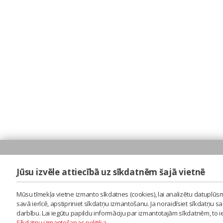
Jūsu izvēle attiecībā uz sīkdatnēm šajā vietnē
Mūsu tīmekļa vietne izmanto sīkdatnes (cookies), lai analizētu datuplūsm
savā ierīcē, apstipriniet sīkdatņu izmantošanu. Ja noraidīsiet sīkdatņu 
darbību. Lai iegūtu papildu informāciju par izmantotajām sīkdatnēm, to 
Sīkdatņu izmantošanas politika
.