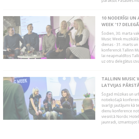
parakstīt Pasaules mū
10 NODERĪGI UN 
WEEK '17 DELEG
Šodien, 30. marta vaka
Music Week muzikālā
dienas - 31. marts un 
konferencē.Tallinn M
lai neapmaldītos Tall
uz otru delegātus izv
TALLINN MUSIC W
LATVIJAS PĀRSTĀ
Šogad mūzikas un urbā
notiekošajā konferencē
svarīgi jautājumi kā 
dienu konference notik
viesnīcā Nordic Hotel
jaunradi, izmantojot lī