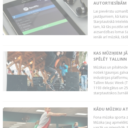
AUTORTIESĪBĀM 
Lai pievērstu uzmanī
jautājumiem, kā katru 
Starptautiskā Intelek
tam, kā tās pozitīvi i
aizsardzības lomai ša
ienāk arī mūzikā, tādē
KAS MŪZIĶIEM J
SPĒLĒT TALLINN
Mūzikas un pilsētvide
notiek Igaunijas galv
industrijas platform
Tallinn Music Week (
1193 delegātus un 250
starptautiskos žurnāl
KĀDU MŪZIKU A
Fona mūzika sporta zāl
Mūzika ļauj apmeklētā
vairāk un intensīvāk. 