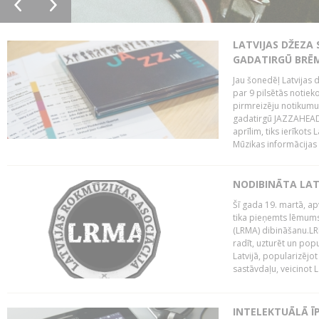
LATVIJAS DŽEZA 
GADATIRGŪ BRĒ
Jau šonedēļ Latvijas d
par 9 pilsētās notie
pirmreizēju notikumu 
gadatirgū JAZZAHEAD!,
aprīlim, tiks ierīkots
Mūzikas informācijas c
NODIBINĀTA LAT
Šī gada 19. martā, ap
tika pieņemts lēmums
(LRMA) dibināšanu.LR
radīt, uzturēt un popul
Latvijā, popularizējo
sastāvdaļu, veicinot La
INTELEKTUĀLĀ Ī