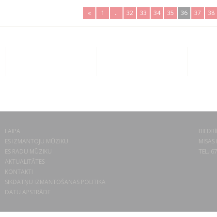
«
1
..
32
33
34
35
36
37
38
LAIPA
BIEDRĪ
ES IZMANTOJU MŪZIKU
MISAS 
ES RADU MŪZIKU
TEL. 6
AKTUALITĀTES
KONTAKTI
SĪKDATŅU IZMANTOŠANAS POLITIKA
DATU APSTRĀDE