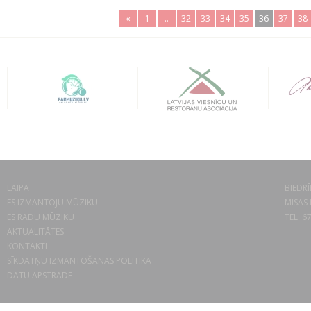
«
1
..
32
33
34
35
36
37
38
LAIPA
BIEDRĪ
ES IZMANTOJU MŪZIKU
MISAS 
ES RADU MŪZIKU
TEL. 6
AKTUALITĀTES
KONTAKTI
SĪKDATŅU IZMANTOŠANAS POLITIKA
DATU APSTRĀDE