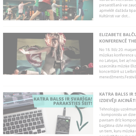
piesaistīšanā vai zaud
apmeklē dažāda tipa ci
Kultūristi var dot...
ELIZABETE BALČ
KONFERENCĒ THE
No 18. līdz 20. maijam
mūzikas konference un
no Latvijas, bet aŗī n
uzaicināta mūziķe Eli
koncerttūrē uz Lielbr
menedžments.Festivāl
KATRA BALSS IR 
IZDEVĒJI AICINĀT
Tehnoloģiju uzņēmumi
- komponistu un dzies
pavisam drīz komponis
bagātina dzīvi miljon
un tiem, kuru mūzika u