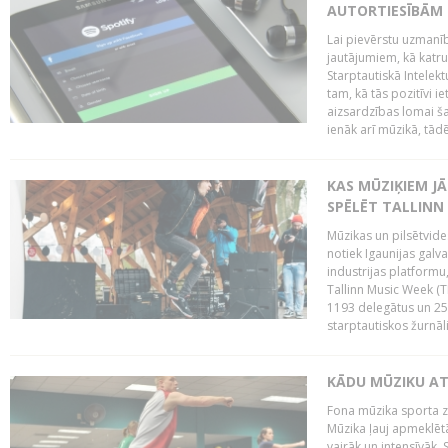
AUTORTIESĪBĀM 
Lai pievērstu uzmanī
jautājumiem, kā katru 
Starptautiskā Intelek
tam, kā tās pozitīvi i
aizsardzības lomai ša
ienāk arī mūzikā, tādē
KAS MŪZIĶIEM J
SPĒLĒT TALLINN
Mūzikas un pilsētvide
notiek Igaunijas galv
industrijas platform
Tallinn Music Week (
1193 delegātus un 250
starptautiskos žurnāl
KĀDU MŪZIKU A
Fona mūzika sporta zāl
Mūzika ļauj apmeklētā
vairāk un intensīvāk. 