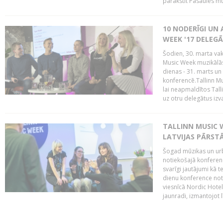
parakstīt Pasaules mū
10 NODERĪGI UN 
WEEK '17 DELEG
Šodien, 30. marta vaka
Music Week muzikālā
dienas - 31. marts un 
konferencē.Tallinn M
lai neapmaldītos Tall
uz otru delegātus izv
TALLINN MUSIC W
LATVIJAS PĀRSTĀ
Šogad mūzikas un urbā
notiekošajā konferencē
svarīgi jautājumi kā 
dienu konference notik
viesnīcā Nordic Hotel
jaunradi, izmantojot lī