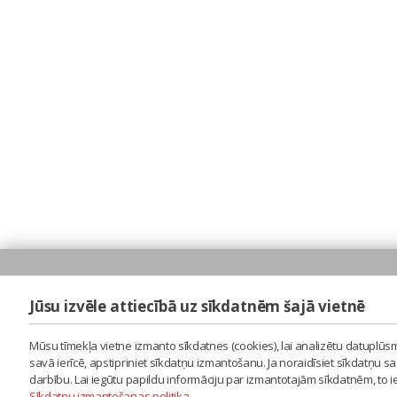
Jūsu izvēle attiecībā uz sīkdatnēm šajā vietnē
Mūsu tīmekļa vietne izmanto sīkdatnes (cookies), lai analizētu datuplūsm
savā ierīcē, apstipriniet sīkdatņu izmantošanu. Ja noraidīsiet sīkdatņu 
darbību. Lai iegūtu papildu informāciju par izmantotajām sīkdatnēm, to 
Sīkdatņu izmantošanas politika
.