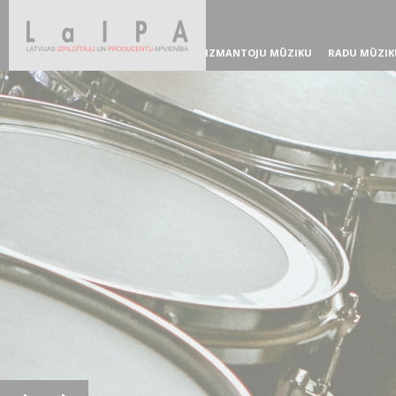
IZMANTOJU MŪZIKU
RADU MŪZIK