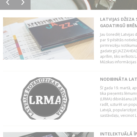
LATVIJAS DŽEZA 
GADATIRGŪ BRĒ
Jau šonedēļ Latvijas d
par 9 pilsētās notie
pirmreizēju notikumu 
gadatirgū JAZZAHEAD!,
aprīlim, tiks ierīkots
Mūzikas informācijas c
NODIBINĀTA LAT
Šī gada 19. martā, ap
tika pieņemts lēmums
(LRMA) dibināšanu.LR
radīt, uzturēt un popul
Latvijā, popularizējo
sastāvdaļu, veicinot La
INTELEKTUĀLĀ Ī