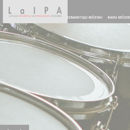
IZMANTOJU MŪZIKU
RADU MŪZIK