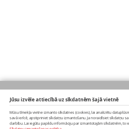
Jūsu izvēle attiecībā uz sīkdatnēm šajā vietnē
Mūsu tīmekļa vietne izmanto sīkdatnes (cookies), lai analizētu datuplūsm
savā ierīcē, apstipriniet sīkdatņu izmantošanu. Ja noraidīsiet sīkdatņu 
darbību. Lai iegūtu papildu informāciju par izmantotajām sīkdatnēm, to 
Sīkdatņu izmantošanas politika
.