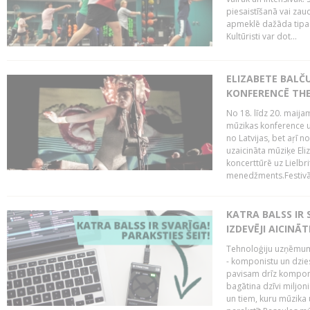
piesaistīšanā vai zaud
apmeklē dažāda tipa ci
Kultūristi var dot...
ELIZABETE BALČ
KONFERENCĒ THE
No 18. līdz 20. maijam
mūzikas konference un
no Latvijas, bet aŗī n
uzaicināta mūziķe Eli
koncerttūrē uz Lielbr
menedžments.Festivāl
KATRA BALSS IR 
IZDEVĒJI AICINĀT
Tehnoloģiju uzņēmumi
- komponistu un dzies
pavisam drīz komponis
bagātina dzīvi miljon
un tiem, kuru mūzika u