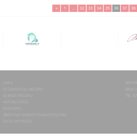
«
1
..
32
33
34
35
36
37
38
LAIPA
BIEDRĪ
ES IZMANTOJU MŪZIKU
MISAS 
ES RADU MŪZIKU
TEL. 6
AKTUALITĀTES
KONTAKTI
SĪKDATŅU IZMANTOŠANAS POLITIKA
DATU APSTRĀDE