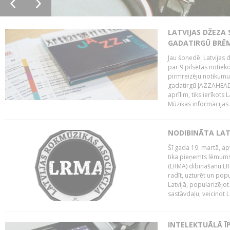
LATVIJAS DŽEZA 
GADATIRGŪ BRĒ
Jau šonedēļ Latvijas d
par 9 pilsētās notie
pirmreizēju notikumu 
gadatirgū JAZZAHEAD!,
aprīlim, tiks ierīkots
Mūzikas informācijas c
NODIBINĀTA LAT
Šī gada 19. martā, ap
tika pieņemts lēmums
(LRMA) dibināšanu.LR
radīt, uzturēt un popul
Latvijā, popularizējo
sastāvdaļu, veicinot La
INTELEKTUĀLĀ Ī