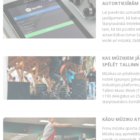
AUTORTIESĪBĀM 
Lai pievērstu uzmanī
jautājumiem, kā katru 
Starptautiskā Intelek
tam, kā tās pozitīvi i
aizsardzības lomai ša
ienāk arī mūzikā, tādē
KAS MŪZIĶIEM J
SPĒLĒT TALLINN
Mūzikas un pilsētvide
notiek Igaunijas galv
industrijas platform
Tallinn Music Week (
1193 delegātus un 250
starptautiskos žurnāl
KĀDU MŪZIKU A
Fona mūzika sporta zāl
Mūzika ļauj apmeklētā
vairāk un intensīvāk. 