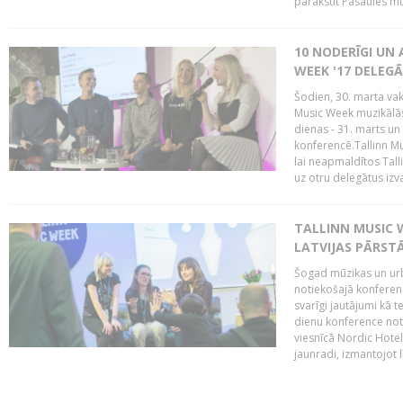
parakstīt Pasaules mū
10 NODERĪGI UN 
WEEK '17 DELEG
Šodien, 30. marta vaka
Music Week muzikālā
dienas - 31. marts un 
konferencē.Tallinn M
lai neapmaldītos Tall
uz otru delegātus izv
TALLINN MUSIC W
LATVIJAS PĀRSTĀ
Šogad mūzikas un urbā
notiekošajā konferencē
svarīgi jautājumi kā 
dienu konference notik
viesnīcā Nordic Hotel
jaunradi, izmantojot lī