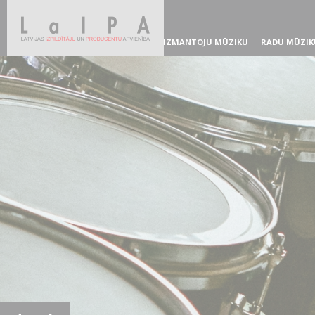
IZMANTOJU MŪZIKU
RADU MŪZIK