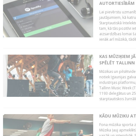
AUTORTIESĪBĀM 
Lai pievērstu uzmanī
jautājumiem, kā katru 
Starptautiskā Intelek
tam, kā tās pozitīvi i
aizsardzības lomai ša
ienāk arī mūzikā, tādē
KAS MŪZIĶIEM J
SPĒLĒT TALLINN
Mūzikas un pilsētvide
notiek Igaunijas galv
industrijas platform
Tallinn Music Week (
1193 delegātus un 250
starptautiskos žurnāl
KĀDU MŪZIKU A
Fona mūzika sporta zāl
Mūzika ļauj apmeklētā
vairāk un intensīvāk. 