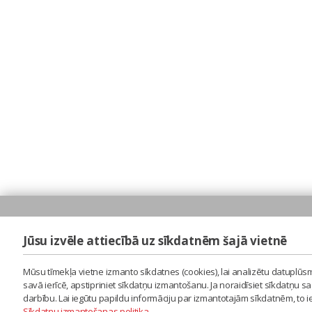
Jūsu izvēle attiecībā uz sīkdatnēm šajā vietnē
Mūsu tīmekļa vietne izmanto sīkdatnes (cookies), lai analizētu datuplūsm
savā ierīcē, apstipriniet sīkdatņu izmantošanu. Ja noraidīsiet sīkdatņu 
darbību. Lai iegūtu papildu informāciju par izmantotajām sīkdatnēm, to 
Sīkdatņu izmantošanas politika
.