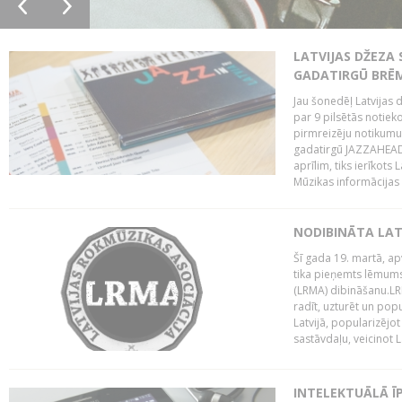
LATVIJAS DŽEZA 
GADATIRGŪ BRĒ
Jau šonedēļ Latvijas d
par 9 pilsētās notie
pirmreizēju notikumu 
gadatirgū JAZZAHEAD!,
aprīlim, tiks ierīkots
Mūzikas informācijas c
NODIBINĀTA LAT
Šī gada 19. martā, ap
tika pieņemts lēmums
(LRMA) dibināšanu.LR
radīt, uzturēt un popul
Latvijā, popularizējo
sastāvdaļu, veicinot La
INTELEKTUĀLĀ Ī