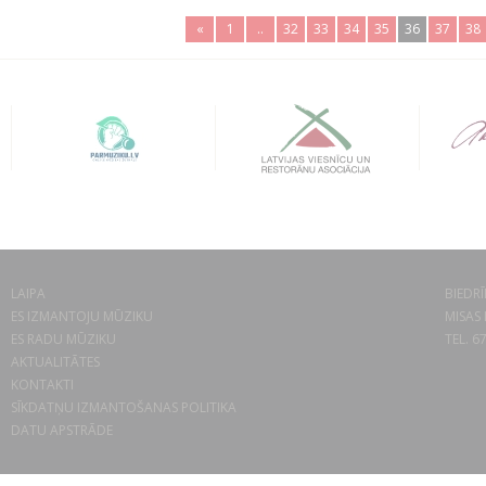
«
1
..
32
33
34
35
36
37
38
LAIPA
BIEDRĪ
ES IZMANTOJU MŪZIKU
MISAS 
ES RADU MŪZIKU
TEL. 6
AKTUALITĀTES
KONTAKTI
SĪKDATŅU IZMANTOŠANAS POLITIKA
DATU APSTRĀDE