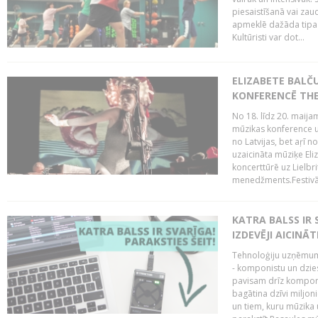
piesaistīšanā vai zaud
apmeklē dažāda tipa ci
Kultūristi var dot...
ELIZABETE BALČ
KONFERENCĒ THE
No 18. līdz 20. maijam
mūzikas konference un
no Latvijas, bet aŗī n
uzaicināta mūziķe Eli
koncerttūrē uz Lielbr
menedžments.Festivāl
KATRA BALSS IR 
IZDEVĒJI AICINĀT
Tehnoloģiju uzņēmumi
- komponistu un dzies
pavisam drīz komponis
bagātina dzīvi miljon
un tiem, kuru mūzika u