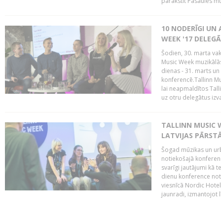
parakstīt Pasaules mū
10 NODERĪGI UN 
WEEK '17 DELEG
Šodien, 30. marta vaka
Music Week muzikālā
dienas - 31. marts un 
konferencē.Tallinn M
lai neapmaldītos Tall
uz otru delegātus izv
TALLINN MUSIC W
LATVIJAS PĀRSTĀ
Šogad mūzikas un urbā
notiekošajā konferencē
svarīgi jautājumi kā 
dienu konference notik
viesnīcā Nordic Hotel
jaunradi, izmantojot lī