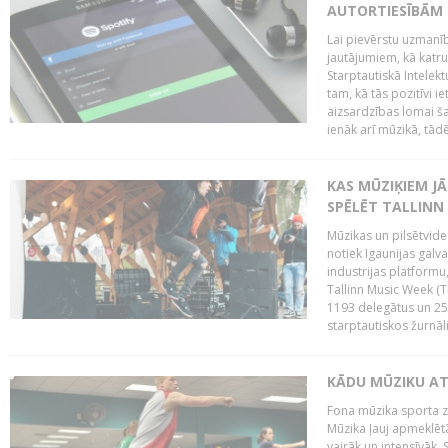
AUTORTIESĪBĀM 
Lai pievērstu uzmanī
jautājumiem, kā katru 
Starptautiskā Intelek
tam, kā tās pozitīvi i
aizsardzības lomai ša
ienāk arī mūzikā, tādē
KAS MŪZIĶIEM J
SPĒLĒT TALLINN
Mūzikas un pilsētvide
notiek Igaunijas galv
industrijas platform
Tallinn Music Week (
1193 delegātus un 250
starptautiskos žurnāl
KĀDU MŪZIKU A
Fona mūzika sporta zāl
Mūzika ļauj apmeklētā
vairāk un intensīvāk. 