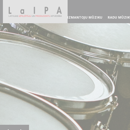
IZMANTOJU MŪZIKU
RADU MŪZIK