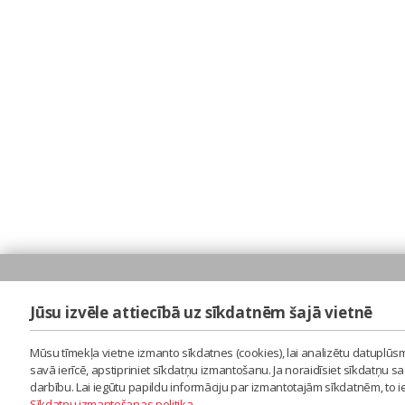
Jūsu izvēle attiecībā uz sīkdatnēm šajā vietnē
Mūsu tīmekļa vietne izmanto sīkdatnes (cookies), lai analizētu datuplūsm
savā ierīcē, apstipriniet sīkdatņu izmantošanu. Ja noraidīsiet sīkdatņu 
darbību. Lai iegūtu papildu informāciju par izmantotajām sīkdatnēm, to 
Sīkdatņu izmantošanas politika
.