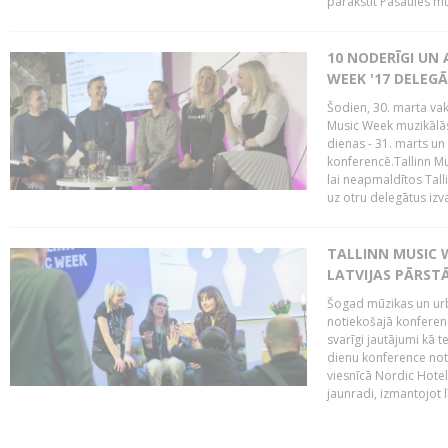
parakstīt Pasaules mū
10 NODERĪGI UN 
WEEK '17 DELEG
Šodien, 30. marta vaka
Music Week muzikālā
dienas - 31. marts un 
konferencē.Tallinn M
lai neapmaldītos Tall
uz otru delegātus izv
TALLINN MUSIC W
LATVIJAS PĀRSTĀ
Šogad mūzikas un urbā
notiekošajā konferencē
svarīgi jautājumi kā 
dienu konference notik
viesnīcā Nordic Hotel
jaunradi, izmantojot lī