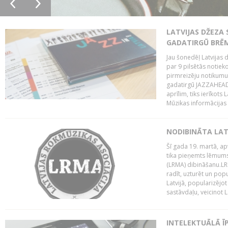
LATVIJAS DŽEZA 
GADATIRGŪ BRĒ
Jau šonedēļ Latvijas d
par 9 pilsētās notie
pirmreizēju notikumu 
gadatirgū JAZZAHEAD!,
aprīlim, tiks ierīkots
Mūzikas informācijas c
NODIBINĀTA LAT
Šī gada 19. martā, ap
tika pieņemts lēmums
(LRMA) dibināšanu.LR
radīt, uzturēt un popul
Latvijā, popularizējo
sastāvdaļu, veicinot La
INTELEKTUĀLĀ Ī