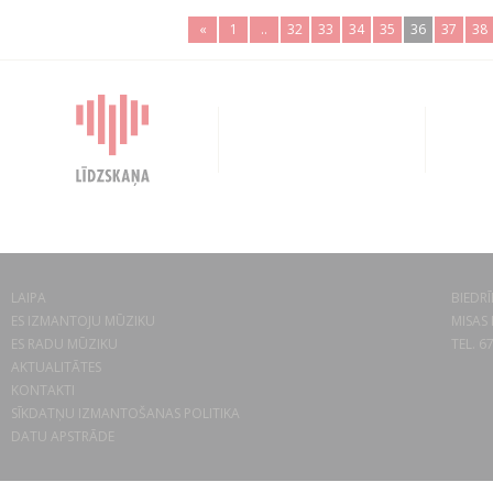
«
1
..
32
33
34
35
36
37
38
LAIPA
BIEDRĪ
ES IZMANTOJU MŪZIKU
MISAS 
ES RADU MŪZIKU
TEL. 6
AKTUALITĀTES
KONTAKTI
SĪKDATŅU IZMANTOŠANAS POLITIKA
DATU APSTRĀDE