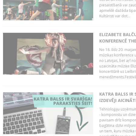
piesaistīšanā vai zaud
apmeklē dažāda tipa ci
Kultūristi var dot...
ELIZABETE BALČ
KONFERENCĒ THE
No 18. līdz 20. maijam
mūzikas konference un
no Latvijas, bet aŗī n
uzaicināta mūziķe Eli
koncerttūrē uz Lielbr
menedžments.Festivāl
KATRA BALSS IR 
IZDEVĒJI AICINĀT
Tehnoloģiju uzņēmumi
- komponistu un dzies
pavisam drīz komponis
bagātina dzīvi miljon
un tiem, kuru mūzika u