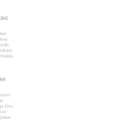
USIC
linn
ivas
riedīs
emēram,
rtvietas
IVI
tvaros
ai
ja. Divu
ā un
ūzikas