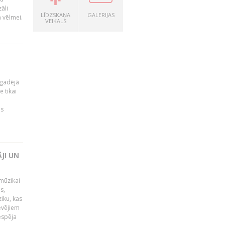
āli
LĪDZSKAŅA
GALERIJAS
a vēlmei.
VEIKALS
kgadējā
 tikai
es
JI UN
mūzikai
s,
iku, kas
evējiem
iespēja