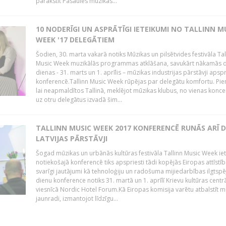
parakstīt Pasaules mūzikas...
10 NODERĪGI UN ASPRĀTĪGI IETEIKUMI NO TALLINN M
WEEK '17 DELEGĀTIEM
Šodien, 30. marta vakarā notiks Mūzikas un pilsētvides festivāla Tal
Music Week muzikālās programmas atklāšana, savukārt nākamās d
dienas - 31. marts un 1. aprīlis – mūzikas industrijas pārstāvji apsp
konferencē.Tallinn Music Week rūpējas par delegātu komfortu. Pi
lai neapmaldītos Tallinā, meklējot mūzikas klubus, no vienas konce
uz otru delegātus izvadā šim...
TALLINN MUSIC WEEK 2017 KONFERENCĒ RUNĀS ARĪ D
LATVIJAS PĀRSTĀVJI
Šogad mūzikas un urbānās kultūras festivāla Tallinn Music Week ie
notiekošajā konferencē tiks apspriesti tādi kopējās Eiropas attīstīb
svarīgi jautājumi kā tehnoloģiju un radošuma mijiedarbības ilgtspē
dienu konference notiks 31. martā un 1. aprīlī Krievu kultūras centr
viesnīcā Nordic Hotel Forum.Kā Eiropas komisija varētu atbalstīt m
jaunradi, izmantojot līdzīgu...