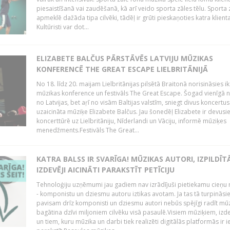
piesaistīšanā vai zaudēšanā, kā arī veido sporta zāles tēlu. Sporta z
apmeklē dažāda tipa cilvēki, tādēļ ir grūti pieskaņoties katra klient
Kultūristi var dot...
ELIZABETE BALČUS PĀRSTĀVĒS LATVIJU MŪZIKAS
KONFERENCĒ THE GREAT ESCAPE LIELBRITĀNIJĀ
No 18. līdz 20. maijam Lielbritānijas pilsētā Braitonā norisināsies i
mūzikas konference un festivāls The Great Escape. Šogad vienīgā ne
no Latvijas, bet aŗī no visām Baltijas valstīm, sniegt divus koncertus
uzaicināta mūziķe Elizabete Balčus. Jau šonedēļ Elizabete ir devusi
koncerttūrē uz Lielbritāniju, Nīderlandi un Vāciju, informē mūziķes
menedžments.Festivāls The Great...
KATRA BALSS IR SVARĪGA! MŪZIKAS AUTORI, IZPILDĪTĀ
IZDEVĒJI AICINĀTI PARAKSTĪT PETĪCIJU
Tehnoloģiju uzņēmumi jau gadiem nav izrādījuši pietiekamu cieņu 
- komponistu un dziesmu autoru iztikas avotam. Ja tas tā turpināsie
pavisam drīz komponisti un dziesmu autori nebūs spējīgi radīt mūz
bagātina dzīvi miljoniem cilvēku visā pasaulē.Visiem mūziķiem, izd
un tiem, kuru mūzika un darbi tiek realizēti digitālās platformās ir 