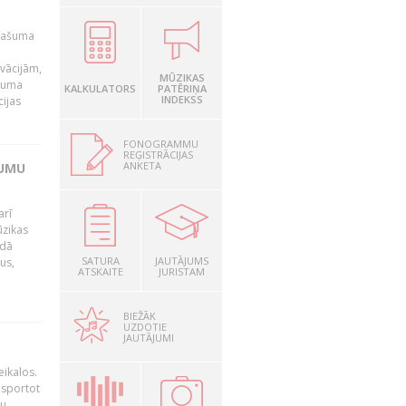
īpašuma
ovācijām,
MŪZIKAS
ašuma
KALKULATORS
PATĒRIŅA
INDEKSS
cijas
FONOGRAMMU
REĢISTRĀCIJAS
ANKETA
JUMU
arī
ūzikas
adā
SATURA
JAUTĀJUMS
us,
ATSKAITE
JURISTAM
BIEŽĀK
UZDOTIE
JAUTĀJUMI
eikalos.
 sportot
tu