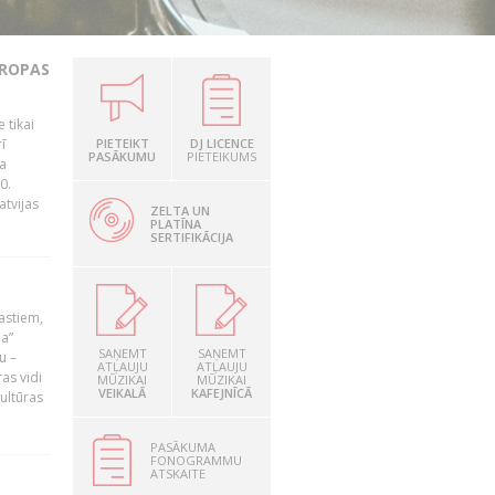
IROPAS
 tikai
ī
PIETEIKT
DJ LICENCE
PASĀKUMU
PIETEIKUMS
za
0.
atvijas
ZELTA UN
PLATĪNA
SERTIFIKĀCIJA
astiem,
ja”
SAŅEMT
SAŅEMT
u –
ATĻAUJU
ATĻAUJU
ras vidi
MŪZIKAI
MŪZIKAI
VEIKALĀ
KAFEJNĪCĀ
ultūras
PASĀKUMA
FONOGRAMMU
ATSKAITE