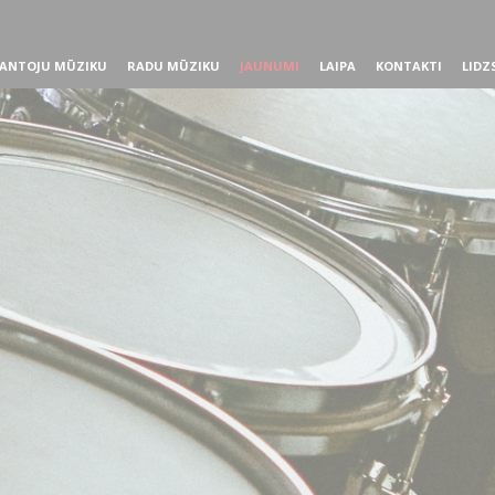
ANTOJU MŪZIKU
RADU MŪZIKU
JAUNUMI
LAIPA
KONTAKTI
LIDZ