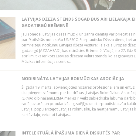
LATVIJAS DŽEZA STENDS ŠOGAD BŪS ARĪ LIELĀKAJĀ E
GADATIRGŪ BRĒMENĒ
Jau šonedēļ Latvijas džeza mūziķi un žanra cienītāji var priecāties ne
par 9 pilsētās notiekošo UNESCO Starptautisko Džeza dienu, bet ar
pirmreizēju notikumu Latvijas džeza vēsturē: lielākajā Eiropas dže
gadatirgū JAZZAHEAD!, kas risināsies Brēmenē, Vācijā, no 27. līdz 3
aprīlim, tiks ierīkots Latvijas džezam veltīts stends, ko sagatavojis L
Mūzikas informācijas centrs...
NODIBINĀTA LATVIJAS ROKMŪZIKAS ASOCIĀCIJA
Šī gada 19. martā, apvienojoties nozares profesionāļiem un entuzi
tika pieņemts lēmums par biedrības „Latvijas Rokmūzikas Asociāci
(LRMA) dibināšanu.LRMA mērķis ir veikt sabiedriskā labuma darbīb
radīt, uzturēt un popularizēt ilgtspējīgu un starptautiski atzītu kultū
Latvijā, popularizējot Latvijas rokmūziku, kā neatņemamu Latvijas k
sastāvdaļu, veicinot Latvijas...
INTELEKTUĀLĀ ĪPAŠUMA DIENĀ DISKUTĒS PAR