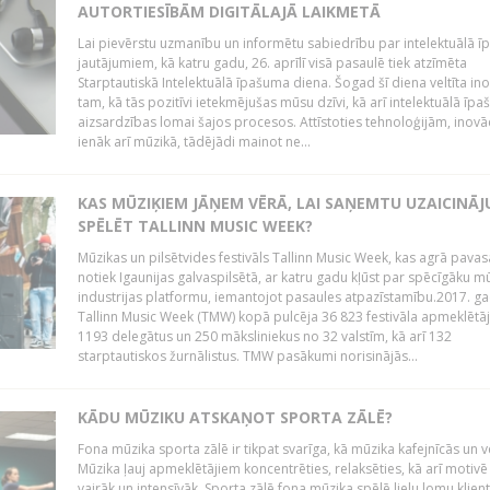
AUTORTIESĪBĀM DIGITĀLAJĀ LAIKMETĀ
Lai pievērstu uzmanību un informētu sabiedrību par intelektuālā 
jautājumiem, kā katru gadu, 26. aprīlī visā pasaulē tiek atzīmēta
Starptautiskā Intelektuālā īpašuma diena. Šogad šī diena veltīta in
tam, kā tās pozitīvi ietekmējušas mūsu dzīvi, kā arī intelektuālā īp
aizsardzības lomai šajos procesos. Attīstoties tehnoloģijām, inovā
ienāk arī mūzikā, tādējādi mainot ne...
KAS MŪZIĶIEM JĀŅEM VĒRĀ, LAI SAŅEMTU UZAICINĀ
SPĒLĒT TALLINN MUSIC WEEK?
Mūzikas un pilsētvides festivāls Tallinn Music Week, kas agrā pavas
notiek Igaunijas galvaspilsētā, ar katru gadu kļūst par spēcīgāku m
industrijas platformu, iemantojot pasaules atpazīstamību.2017. g
Tallinn Music Week (TMW) kopā pulcēja 36 823 festivāla apmeklētāj
1193 delegātus un 250 māksliniekus no 32 valstīm, kā arī 132
starptautiskos žurnālistus. TMW pasākumi norisinājās...
KĀDU MŪZIKU ATSKAŅOT SPORTA ZĀLĒ?
Fona mūzika sporta zālē ir tikpat svarīga, kā mūzika kafejnīcās un v
Mūzika ļauj apmeklētājiem koncentrēties, relaksēties, kā arī motivē
vairāk un intensīvāk. Sporta zālē fona mūzika spēlē lielu lomu klien