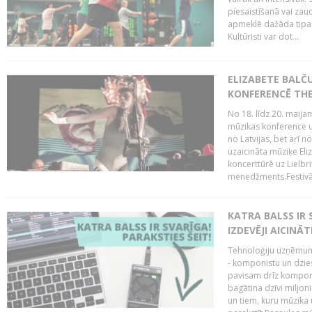
piesaistīšanā vai zaud
apmeklē dažāda tipa ci
Kultūristi var dot...
ELIZABETE BALČ
KONFERENCĒ THE
No 18. līdz 20. maijam
mūzikas konference un
no Latvijas, bet aŗī n
uzaicināta mūziķe Eli
koncerttūrē uz Lielbr
menedžments.Festivāl
KATRA BALSS IR 
IZDEVĒJI AICINĀT
Tehnoloģiju uzņēmumi
- komponistu un dzies
pavisam drīz komponis
bagātina dzīvi miljon
un tiem, kuru mūzika u