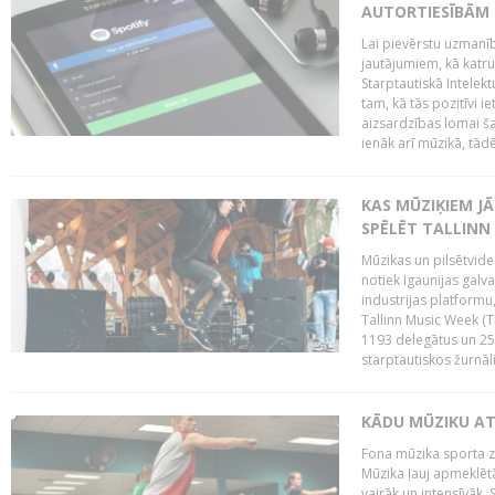
AUTORTIESĪBĀM 
Lai pievērstu uzmanī
jautājumiem, kā katru 
Starptautiskā Intelek
tam, kā tās pozitīvi i
aizsardzības lomai ša
ienāk arī mūzikā, tādē
KAS MŪZIĶIEM J
SPĒLĒT TALLINN
Mūzikas un pilsētvide
notiek Igaunijas galv
industrijas platform
Tallinn Music Week (
1193 delegātus un 250
starptautiskos žurnāl
KĀDU MŪZIKU A
Fona mūzika sporta zāl
Mūzika ļauj apmeklētā
vairāk un intensīvāk. 