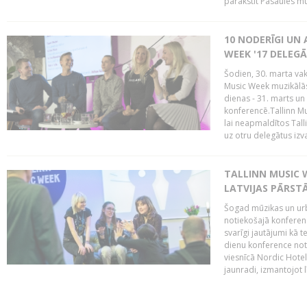
parakstīt Pasaules mū
10 NODERĪGI UN 
WEEK '17 DELEG
Šodien, 30. marta vaka
Music Week muzikālā
dienas - 31. marts un 
konferencē.Tallinn M
lai neapmaldītos Tall
uz otru delegātus izv
TALLINN MUSIC W
LATVIJAS PĀRSTĀ
Šogad mūzikas un urbā
notiekošajā konferencē
svarīgi jautājumi kā 
dienu konference notik
viesnīcā Nordic Hotel
jaunradi, izmantojot lī