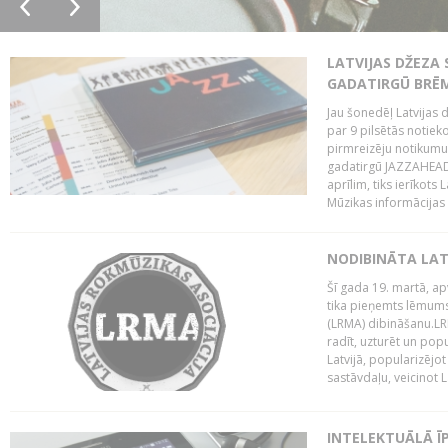
LATVIJAS DŽEZA 
GADATIRGŪ BRĒ
Jau šonedēļ Latvijas d
par 9 pilsētās notie
pirmreizēju notikumu 
gadatirgū JAZZAHEAD!,
aprīlim, tiks ierīkots
Mūzikas informācijas c
NODIBINĀTA LAT
Šī gada 19. martā, ap
tika pieņemts lēmums
(LRMA) dibināšanu.LR
radīt, uzturēt un popul
Latvijā, popularizējo
sastāvdaļu, veicinot La
INTELEKTUĀLĀ Ī