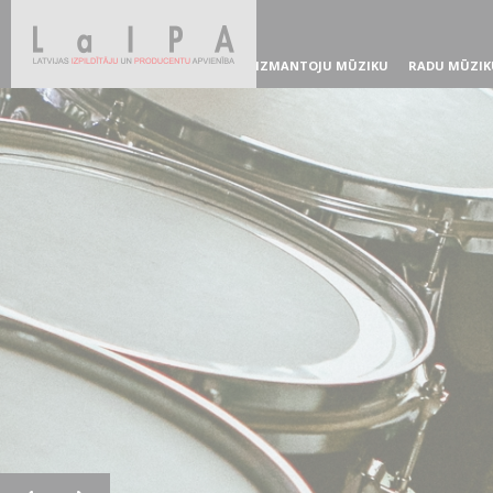
IZMANTOJU MŪZIKU
RADU MŪZIK