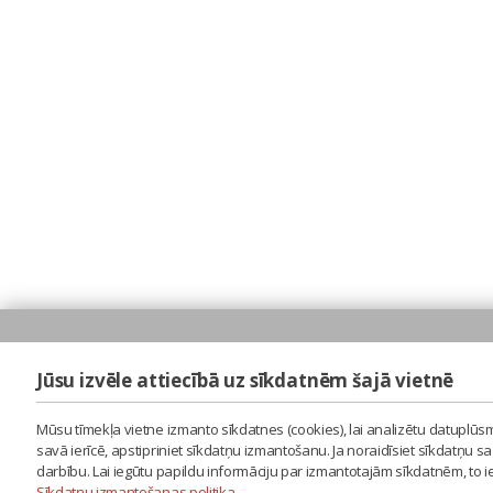
Jūsu izvēle attiecībā uz sīkdatnēm šajā vietnē
Mūsu tīmekļa vietne izmanto sīkdatnes (cookies), lai analizētu datuplūsm
savā ierīcē, apstipriniet sīkdatņu izmantošanu. Ja noraidīsiet sīkdatņu 
darbību. Lai iegūtu papildu informāciju par izmantotajām sīkdatnēm, to 
Sīkdatņu izmantošanas politika
.