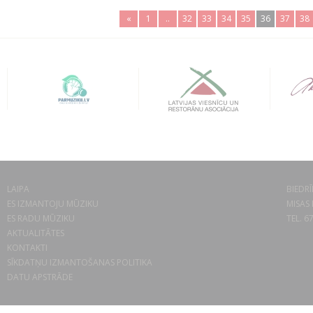
«
1
..
32
33
34
35
36
37
38
LAIPA
BIEDRĪ
ES IZMANTOJU MŪZIKU
MISAS 
ES RADU MŪZIKU
TEL. 6
AKTUALITĀTES
KONTAKTI
SĪKDATŅU IZMANTOŠANAS POLITIKA
DATU APSTRĀDE